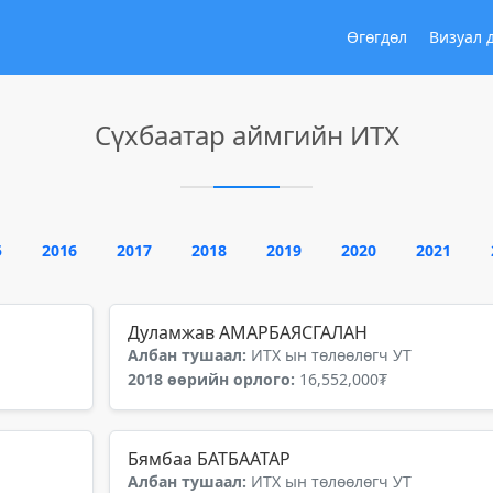
Өгөгдөл
Визуал 
Сүхбаатар аймгийн ИТХ
5
2016
2017
2018
2019
2020
2021
Дуламжав АМАРБАЯСГАЛАН
Албан тушаал:
ИТХ ын төлөөлөгч УТ
2018 өөрийн орлого:
16,552,000₮
Бямбаа БАТБААТАР
Албан тушаал:
ИТХ ын төлөөлөгч УТ