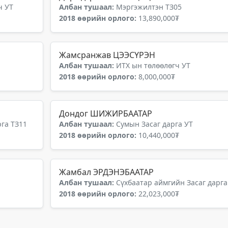
ч УТ
Албан тушаал:
Мэргэжилтэн ТЗ05
2018 өөрийн орлого:
13,890,000₮
Жамсранжав ЦЭЭСҮРЭН
Албан тушаал:
ИТХ ын төлөөлөгч УТ
2018 өөрийн орлого:
8,000,000₮
Дондог ШИЖИРБААТАР
га ТЗ11
Албан тушаал:
Сумын Засаг дарга УТ
2018 өөрийн орлого:
10,440,000₮
Жамбал ЭРДЭНЭБААТАР
Албан тушаал:
Сүхбаатар аймгийн Засаг дарга
2018 өөрийн орлого:
22,023,000₮