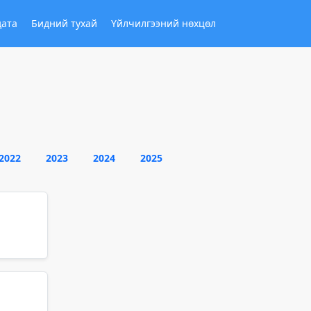
дата
Бидний тухай
Үйлчилгээний нөхцөл
2022
2023
2024
2025