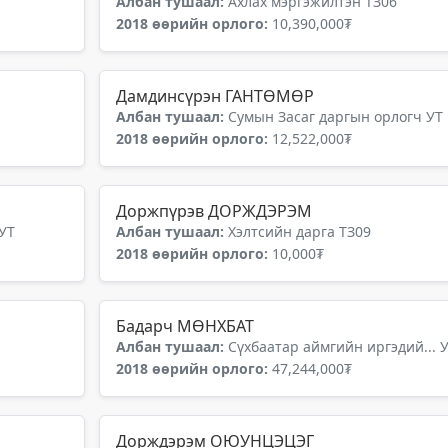
Албан тушаал:
Ахлах мэргэжилтэн ТЗ06
2018 өөрийн орлого:
10,390,000₮
Дамдинсүрэн ГАНТӨМӨР
Албан тушаал:
Сумын Засаг даргын орлогч УТ
2018 өөрийн орлого:
12,522,000₮
Доржпүрэв ДОРЖДЭРЭМ
 УТ
Албан тушаал:
Хэлтсийн дарга ТЗ09
2018 өөрийн орлого:
10,000₮
Бадарч МӨНХБАТ
Албан тушаал:
Сүхбаатар аймгийн иргэдий... 
2018 өөрийн орлого:
47,244,000₮
Дорждэрэм ОЮУНЦЭЦЭГ