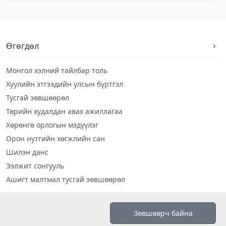
Өгөгдөл
Монгол хэлний тайлбар толь
Хуулийн этгээдийн улсын бүртгэл
Тусгай зөвшөөрөл
Төрийн худалдан авах ажиллагаа
Хөрөнгө орлогын мэдүүлэг
Орон нутгийн хөгжлийн сан
Шилэн данс
Ээлжит сонгууль
Ашигт малтмал тусгай зөвшөөрөл
Визуал дата
Зөвшөөрч байна
Шилэн данс 2019