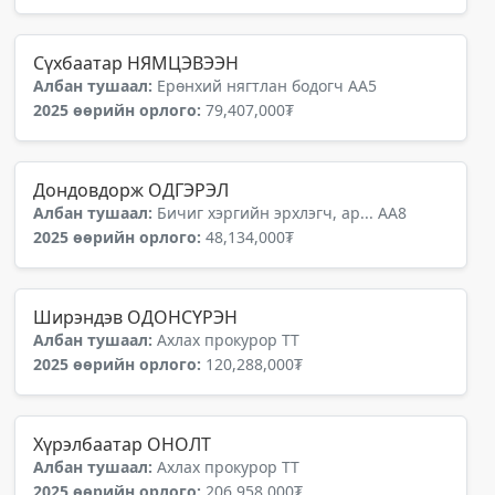
Сүхбаатар НЯМЦЭВЭЭН
Албан тушаал:
Ерөнхий нягтлан бодогч АА5
2025 өөрийн орлого:
79,407,000₮
Дондовдорж ОДГЭРЭЛ
Албан тушаал:
Бичиг хэргийн эрхлэгч, ар... АА8
2025 өөрийн орлого:
48,134,000₮
Ширэндэв ОДОНСҮРЭН
Албан тушаал:
Ахлах прокурор ТТ
2025 өөрийн орлого:
120,288,000₮
Хүрэлбаатар ОНОЛТ
Албан тушаал:
Ахлах прокурор ТТ
2025 өөрийн орлого:
206,958,000₮