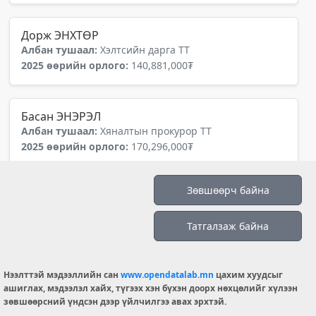
Дорж ЭНХТӨР
Албан тушаал:
Хэлтсийн дарга ТТ
2025 өөрийн орлого:
140,881,000₮
Басан ЭНЭРЭЛ
Албан тушаал:
Хяналтын прокурор ТТ
2025 өөрийн орлого:
170,296,000₮
Зөвшөөрч байна
Намхай ЭРДЭМБИЛЭГ
Албан тушаал:
Хяналтын прокурор ТТ
Татгалзаж байна
2025 өөрийн орлого:
89,261,000₮
Нээлттэй мэдээллийн сан
www.opendatalab.mn
цахим хуудсыг
Шагдарсүрэн ЭРДЭНЭБИЛЭГ
ашиглах, мэдээлэл хайх, түгээх хэн бүхэн доорх нөхцөлийг хүлээн
Албан тушаал:
Хяналтын прокурор ТТ
зөвшөөрсний үндсэн дээр үйлчилгээ авах эрхтэй.
2025 өөрийн орлого:
86,174,000₮