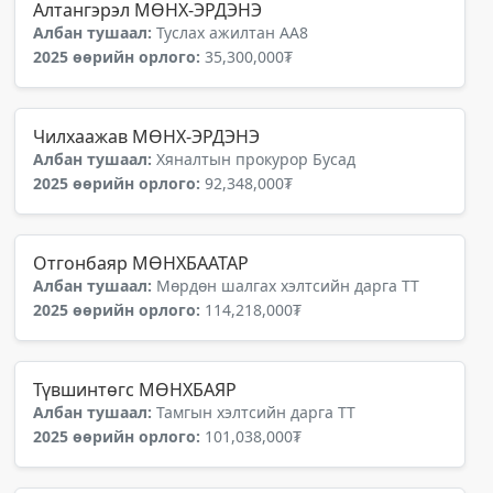
Алтангэрэл МӨНХ-ЭРДЭНЭ
Албан тушаал:
Туслах ажилтан АА8
2025 өөрийн орлого:
35,300,000₮
Чилхаажав МӨНХ-ЭРДЭНЭ
Албан тушаал:
Хяналтын прокурор Бусад
2025 өөрийн орлого:
92,348,000₮
Отгонбаяр МӨНХБААТАР
Албан тушаал:
Мөрдөн шалгах хэлтсийн дарга ТТ
2025 өөрийн орлого:
114,218,000₮
Түвшинтөгс МӨНХБАЯР
Албан тушаал:
Тамгын хэлтсийн дарга ТТ
2025 өөрийн орлого:
101,038,000₮