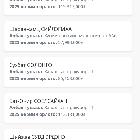
2025 өөрийн орлого:
115,317,000₮
Шаравжамц СИЙЛЭГМАА
Албан тушаал:
Хүний нөөцийн мэргэжилтэн АА6
2025 өөрийн орлого:
57,983,000₮
Сүхбат СОЛОНГО
Албан тушаал:
Хяналтын прокурор ТТ
2025 өөрийн орлого:
85,168,000₮
Бат-Очир СОЁЛСАЙХАН
Албан тушаал:
Хяналтын прокурор ТТ
2025 өөрийн орлого:
113,484,000₮
Шийжав СУВД ЭРДЭНЭ