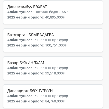
Даваасамбуу БЭХБАТ
Албан тушаал:
Нягтлан бодогч АА7
2025 өөрийн орлого:
40,895,000₮
Батжаргал БЯМБАДАГВА
Албан тушаал:
Хяналтын прокурор ТТ
2025 өөрийн орлого:
100,751,000₮
Базар БҮЖИНЛХАМ
Албан тушаал:
Хяналтын прокурор ТТ
2025 өөрийн орлого:
99,518,000₮
Даваадорж БӨХЧУЛУУН
Албан тушаал:
Хяналтын прокурор ТТ
2025 өөрийн орлого:
84,760,000₮