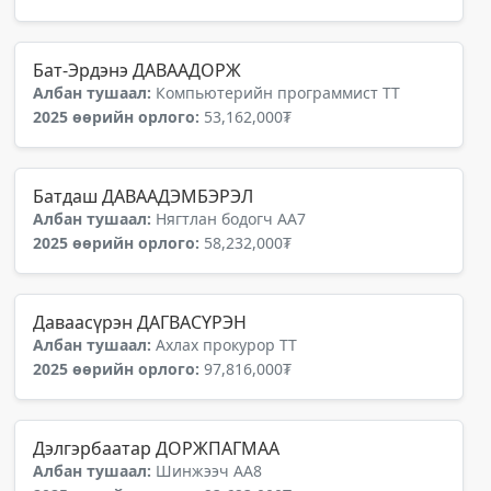
Бат-Эрдэнэ ДАВААДОРЖ
Албан тушаал:
Компьютерийн программист ТТ
2025 өөрийн орлого:
53,162,000₮
Батдаш ДАВААДЭМБЭРЭЛ
Албан тушаал:
Нягтлан бодогч АА7
2025 өөрийн орлого:
58,232,000₮
Даваасүрэн ДАГВАСҮРЭН
Албан тушаал:
Ахлах прокурор ТТ
2025 өөрийн орлого:
97,816,000₮
Дэлгэрбаатар ДОРЖПАГМАА
Албан тушаал:
Шинжээч АА8