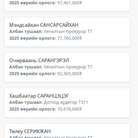
2025 өөрийн орлого:
97,461,000₮
Мэндсайхан САНСАРСАЙХАН
Албан тушаал:
Хяналтын прокурор ТТ
2025 өөрийн орлого:
77,760,000₮
Очирваань САРАНГЭРЭЛ
Албан тушаал:
Хяналтын прокурор ТТ
2025 өөрийн орлого:
92,365,000₮
Хашбаатар САРАНЦЭЦЭГ
Албан тушаал:
Дотоод аудитор ТЗ11
2025 өөрийн орлого:
70,678,000₮
Төлеу СЕРИКЖАН
Албан тушаал:
Хяналтын прокурор ТТ