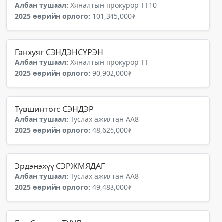
Албан тушаал:
Хяналтын прокурор ТТ10
2025 өөрийн орлого:
101,345,000₮
Ганхуяг СЭНДЭНСҮРЭН
Албан тушаал:
Хяналтын прокурор ТТ
2025 өөрийн орлого:
90,902,000₮
Түвшинтөгс СЭНДЭР
Албан тушаал:
Туслах ажилтан АА8
2025 өөрийн орлого:
48,626,000₮
Эрдэнэхүү СЭРЖМЯДАГ
Албан тушаал:
Туслах ажилтан АА8
2025 өөрийн орлого:
49,488,000₮