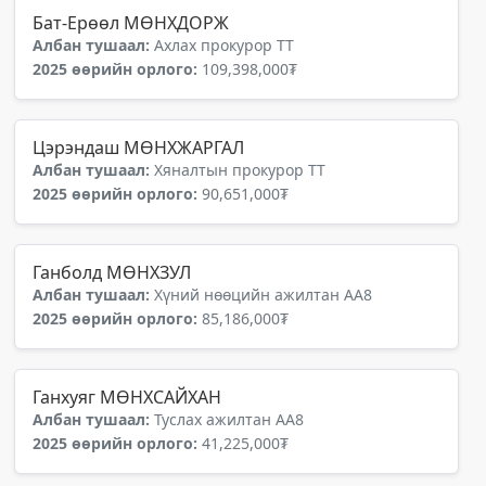
Бат-Ерөөл МӨНХДОРЖ
Албан тушаал:
Ахлах прокурор ТТ
2025 өөрийн орлого:
109,398,000₮
Цэрэндаш МӨНХЖАРГАЛ
Албан тушаал:
Хяналтын прокурор ТТ
2025 өөрийн орлого:
90,651,000₮
Ганболд МӨНХЗУЛ
Албан тушаал:
Хүний нөөцийн ажилтан АА8
2025 өөрийн орлого:
85,186,000₮
Ганхуяг МӨНХСАЙХАН
Албан тушаал:
Туслах ажилтан АА8
2025 өөрийн орлого:
41,225,000₮