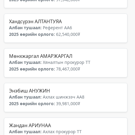
Хандсүрэн АЛТАНТУЯА
Албан тушаал:
Референт АА6
2025 өөрийн орлого:
62,540,000₮
Мөнхжаргал АМАРЖАРГАЛ
Албан тушаал:
Хяналтын прокурор ТТ
2025 өөрийн орлого:
78,467,000₮
Энэбиш АНУЖИН
Албан тушаал:
Ахлах шинжээч АА8
2025 өөрийн орлого:
39,981,000₮
Жандан АРИУНАА
Албан тушаал:
Ахлах прокурор ТТ