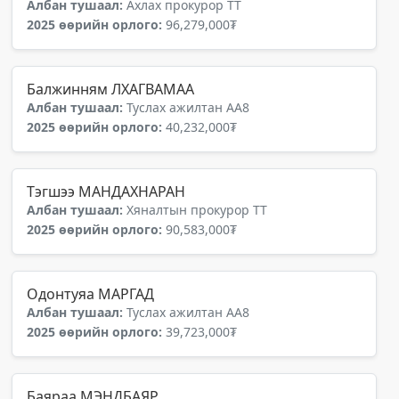
Албан тушаал:
Ахлах прокурор ТТ
2025 өөрийн орлого:
96,279,000₮
Балжинням ЛХАГВАМАА
Албан тушаал:
Туслах ажилтан АА8
2025 өөрийн орлого:
40,232,000₮
Тэгшээ МАНДАХНАРАН
Албан тушаал:
Хяналтын прокурор ТТ
2025 өөрийн орлого:
90,583,000₮
Одонтуяа МАРГАД
Албан тушаал:
Туслах ажилтан АА8
2025 өөрийн орлого:
39,723,000₮
Баяраа МЭНДБАЯР