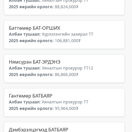
Албан тушаал:
Хяналтын прокурор ТТ
2025 өөрийн орлого:
88,824,000₮
Баттөмөр БАТ-ОРШИХ
Албан тушаал:
Хүрээлэнгийн захирал ТТ
2025 өөрийн орлого:
106,881,000₮
Нямсүрэн БАТ-ЭРДЭНЭ
Албан тушаал:
Хяналтын прокурор ТТ12
2025 өөрийн орлого:
86,866,000₮
Гантөмөр БАТБАЯР
Албан тушаал:
Хяналтын прокурор ТТ
2025 өөрийн орлого:
95,964,000₮
Дэмбэрэлцэгмэд БАТБАЯР