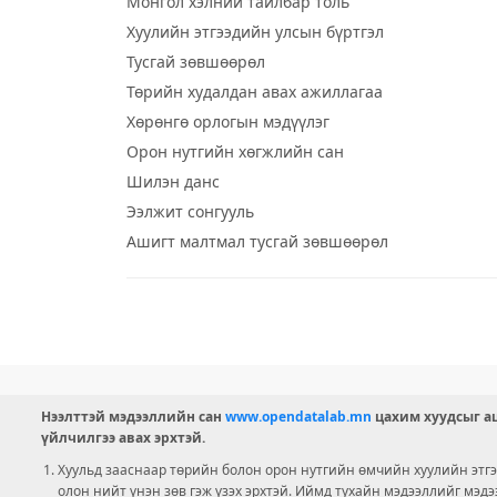
Монгол хэлний тайлбар толь
Хуулийн этгээдийн улсын бүртгэл
Тусгай зөвшөөрөл
Төрийн худалдан авах ажиллагаа
Хөрөнгө орлогын мэдүүлэг
Орон нутгийн хөгжлийн сан
Шилэн данс
Ээлжит сонгууль
Ашигт малтмал тусгай зөвшөөрөл
Нээлттэй мэдээллийн сан
www.opendatalab.mn
цахим хуудсыг аш
үйлчилгээ авах эрхтэй.
Хуульд зааснаар төрийн болон орон нутгийн өмчийн хуулийн этгээ
олон нийт үнэн зөв гэж үзэх эрхтэй. Иймд тухайн мэдээллийг мэд