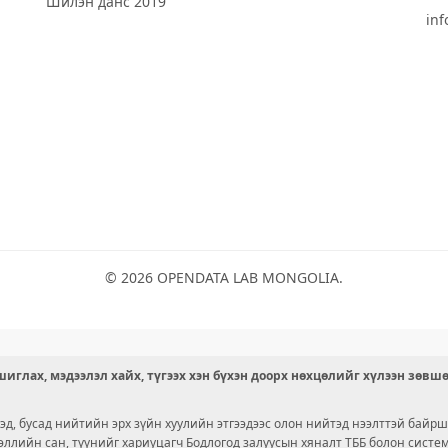
Шилэн данс 2019
in
© 2026 OPENDATA LAB MONGOLIA.
иглах, мэдээлэл хайх, түгээх хэн бүхэн доорх нөхцөлийг хүлээн зөвш
д, бусад нийтийн эрх зүйн хуулийн этгээдээс олон нийтэд нээлттэй байрш
ээллийн сан, түүнийг хариуцагч Бодлогод залуусын хяналт ТББ болон сист