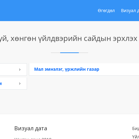
Өгөгдөл
Визуал 
хуй, хөнгөн үйлдвэрийн сайдын эрхлэх
Мал эмнэлэг, үржлийн газар
м
Визуал дата
Би
Үй