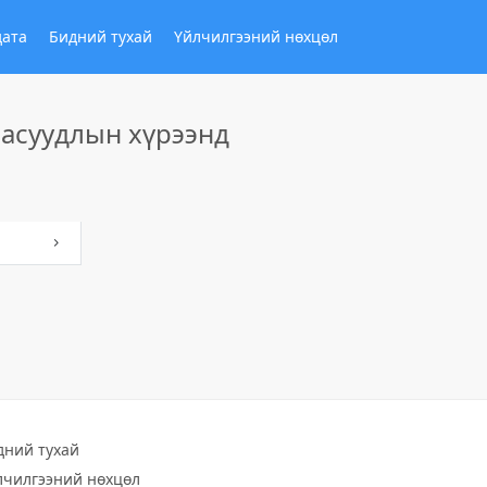
дата
Бидний тухай
Үйлчилгээний нөхцөл
 асуудлын хүрээнд
дний тухай
лчилгээний нөхцөл