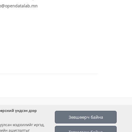
fo@opendatalab.mn
өөрсний үндсэн дээр
Зөвшөөрч байна
уулсан мэдээллийг иргэд,
емийн ашиглалтыг