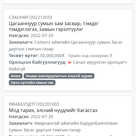
СЭАОНӨГ/202212033
Цагааннуур сумын зам засвар, тэмдэг
тэмдэглэгээ, замын гэрэлтүүлэг
Нээгдсэн:
2022-07-20
Захиалагч:
Сэлэнгэ аймгийн Цагааннуур сумын Засаг
даргын тамгын газар
Төсөвт өртөг:
50,000,000₮
Тухайн онд санхүүжих: ₮
Оролцсон байгууллагууд:
Санал ирүүлсэн оролцогч
байхгүй
Ажил
Тендер шалгаруулалтын онцгой журам
Орон нутгийн замын сан
ӨВАББУЗДТГ/202201003
Мод тарих, элсний нүүдлийг багасгах
Нээгдсэн:
2022-07-20
Захиалагч:
Өвөрхангай аймгийн БаруунБаянУлаан
сумын Засаг даргын тамгын газар