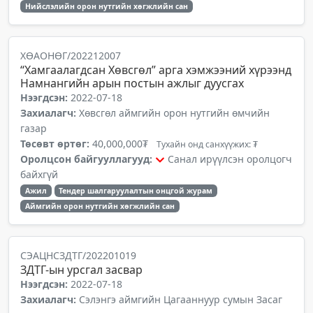
Нийслэлийн орон нутгийн хөгжлийн сан
ХӨАОНӨГ/202212007
“Хамгаалагдсан Хөвсгөл” арга хэмжээний хүрээнд
Намнангийн арын постын ажлыг дуусгах
Нээгдсэн:
2022-07-18
Захиалагч:
Хөвсгөл аймгийн орон нутгийн өмчийн
газар
Төсөвт өртөг:
40,000,000₮
Тухайн онд санхүүжих: ₮
Оролцсон байгууллагууд:
Санал ирүүлсэн оролцогч
байхгүй
Ажил
Тендер шалгаруулалтын онцгой журам
Аймгийн орон нутгийн хөгжлийн сан
СЭАЦНСЗДТГ/202201019
ЗДТГ-ын урсгал засвар
Нээгдсэн:
2022-07-18
Захиалагч:
Сэлэнгэ аймгийн Цагааннуур сумын Засаг