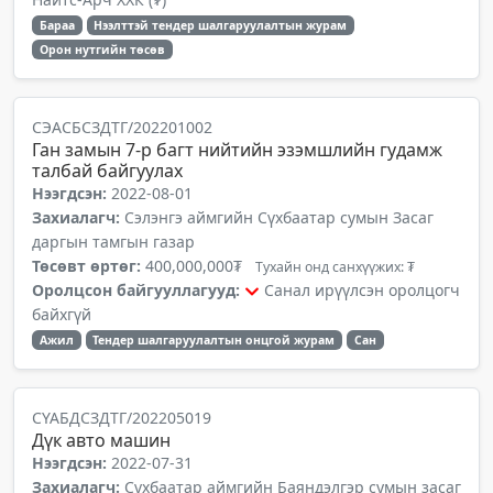
Бараа
Нээлттэй тендер шалгаруулалтын журам
Орон нутгийн төсөв
СЭАСБСЗДТГ/202201002
Ган замын 7-р багт нийтийн эзэмшлийн гудамж
талбай байгуулах
Нээгдсэн:
2022-08-01
Захиалагч:
Сэлэнгэ аймгийн Сүхбаатар сумын Засаг
даргын тамгын газар
Төсөвт өртөг:
400,000,000₮
Тухайн онд санхүүжих: ₮
Оролцсон байгууллагууд:
Санал ирүүлсэн оролцогч
байхгүй
Ажил
Тендер шалгаруулалтын онцгой журам
Сан
СҮАБДСЗДТГ/202205019
Дүк авто машин
Нээгдсэн:
2022-07-31
Захиалагч:
Сүхбаатар аймгийн Баяндэлгэр сумын засаг