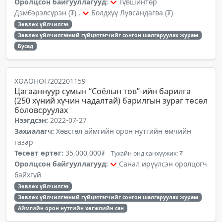
Оролцсон байгууллагууд:
Түвшинтөр
Дэмбэрэлсүрэн (₮) ,
Болдхүү Лувсандагва (₮)
Зөвлөх үйлчилгээ
Зөвлөх үйлчилгээний гүйцэтгэгчийг сонгон шалгаруулах журам
Бусад
ХӨАОНӨГ/202201159
Цагааннуур сумын “Соёлын төв”-ийн барилга
(250 хүний хүчин чадалтай) барилгын зураг төсөл
боловсруулах
Нээгдсэн:
2022-07-27
Захиалагч:
Хөвсгөл аймгийн орон нутгийн өмчийн
газар
Төсөвт өртөг:
35,000,000₮
Тухайн онд санхүүжих: ₮
Оролцсон байгууллагууд:
Санал ирүүлсэн оролцогч
байхгүй
Зөвлөх үйлчилгээ
Зөвлөх үйлчилгээний гүйцэтгэгчийг сонгон шалгаруулах журам
Аймгийн орон нутгийн хөгжлийн сан