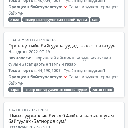
Төсөвт өртөг:
40,004,400₮
Тухайн онд санхүүжих: ₮
Оролцсон байгууллагууд:
Санал ирүүлсэн оролцогч
байхгүй
Ажил
Тендер шалгаруулалтын онцгой журам
Сан
ӨВАББУЗДТГ/202204018
Орон нутгийн байгууллагуудад тээвэр шатахуун
Нээгдсэн:
2022-07-19
Захиалагч:
Өвөрхангай аймгийн БаруунБаянУлаан
сумын Засаг даргын тамгын газар
Төсөвт өртөг:
44,190,100₮
Тухайн онд санхүүжих: ₮
Оролцсон байгууллагууд:
Санал ирүүлсэн оролцогч
байхгүй
Бараа
Тендер шалгаруулалтын онцгой журам
Улсын төсөв
ХЭАОНӨГ/202212031
Шинэ суурьшлын бүсэд 0.4-ийн агаарын шугам
байгуулах /Батноров сум/
Нээгдсэн:
2022-07-19