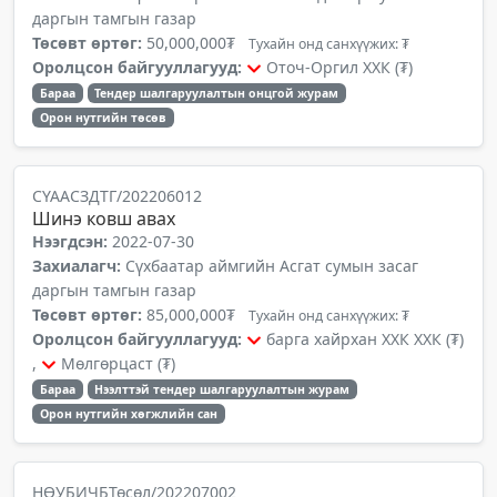
даргын тамгын газар
Төсөвт өртөг:
50,000,000₮
Тухайн онд санхүүжих: ₮
Оролцсон байгууллагууд:
Оточ-Оргил ХХК (₮)
Бараа
Тендер шалгаруулалтын онцгой журам
Орон нутгийн төсөв
СҮААСЗДТГ/202206012
Шинэ ковш авах
Нээгдсэн:
2022-07-30
Захиалагч:
Сүхбаатар аймгийн Асгат сумын засаг
даргын тамгын газар
Төсөвт өртөг:
85,000,000₮
Тухайн онд санхүүжих: ₮
Оролцсон байгууллагууд:
барга хайрхан ХХК ХХК (₮)
,
Мөлгөрцаст (₮)
Бараа
Нээлттэй тендер шалгаруулалтын журам
Орон нутгийн хөгжлийн сан
НӨУБИЧБТөсөл/202207002