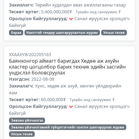
Захиалагч:
Төрийн худалдан авах ажиллагааны газар
Төсөвт өртөг:
5,400,000,000₮
Тухайн онд санхүүжих: ₮
Оролцсон байгууллагууд:
Санал ирүүлсэн оролцогч
байхгүй
Бараа
Нээлттэй тендер шалгаруулалтын журам
Улсын төсөв
ХХААХҮЯ/202205163
Баянхонгор аймагт баригдах Хөдөө аж ахуйн
кластер цогцолбор барих техник эдийн засгийн
үндэслэл боловсруулах
Нээгдсэн:
2022-08-08
Захиалагч:
Хүнс, хөдөө аж ахуй, хөнгөн үйлдвэрийн
яам
Төсөвт өртөг:
60,000,000₮
Тухайн онд санхүүжих: ₮
Оролцсон байгууллагууд:
Санал ирүүлсэн оролцогч
байхгүй
Зөвлөх үйлчилгээ
Зөвлөх үйлчилгээний гүйцэтгэгчийг сонгон шалгаруулах журам
Улсын төсөв