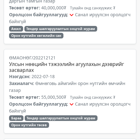
даргын тамгын газар
Төсөвт өртөг:
40,000,000₮
Тухайн онд санхүүжих: ₮
Оролцсон байгууллагууд:
Санал ирүүлсэн оролцогч
байхгүй
Ажил
Тендер шалгаруулалтын онцгой журам
Орон нутгийн хөгжлийн сан
ӨМАОНӨГ/202212121
Улсын нөөцийн тэжээлийн агуулахын дээврийг
засварлах
Нээгдсэн:
2022-07-18
Захиалагч:
Өмнөговь аймгийн орон нутгийн өмчийн
газар
Төсөвт өртөг:
55,000,500₮
Тухайн онд санхүүжих: ₮
Оролцсон байгууллагууд:
Санал ирүүлсэн оролцогч
байхгүй
Бараа
Тендер шалгаруулалтын онцгой журам
Орон нутгийн төсөв