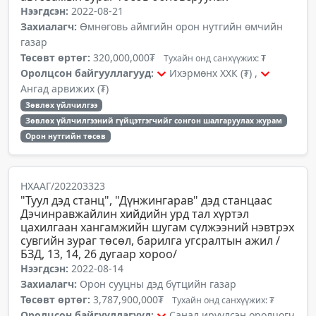
Нээгдсэн:
2022-08-21
Захиалагч:
Өмнөговь аймгийн орон нутгийн өмчийн
газар
Төсөвт өртөг:
320,000,000₮
Тухайн онд санхүүжих: ₮
Оролцсон байгууллагууд:
Ихэрмөнх ХХК (₮) ,
Ангад арвижих (₮)
Зөвлөх үйлчилгээ
Зөвлөх үйлчилгээний гүйцэтгэгчийг сонгон шалгаруулах журам
Орон нутгийн төсөв
НХААГ/202203323
"Туул дэд станц", "Дүнжингарав" дэд станцаас
Дэчинравжайлин хийдийн урд тал хүртэл
цахилгаан хангамжийн шугам сүлжээний нэвтрэх
сувгийн зураг төсөл, барилга угсралтын ажил /
БЗД, 13, 14, 26 дугаар хороо/
Нээгдсэн:
2022-08-14
Захиалагч:
Орон сууцны дэд бүтцийн газар
Төсөвт өртөг:
3,787,900,000₮
Тухайн онд санхүүжих: ₮
Оролцсон байгууллагууд:
Санал ирүүлсэн оролцогч