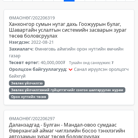
ӨМАОНӨГ/202206319
Ханхонгор сумын нутаг дахь Гоожуурын булаг,
Шавартайн услалтын системийн засварын зураг
төсөв боловсруулах
Нээгдсэн:
2022-08-21
Захиалагч:
Өмнөговь аймгийн орон нутгийн өмчийн
газар
Төсөвт өртөг:
40,000,000₮
Тухайн онд санхүүжих: ₮
Оролцсон байгууллагууд:
Санал ирүүлсэн оролцогч
байхгүй
Зөвлөх үйлчилгээ
Зөвлөх үйлчилгээний гүйцэтгэгчийг сонгон шалгаруулах журам
Орон нутгийн төсөв
ӨМАОНӨГ/202206297
Даланзадгад - Булган - Мандал-овоо сумдаас
Өвөрхангай аймаг чиглэлийн босоо тэнхлэгийн
автозамын зураг төсөв боловсруулах