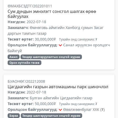
ӨМАХБСЗДТГ/202201011
Сум дундын эмнэлэгт сонсгол шалгах өрөө
байгуулах
Нээгдсэн:
2022-07-18
Захиалагч:
Өмнөговь аймгийн Ханбогд сумын Засаг
даргын тамгын газар
Төсөвт өртөг:
30,000,000₮
Тухайн онд санхүүжих: ₮
Оролцсон байгууллагууд:
Санал ирүүлсэн оролцогч
байхгүй
Ажил
Тендер шалгаруулалтын онцгой журам
Орон нутгийн төсөв
БУАОНӨГ/202212008
Цагдаагийн газрын автомашины парк шинэчлэл
Нээгдсэн:
2022-07-18
Захиалагч:
Булган аймгийн Цагдаагийн газар
Төсөвт өртөг:
50,000,000₮
Тухайн онд санхүүжих: ₮
Оролцсон байгууллагууд:
Өвөлжөөнбулаг ХХК (₮)
Бараа
Тендер шалгаруулалтын онцгой журам