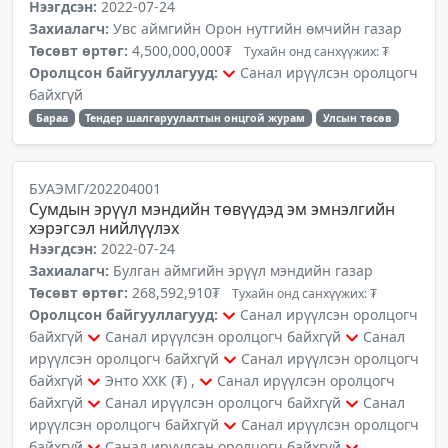
Нээгдсэн:
2022-07-24
Захиалагч:
Увс аймгийн Орон нутгийн өмчийн газар
Төсөвт өртөг:
4,500,000,000₮
Тухайн онд санхүүжих: ₮
Оролцсон байгууллагууд:
Санал ирүүлсэн оролцогч
байхгүй
Бараа
Тендер шалгаруулалтын онцгой журам
Улсын төсөв
БУАЭМГ/202204001
Сумдын эрүүл мэндийн төвүүдэд эм эмнэлгийн
хэрэгсэл нийлүүлэх
Нээгдсэн:
2022-07-24
Захиалагч:
Булган аймгийн эрүүл мэндийн газар
Төсөвт өртөг:
268,592,910₮
Тухайн онд санхүүжих: ₮
Оролцсон байгууллагууд:
Санал ирүүлсэн оролцогч
байхгүй
Санал ирүүлсэн оролцогч байхгүй
Санал
ирүүлсэн оролцогч байхгүй
Санал ирүүлсэн оролцогч
байхгүй
Энто ХХК (₮) ,
Санал ирүүлсэн оролцогч
байхгүй
Санал ирүүлсэн оролцогч байхгүй
Санал
ирүүлсэн оролцогч байхгүй
Санал ирүүлсэн оролцогч
байхгүй
Санал ирүүлсэн оролцогч байхгүй