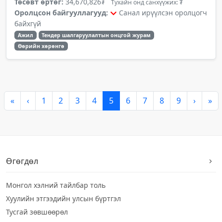
Төсөвт өртөг:
34,670,826₮
Тухайн онд санхүүжих: ₮
Оролцсон байгууллагууд:
Санал ирүүлсэн оролцогч
байхгүй
Ажил
Тендер шалгаруулалтын онцгой журам
Өөрийн хөрөнгө
«
‹
1
2
3
4
5
6
7
8
9
›
»
Өгөгдөл
Монгол хэлний тайлбар толь
Хуулийн этгээдийн улсын бүртгэл
Тусгай зөвшөөрөл