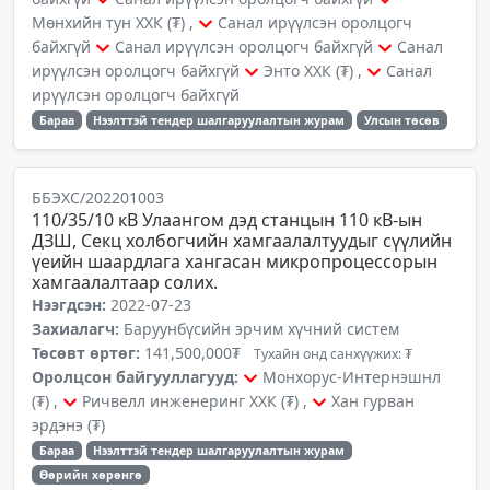
Мөнхийн тун ХХК (₮) ,
Санал ирүүлсэн оролцогч
байхгүй
Санал ирүүлсэн оролцогч байхгүй
Санал
ирүүлсэн оролцогч байхгүй
Энто ХХК (₮) ,
Санал
ирүүлсэн оролцогч байхгүй
Бараа
Нээлттэй тендер шалгаруулалтын журам
Улсын төсөв
ББЭХС/202201003
110/35/10 кВ Улаангом дэд станцын 110 кВ-ын
ДЗШ, Секц холбогчийн хамгаалалтуудыг сүүлийн
үеийн шаардлага хангасан микропроцессорын
хамгаалалтаар солих.
Нээгдсэн:
2022-07-23
Захиалагч:
Баруунбүсийн эрчим хүчний систем
Төсөвт өртөг:
141,500,000₮
Тухайн онд санхүүжих: ₮
Оролцсон байгууллагууд:
Монхорус-Интернэшнл
(₮) ,
Ричвелл инженеринг ХХК (₮) ,
Хан гурван
эрдэнэ (₮)
Бараа
Нээлттэй тендер шалгаруулалтын журам
Өөрийн хөрөнгө