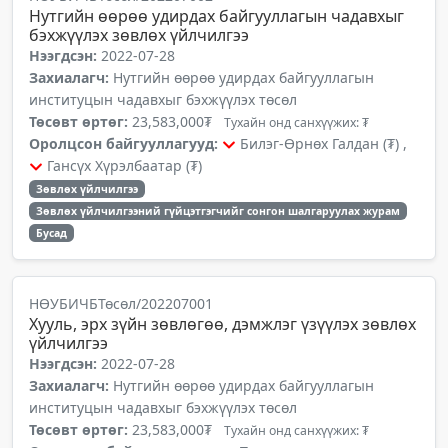
Нутгийн өөрөө удирдах байгууллагын чадавхыг
бэхжүүлэх зөвлөх үйлчилгээ
Нээгдсэн:
2022-07-28
Захиалагч:
Нутгийн өөрөө удирдах байгууллагын
институцын чадавхыг бэхжүүлэх төсөл
Төсөвт өртөг:
23,583,000₮
Тухайн онд санхүүжих: ₮
Оролцсон байгууллагууд:
Билэг-Өрнөх Галдан (₮) ,
Гансүх Хүрэлбаатар (₮)
Зөвлөх үйлчилгээ
Зөвлөх үйлчилгээний гүйцэтгэгчийг сонгон шалгаруулах журам
Бусад
НӨУБИЧБТөсөл/202207001
Хууль, эрх зүйн зөвлөгөө, дэмжлэг үзүүлэх зөвлөх
үйлчилгээ
Нээгдсэн:
2022-07-28
Захиалагч:
Нутгийн өөрөө удирдах байгууллагын
институцын чадавхыг бэхжүүлэх төсөл
Төсөвт өртөг:
23,583,000₮
Тухайн онд санхүүжих: ₮