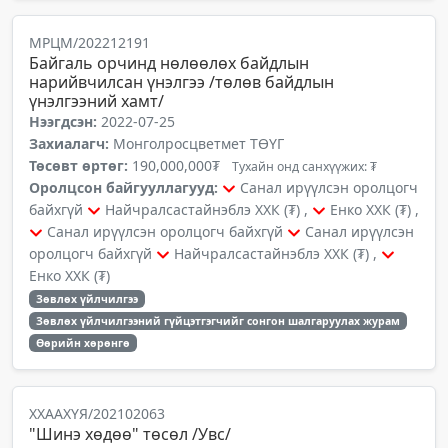
МРЦМ/202212191
Байгаль орчинд нөлөөлөх байдлын
нарийвчилсан үнэлгээ /төлөв байдлын
үнэлгээний хамт/
Нээгдсэн:
2022-07-25
Захиалагч:
Монголросцветмет ТӨҮГ
Төсөвт өртөг:
190,000,000₮
Тухайн онд санхүүжих: ₮
Оролцсон байгууллагууд:
Санал ирүүлсэн оролцогч
байхгүй
Найчралсастайнэблэ ХХК (₮) ,
Енко ХХК (₮) ,
Санал ирүүлсэн оролцогч байхгүй
Санал ирүүлсэн
оролцогч байхгүй
Найчралсастайнэблэ ХХК (₮) ,
Енко ХХК (₮)
Зөвлөх үйлчилгээ
Зөвлөх үйлчилгээний гүйцэтгэгчийг сонгон шалгаруулах журам
Өөрийн хөрөнгө
ХХААХҮЯ/202102063
"Шинэ хөдөө" төсөл /Увс/