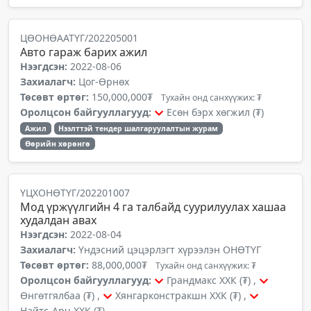
ЦӨОНӨААТҮГ/202205001
Авто гараж барих ажил
Нээгдсэн:
2022-08-06
Захиалагч:
Цог-Өрнөх
Төсөвт өртөг:
150,000,000₮
Тухайн онд санхүүжих: ₮
Оролцсон байгууллагууд:
Есөн бэрх хөгжил (₮)
Ажил
Нээлттэй тендер шалгаруулалтын журам
Өөрийн хөрөнгө
ҮЦХОНӨТҮГ/202201007
Мод үржүүлгийн 4 га талбайд суурилуулах хашаа
худалдан авах
Нээгдсэн:
2022-08-04
Захиалагч:
Үндэсний цэцэрлэгт хүрээлэн ОНӨТҮГ
Төсөвт өртөг:
88,000,000₮
Тухайн онд санхүүжих: ₮
Оролцсон байгууллагууд:
Грандмакс ХХК (₮) ,
Өнгөтгялбаа (₮) ,
Хянгарконстракшн ХХК (₮) ,
Найтс-Арч ХХК (₮)