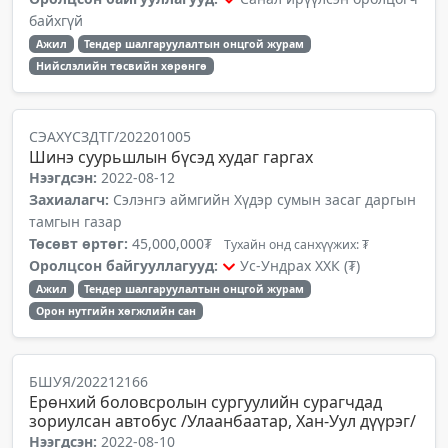
байхгүй
Ажил
Тендер шалгаруулалтын онцгой журам
Нийслэлийн төсвийн хөрөнгө
СЭАХҮСЗДТГ/202201005
Шинэ суурьшлын бүсэд худаг гаргах
Нээгдсэн:
2022-08-12
Захиалагч:
Сэлэнгэ аймгийн Хүдэр сумын засаг даргын
тамгын газар
Төсөвт өртөг:
45,000,000₮
Тухайн онд санхүүжих: ₮
Оролцсон байгууллагууд:
Ус-Ундрах ХХК (₮)
Ажил
Тендер шалгаруулалтын онцгой журам
Орон нутгийн хөгжлийн сан
БШУЯ/202212166
Ерөнхий боловсролын сургуулийн сурагчдад
зориулсан автобус /Улаанбаатар, Хан-Уул дүүрэг/
Нээгдсэн:
2022-08-10