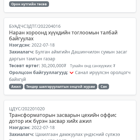
Орон нутгийн төсөв
БУАДЧСЗДТГ/202204016
Наран хороонд хүүхдийн тоглоомын талбай
байгуулах
Нээгдсэн:
2022-07-18
Захиалагч:
Булган аймгийн Дашинчилэн сумын засаг
даргын тамгын газар
Төсөвт өртөг:
30,200,000₮
Тухайн онд санхүүжих: ₮
Оролцсон байгууллагууд:
Санал ирүүлсэн оролцогч
байхгүй
Ажил
Тендер шалгаруулалтын онцгой журам
Сан
ЦДҮС/202201020
Трансформаторын засварын цехийн оффис
дотор иж бүрэн засвар хийх ажил
Нээгдсэн:
2022-07-18
Захиалагч:
Цахилгаан дамжуулах үндэсний сүлжээ