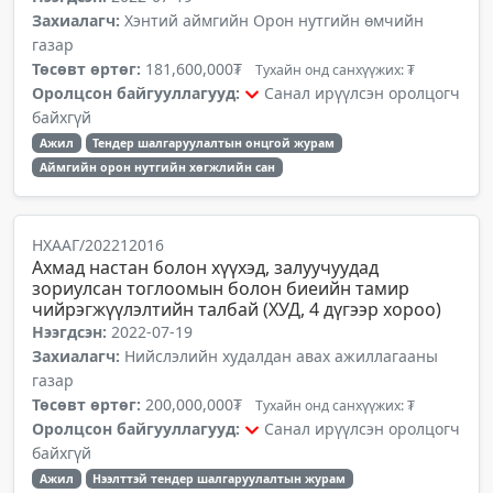
Захиалагч:
Хэнтий аймгийн Орон нутгийн өмчийн
газар
Төсөвт өртөг:
181,600,000₮
Тухайн онд санхүүжих: ₮
Оролцсон байгууллагууд:
Санал ирүүлсэн оролцогч
байхгүй
Ажил
Тендер шалгаруулалтын онцгой журам
Аймгийн орон нутгийн хөгжлийн сан
НХААГ/202212016
Ахмад настан болон хүүхэд, залуучуудад
зориулсан тоглоомын болон биеийн тамир
чийрэгжүүлэлтийн талбай (ХУД, 4 дүгээр хороо)
Нээгдсэн:
2022-07-19
Захиалагч:
Нийслэлийн худалдан авах ажиллагааны
газар
Төсөвт өртөг:
200,000,000₮
Тухайн онд санхүүжих: ₮
Оролцсон байгууллагууд:
Санал ирүүлсэн оролцогч
байхгүй
Ажил
Нээлттэй тендер шалгаруулалтын журам