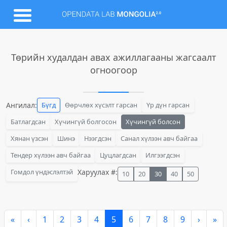
Төрийн худалдан авах ажиллагааны жагсаалт
огноогоор
Ангилал:
Бүгд
Өөрчлөх хүсэлт гарсан
Үр дүн гарсан
Батлагдсан
Хүчингүй болгосон
Хүчингүй болсон
Хянан үзсэн
Шинэ
Нээгдсэн
Санал хүлээн авч байгаа
Тендер хүлээн авч байгаа
Цуцлагдсан
Илгээгдсэн
Гомдол үндэслэлтэй
Харуулах #:
10
20
30
40
50
«
‹
1
2
3
4
5
6
7
8
9
›
»