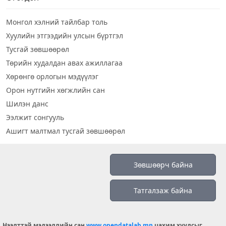
Монгол хэлний тайлбар толь
Хуулийн этгээдийн улсын бүртгэл
Тусгай зөвшөөрөл
Төрийн худалдан авах ажиллагаа
Хөрөнгө орлогын мэдүүлэг
Орон нутгийн хөгжлийн сан
Шилэн данс
Ээлжит сонгууль
Ашигт малтмал тусгай зөвшөөрөл
Визуал дата
Зөвшөөрч байна
Шилэн данс 2019
Татгалзаж байна
Бидний тухай
Үйлчилгээний нөхцөл
info@opendatalab.mn
Нээлттэй мэдээллийн сан
www.opendatalab.mn
цахим хуудсыг