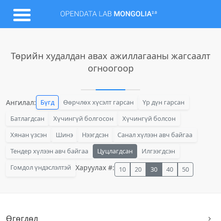
Төрийн худалдан авах ажиллагааны жагсаалт
огноогоор
Ангилал:
Бүгд
Өөрчлөх хүсэлт гарсан
Үр дүн гарсан
Батлагдсан
Хүчингүй болгосон
Хүчингүй болсон
Хянан үзсэн
Шинэ
Нээгдсэн
Санал хүлээн авч байгаа
Тендер хүлээн авч байгаа
Цуцлагдсан
Илгээгдсэн
Гомдол үндэслэлтэй
Харуулах #:
10
20
30
40
50
Өгөгдөл