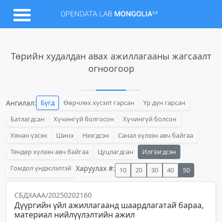
Төрийн худалдан авах ажиллагааны жагсаалт
огноогоор
Ангилал:
Бүгд
Өөрчлөх хүсэлт гарсан
Үр дүн гарсан
Батлагдсан
Хүчингүй болгосон
Хүчингүй болсон
Хянан үзсэн
Шинэ
Нээгдсэн
Санал хүлээн авч байгаа
Тендер хүлээн авч байгаа
Цуцлагдсан
Илгээгдсэн
Гомдол үндэслэлтэй
Харуулах #:
10
20
30
40
50
СБДХААА/20250202160
Дүүргийн үйл ажиллагаанд шаардлагатай бараа,
материал нийлүүлэлтийн ажил