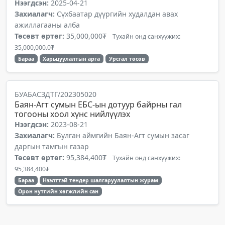
Нээгдсэн:
2025-04-21
Захиалагч:
Сүхбаатар дүүргийн худалдан авах
ажиллагааны алба
Төсөвт өртөг:
35,000,000₮
Тухайн онд санхүүжих:
35,000,000.0₮
Бараа
Харьцуулалтын арга
Урсгал төсөв
БУАБАСЗДТГ/202305020
Баян-Агт сумын ЕБС-ын дотуур байрны гал
тогооны хоол хүнс нийлүүлэх
Нээгдсэн:
2023-08-21
Захиалагч:
Булган аймгийн Баян-Агт сумын засаг
даргын тамгын газар
Төсөвт өртөг:
95,384,400₮
Тухайн онд санхүүжих:
95,384,400₮
Бараа
Нээлттэй тендер шалгаруулалтын журам
Орон нутгийн хөгжлийн сан