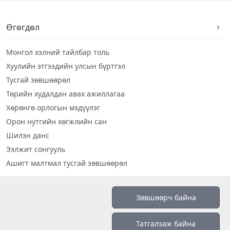
Өгөгдөл
Монгол хэлний тайлбар толь
Хуулийн этгээдийн улсын бүртгэл
Тусгай зөвшөөрөл
Төрийн худалдан авах ажиллагаа
Хөрөнгө орлогын мэдүүлэг
Орон нутгийн хөгжлийн сан
Шилэн данс
Ээлжит сонгууль
Ашигт малтмал тусгай зөвшөөрөл
Визуал дата
Зөвшөөрч байна
Шилэн данс 2019
Татгалзаж байна
Бидний тухай