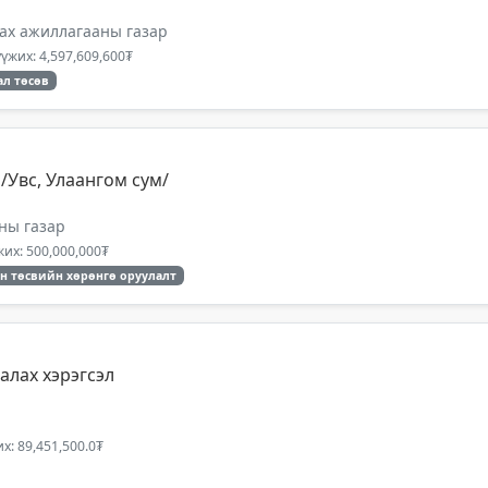
ах ажиллагааны газар
үжих: 4,597,609,600₮
ал төсөв
/Увс, Улаангом сум/
ны газар
их: 500,000,000₮
н төсвийн хөрөнгө оруулалт
алах хэрэгсэл
х: 89,451,500.0₮