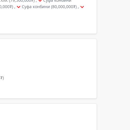
ХК (79,500,000₮) ,
Суфа конбини
,000₮) ,
Суфа конбини (80,000,000₮) ,
₮)