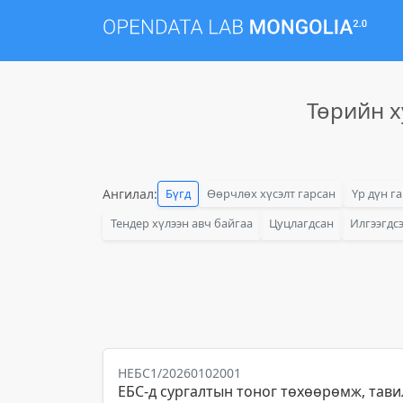
Төрийн х
Ангилал:
Бүгд
Өөрчлөх хүсэлт гарсан
Үр дүн г
Тендер хүлээн авч байгаа
Цуцлагдсан
Илгээгдс
НЕБС1/20260102001
ЕБС-д сургалтын тоног төхөөрөмж, тави