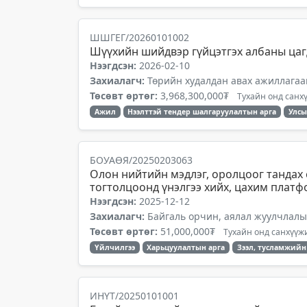
ШШГЕГ/20260101002
Шүүхийн шийдвэр гүйцэтгэх албаны цагд
Нээгдсэн:
2026-02-10
Захиалагч:
Төрийн худалдан авах ажиллагаа
Төсөвт өртөг:
3,968,300,000₮
Тухайн онд санхү
Ажил
Нээлттэй тендер шалгаруулалтын арга
Улсы
БОУАӨЯ/20250203063
Олон нийтийн мэдлэг, оролцоог тандах 
тогтолцоонд үнэлгээ хийх, цахим платф
Нээгдсэн:
2025-12-12
Захиалагч:
Байгаль орчин, аялал жуулчлал
Төсөвт өртөг:
51,000,000₮
Тухайн онд санхүүжи
Үйлчилгээ
Харьцуулалтын арга
Зээл, тусламжийн
ИНҮТ/20250101001