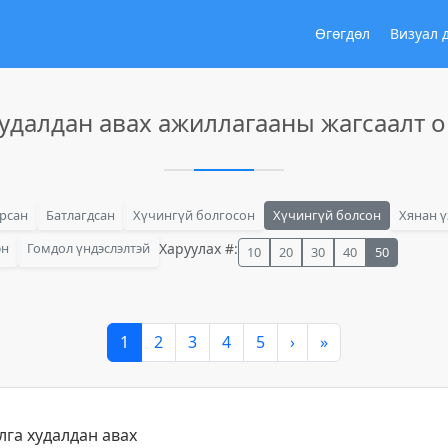
Өгөгдөл
Визуал 
удалдан авах ажиллагааны жагсаалт 
арсан
Батлагдсан
Хүчингүй болгосон
Хүчингүй болсон
Хянан ү
эн
Гомдол үндэслэлтэй
Харуулах #:
10
20
30
40
50
1
2
3
4
5
›
»
лга худалдан авах