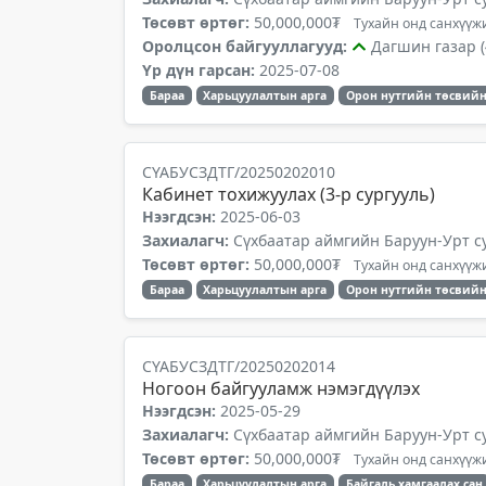
Төсөвт өртөг:
50,000,000₮
Тухайн онд санхүүжи
Оролцсон байгууллагууд:
Дагшин газар (
Үр дүн гарсан:
2025-07-08
Бараа
Харьцуулалтын арга
Орон нутгийн төсвийн
СҮАБУСЗДТГ/20250202010
Кабинет тохижуулах (3-р сургууль)
Нээгдсэн:
2025-06-03
Захиалагч:
Сүхбаатар аймгийн Баруун-Урт с
Төсөвт өртөг:
50,000,000₮
Тухайн онд санхүүжи
Бараа
Харьцуулалтын арга
Орон нутгийн төсвийн
СҮАБУСЗДТГ/20250202014
Ногоон байгууламж нэмэгдүүлэх
Нээгдсэн:
2025-05-29
Захиалагч:
Сүхбаатар аймгийн Баруун-Урт с
Төсөвт өртөг:
50,000,000₮
Тухайн онд санхүүжи
Бараа
Харьцуулалтын арга
Байгаль хамгаалах сан