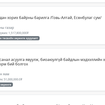
ан хорих байрны барилга /Говь-Алтай, Есөнбулаг сум/
ны газар
үжих: 1,517,800,000₮
н төсвийн хөрөнгө оруулалт
санал асуулга явуулж, биоаюулгүй байдлын мэдээллийн 
орм бий болгох
ын яам
х: 51,000,000.0₮
 хөрөнгө