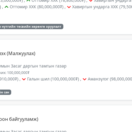
3,000,000₮) ,
Оттомир ХХК (78,800,000₮) ,
Хавиргын ундарга Х
) ,
Оттомир ХХК (80,000,000₮) ,
Хавиргын ундарга ХХК (79,500
 нутгийн төсвийн хөрөнгө оруулалт
лэх (Малжуулах)
умын Засаг даргын тамгын газар
их: 100,000,000₮
910,000₮) ,
Галын шил (100,000,000₮) ,
Аманзүлэг (98,000,000
н сан
оон байгууламж)
умын Засаг даргын тамгын газар