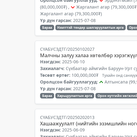
Оролцсон байгууллагууд:
Эрдэнэтмойл (7
(80,000,000₮) ,
Жаргалант агар (79,300,000₮
Жаргалант агар (79,300,000₮)
Үр дүн гарсан:
2025-07-08
Бараа
Нээлттэй тендер шалгаруулалтын арга
Орон
СҮАБУСЗДТГ/20250102027
Малчны залуу халаа хөтөлбөр хэрэгжүү
Нээгдсэн:
2025-06-10
Захиалагч:
Сүхбаатар аймгийн Баруун-Урт с
Төсөвт өртөг:
100,000,000₮
Тухайн онд санхүүж
Оролцсон байгууллагууд:
Алтынсапа (99,
Үр дүн гарсан:
2025-07-08
Бараа
Харьцуулалтын арга
Орон нутгийн хөгжлий
СҮАБУСЗДТГ/20250202013
Хашаажуулалт (нийтийн эзэмшлийн ног
Нээгдсэн:
2025-06-09
Захиалагч:
Сүхбаатар аймгийн Баруун-Урт с