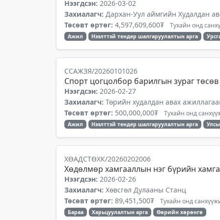
Нээгдсэн:
2026-03-02
Захиалагч:
Дархан-Уул аймгийн Худалдан ав
Төсөвт өртөг:
4,597,609,600₮
Тухайн онд санхү
Ажил
Нээлттэй тендер шалгаруулалтын арга
Урсг
ССАЖЗЯ/20260101026
Спорт цогцолбор барилгын зураг төсөв 
Нээгдсэн:
2026-02-27
Захиалагч:
Төрийн худалдан авах ажиллагаа
Төсөвт өртөг:
500,000,000₮
Тухайн онд санхүүж
Ажил
Нээлттэй тендер шалгаруулалтын арга
Улсы
ХӨАДСТӨХК/20260202006
Хөдөлмөр хамгааллын нэг бүрийн хамга
Нээгдсэн:
2026-02-26
Захиалагч:
Хөвсгөл Дулааны Станц
Төсөвт өртөг:
89,451,500₮
Тухайн онд санхүүжи
Бараа
Харьцуулалтын арга
Өөрийн хөрөнгө