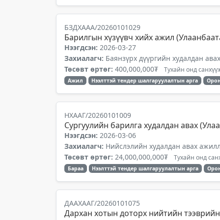
БЗДХААА/20260101029
Барилгын хүзүүвч хийх ажил (Улаанбаата
Нээгдсэн:
2026-03-27
Захиалагч:
Баянзүрх дүүргийн худалдан ава
Төсөвт өртөг:
400,000,000₮
Тухайн онд санхүүж
Ажил
Нээлттэй тендер шалгаруулалтын арга
Орон
НХААГ/20260101009
Сургуулийн барилга худалдан авах (Улаан
Нээгдсэн:
2026-03-06
Захиалагч:
Нийслэлийн худалдан авах ажил
Төсөвт өртөг:
24,000,000,000₮
Тухайн онд санх
Бараа
Нээлттэй тендер шалгаруулалтын арга
Орон
ДААХААГ/20260101075
Дархан хотын доторх нийтийн тээврийн 