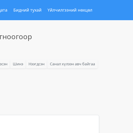
дата
Бидний тухай
Үйлчилгээний нөхцөл
огноогоор
зсэн
Шинэ
Нээгдсэн
Санал хүлээн авч байгаа