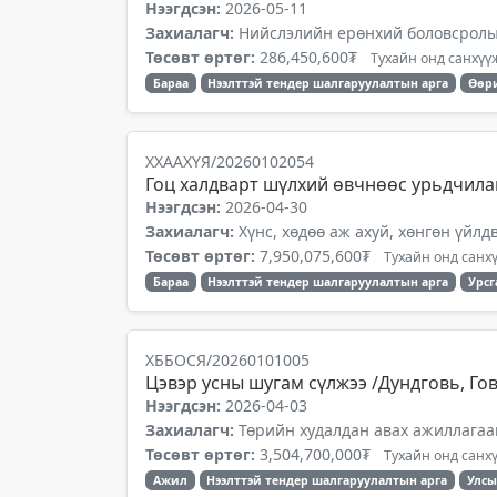
Нээгдсэн:
2026-05-11
Захиалагч:
Нийслэлийн ерөнхий боловсролын
Төсөвт өртөг:
286,450,600₮
Тухайн онд санхүүж
Бараа
Нээлттэй тендер шалгаруулалтын арга
Өөр
ХХААХҮЯ/20260102054
Гоц халдварт шүлхий өвчнөөс урьдчила
Нээгдсэн:
2026-04-30
Захиалагч:
Хүнс, хөдөө аж ахуй, хөнгөн үйл
Төсөвт өртөг:
7,950,075,600₮
Тухайн онд санхү
Бараа
Нээлттэй тендер шалгаруулалтын арга
Урсг
ХББОСЯ/20260101005
Цэвэр усны шугам сүлжээ /Дундговь, Гов
Нээгдсэн:
2026-04-03
Захиалагч:
Төрийн худалдан авах ажиллагаа
Төсөвт өртөг:
3,504,700,000₮
Тухайн онд санхү
Ажил
Нээлттэй тендер шалгаруулалтын арга
Улсы