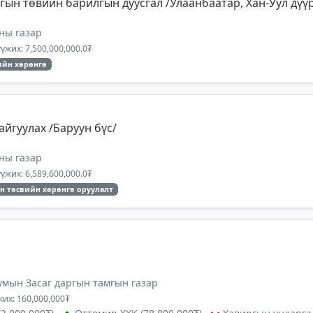
ын төвийн барилгын дуусгал /Улаанбаатар, Хан-Уул дүүр
ны газар
үжих: 7,500,000,000.0₮
йн хөрөнгө
айгуулах /Баруун бүс/
ны газар
үжих: 6,589,600,000.0₮
н төсвийн хөрөнгө оруулалт
умын Засаг даргын тамгын газар
их: 160,000,000₮