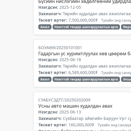
Бүсийн нислэгийн хөдөлгөөний удирдлаг
Нээгдсэн:
2025-12-05
Захиалагч:
Төрийн худалдан авах ажиллагаа
Төсөвт өртөг:
7,500,000,000₮
Тухайн онд санхү
Ажил
Нээлттэй тендер шалгаруулалтын арга
Өөри
БОУАӨЯ/20250101001
Гадаргын ус хуримтлуулах хөв цөөрөм б
Нээгдсэн:
2025-06-18
Захиалагч:
Төрийн худалдан авах ажиллагаа
Төсөвт өртөг:
6,589,600,000₮
Тухайн онд санхү
Ажил
Нээлттэй тендер шалгаруулалтын арга
Улсы
СҮАБУСЗДТГ/20250202009
Усны авто машин худалдан авах
Нээгдсэн:
2025-06-13
Захиалагч:
Сүхбаатар аймгийн Баруун-Урт с
Төсөвт өртөг:
160,000,000₮
Тухайн онд санхүүж