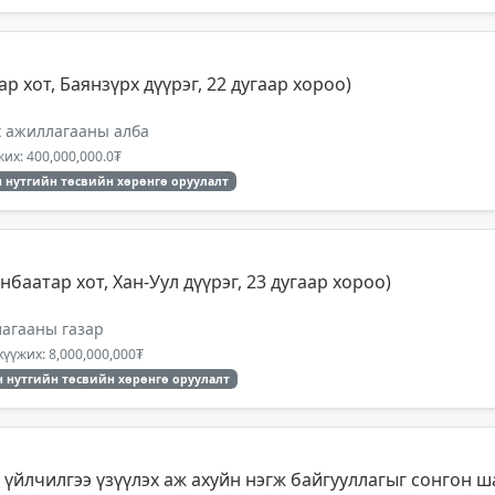
р хот, Баянзүрх дүүрэг, 22 дугаар хороо)
х ажиллагааны алба
их: 400,000,000.0₮
 нутгийн төсвийн хөрөнгө оруулалт
баатар хот, Хан-Уул дүүрэг, 23 дугаар хороо)
лагааны газар
үүжих: 8,000,000,000₮
 нутгийн төсвийн хөрөнгө оруулалт
үйлчилгээ үзүүлэх аж ахуйн нэгж байгууллагыг сонгон ш