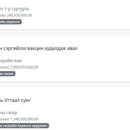
 1-р сургууль
их: 286,450,600.0₮
ийн хөрөнгө
н сэргийлэх вакцин худалдаж авах
двэрийн яам
үжих: 7,950,075,600.0₮
ал төсөв
ь-Угтаал сум/
ны газар
үжих: 1,340,500,000.0₮
н төсвийн хөрөнгө оруулалт