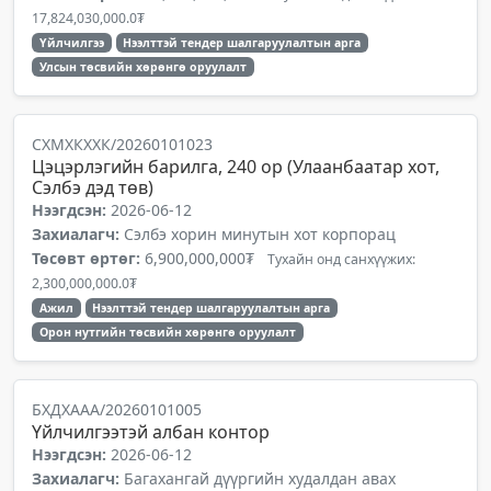
17,824,030,000.0₮
Үйлчилгээ
Нээлттэй тендер шалгаруулалтын арга
Улсын төсвийн хөрөнгө оруулалт
СХМХКХХК/20260101023
Цэцэрлэгийн барилга, 240 ор (Улаанбаатар хот,
Сэлбэ дэд төв)
Нээгдсэн:
2026-06-12
Захиалагч:
Сэлбэ хорин минутын хот корпорац
Төсөвт өртөг:
6,900,000,000₮
Тухайн онд санхүүжих:
2,300,000,000.0₮
Ажил
Нээлттэй тендер шалгаруулалтын арга
Орон нутгийн төсвийн хөрөнгө оруулалт
БХДХААА/20260101005
Үйлчилгээтэй албан контор
Нээгдсэн:
2026-06-12
Захиалагч:
Багахангай дүүргийн худалдан авах