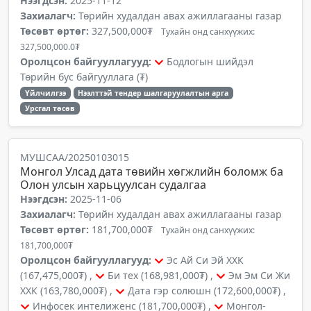
Нээгдсэн:
2025-11-12
Захиалагч:
Төрийн худалдан авах ажиллагааны газар
Төсөвт өртөг:
327,500,000₮
Тухайн онд санхүүжих:
327,500,000.0₮
Оролцсон байгууллагууд:
Бодлогын шийдэл
Төрийн бус байгууллага (₮)
Үйлчилгээ
Нээлттэй тендер шалгаруулалтын арга
Урсгал төсөв
МУШСАА/20250103015
Монгол Улсад дата төвийн хөгжлийн боломж ба
Олон улсын харьцуулсан судалгаа
Нээгдсэн:
2025-11-06
Захиалагч:
Төрийн худалдан авах ажиллагааны газар
Төсөвт өртөг:
181,700,000₮
Тухайн онд санхүүжих:
181,700,000₮
Оролцсон байгууллагууд:
Эс Ай Си Эй ХХК
(167,475,000₮) ,
Би тех (168,981,000₮) ,
Эм Эм Си Жи
ХХК (163,780,000₮) ,
Дата гэр солюшн (172,600,000₮) ,
Инфосек интелиженс (181,700,000₮) ,
Монгол-