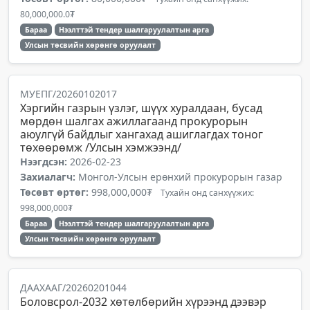
80,000,000.0₮
Бараа
Нээлттэй тендер шалгаруулалтын арга
Улсын төсвийн хөрөнгө оруулалт
МУЕПГ/20260102017
Хэргийн газрын үзлэг, шүүх хуралдаан, бусад
мөрдөн шалгах ажиллагаанд прокурорын
аюулгүй байдлыг хангахад ашиглагдах тоног
төхөөрөмж /Улсын хэмжээнд/
Нээгдсэн:
2026-02-23
Захиалагч:
Монгол-Улсын ерөнхий прокурорын газар
Төсөвт өртөг:
998,000,000₮
Тухайн онд санхүүжих:
998,000,000₮
Бараа
Нээлттэй тендер шалгаруулалтын арга
Улсын төсвийн хөрөнгө оруулалт
ДААХААГ/20260201044
Боловсрол-2032 хөтөлбөрийн хүрээнд дээвэр