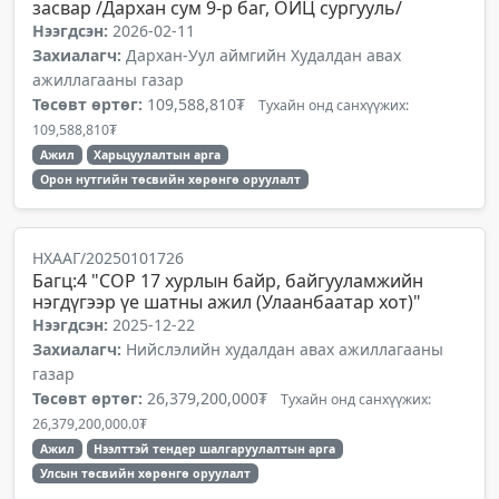
засвар /Дархан сум 9-р баг, ОИЦ сургууль/
Нээгдсэн:
2026-02-11
Захиалагч:
Дархан-Уул аймгийн Худалдан авах
ажиллагааны газар
Төсөвт өртөг:
109,588,810₮
Тухайн онд санхүүжих:
109,588,810₮
Ажил
Харьцуулалтын арга
Орон нутгийн төсвийн хөрөнгө оруулалт
НХААГ/20250101726
Багц:4 ᠌"СОР 17 хурлын байр, байгууламжийн
нэгдүгээр үе шатны ажил (Улаанбаатар хот)"
Нээгдсэн:
2025-12-22
Захиалагч:
Нийслэлийн худалдан авах ажиллагааны
газар
Төсөвт өртөг:
26,379,200,000₮
Тухайн онд санхүүжих:
26,379,200,000.0₮
Ажил
Нээлттэй тендер шалгаруулалтын арга
Улсын төсвийн хөрөнгө оруулалт