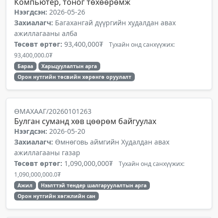
Компьютер, тоног төхөөрөмж
Нээгдсэн:
2026-05-26
Захиалагч:
Багахангай дүүргийн худалдан авах
ажиллагааны алба
Төсөвт өртөг:
93,400,000₮
Тухайн онд санхүүжих:
93,400,000.0₮
Бараа
Харьцуулалтын арга
Орон нутгийн төсвийн хөрөнгө оруулалт
ӨМАХААГ/20260101263
Булган суманд хөв цөөрөм байгуулах
Нээгдсэн:
2026-05-20
Захиалагч:
Өмнөговь аймгийн Худалдан авах
ажиллагааны газар
Төсөвт өртөг:
1,090,000,000₮
Тухайн онд санхүүжих:
1,090,000,000.0₮
Ажил
Нээлттэй тендер шалгаруулалтын арга
Орон нутгийн хөгжлийн сан