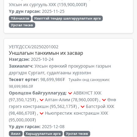
Улсын их сургууль ХХК (159,900,000₮)
Үр дүн гарсан:
2025-11-25
Үйлчилгээ
Нээлттэй тендер шалгаруулалтын арга
Урсгал төсөв
УЕПГДССХ/20250201002
Уншлагын танхимын их засвар
Нээгдсэн:
2025-10-24
Захиалагч:
Улсын ерөнхий прокурорын газрын
дэргэдэх Сургалт, судалгааны хүрээлэн
Төсөвт өртөг:
98,699,986₮
Тухайн онд санхүүжих:
98,699,986.0₮
Оролцсон байгууллагууд:
АВВКНСТ ХХК
(97,350,125₮) ,
Алтан-Алим (78,960,000₮) ,
Өнө
гэрэгэ констракшн (95,562,175₮) ,
Батстрой ХХК
(98,486,670₮) ,
Ньюпрестиж констракшн ХХК
(95,000,000₮)
Үр дүн гарсан:
2025-12-08
Ажил
Харьцуулалтын арга
Урсгал төсөв