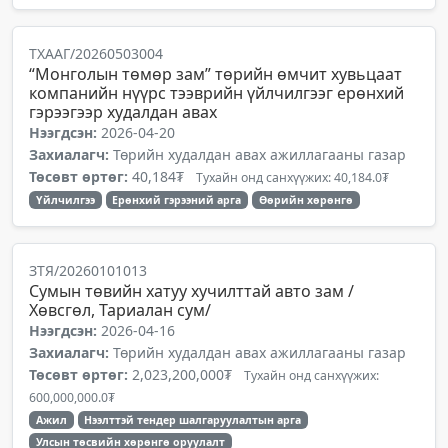
ТХААГ/20260503004
“Монголын төмөр зам” төрийн өмчит хувьцаат
компанийн нүүрс тээврийн үйлчилгээг ерөнхий
гэрээгээр худалдан авах
Нээгдсэн:
2026-04-20
Захиалагч:
Төрийн худалдан авах ажиллагааны газар
Төсөвт өртөг:
40,184₮
Тухайн онд санхүүжих: 40,184.0₮
Үйлчилгээ
Ерөнхий гэрээний арга
Өөрийн хөрөнгө
ЗТЯ/20260101013
Сумын төвийн хатуу хучилттай авто зам /
Хөвсгөл, Тариалан сум/
Нээгдсэн:
2026-04-16
Захиалагч:
Төрийн худалдан авах ажиллагааны газар
Төсөвт өртөг:
2,023,200,000₮
Тухайн онд санхүүжих:
600,000,000.0₮
Ажил
Нээлттэй тендер шалгаруулалтын арга
Улсын төсвийн хөрөнгө оруулалт