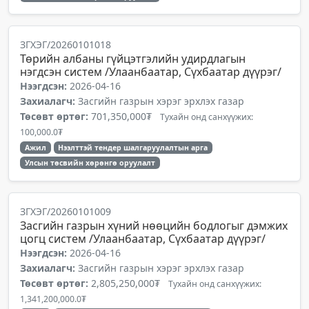
ЗГХЭГ/20260101018
Төрийн албаны гүйцэтгэлийн удирдлагын
нэгдсэн систем /Улаанбаатар, Сүхбаатар дүүрэг/
Нээгдсэн:
2026-04-16
Захиалагч:
Засгийн газрын хэрэг эрхлэх газар
Төсөвт өртөг:
701,350,000₮
Тухайн онд санхүүжих:
100,000.0₮
Ажил
Нээлттэй тендер шалгаруулалтын арга
Улсын төсвийн хөрөнгө оруулалт
ЗГХЭГ/20260101009
Засгийн газрын хүний нөөцийн бодлогыг дэмжих
цогц систем /Улаанбаатар, Сүхбаатар дүүрэг/
Нээгдсэн:
2026-04-16
Захиалагч:
Засгийн газрын хэрэг эрхлэх газар
Төсөвт өртөг:
2,805,250,000₮
Тухайн онд санхүүжих:
1,341,200,000.0₮