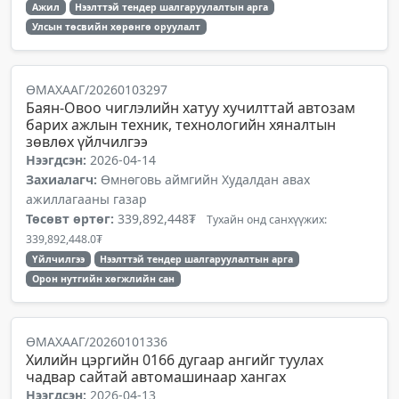
Ажил
Нээлттэй тендер шалгаруулалтын арга
Улсын төсвийн хөрөнгө оруулалт
ӨМАХААГ/20260103297
Баян-Овоо чиглэлийн хатуу хучилттай автозам
барих ажлын техник, технологийн хяналтын
зөвлөх үйлчилгээ
Нээгдсэн:
2026-04-14
Захиалагч:
Өмнөговь аймгийн Худалдан авах
ажиллагааны газар
Төсөвт өртөг:
339,892,448₮
Тухайн онд санхүүжих:
339,892,448.0₮
Үйлчилгээ
Нээлттэй тендер шалгаруулалтын арга
Орон нутгийн хөгжлийн сан
ӨМАХААГ/20260101336
Хилийн цэргийн 0166 дугаар ангийг туулах
чадвар сайтай автомашинаар хангах
Нээгдсэн:
2026-04-13