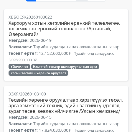
ХББОСЯ/20260103022
Хархорум хотын хөгжлийн ерөнхий төлөвлөгөө,
хэсэгчилсэн ерөнхий төлөвлөгөө /Архангай,
Өвөрхангай/
Нээгдсэн:
2026-06-19
Захиалагч:
Төрийн худалдан авах ажиллагааны газар
Төсөвт өртөг:
12,152,600,000₮
Тухайн онд санхүүжих:
3,098,900,000.0₮
Үйлчилгээ
Нээлттэй тендер шалгаруулалтын арга
Улсын төсвийн хөрөнгө оруулалт
ЭЗХЯ/20260103100
Төсвийн хөрөнгө оруулалтаар хэрэгжүүлэх төсөл,
арга хэмжээний техник, эдийн засгийн үндэслэл,
зураг төсөв, зөвлөх үйлчилгээ /Улсын хэмжээнд/
Нээгдсэн:
2026-06-15
Захиалагч:
Төрийн худалдан авах ажиллагааны газар
Төсөвт өртөг:
17,824,030,000₮
Тухайн онд санхүүжих: