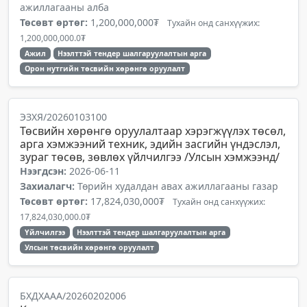
ажиллагааны алба
Төсөвт өртөг:
1,200,000,000₮
Тухайн онд санхүүжих:
1,200,000,000.0₮
Ажил
Нээлттэй тендер шалгаруулалтын арга
Орон нутгийн төсвийн хөрөнгө оруулалт
ЭЗХЯ/20260103100
Төсвийн хөрөнгө оруулалтаар хэрэгжүүлэх төсөл,
арга хэмжээний техник, эдийн засгийн үндэслэл,
зураг төсөв, зөвлөх үйлчилгээ /Улсын хэмжээнд/
Нээгдсэн:
2026-06-11
Захиалагч:
Төрийн худалдан авах ажиллагааны газар
Төсөвт өртөг:
17,824,030,000₮
Тухайн онд санхүүжих:
17,824,030,000.0₮
Үйлчилгээ
Нээлттэй тендер шалгаруулалтын арга
Улсын төсвийн хөрөнгө оруулалт
БХДХААА/20260202006