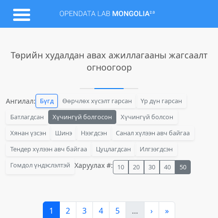
Төрийн худалдан авах ажиллагааны жагсаалт
огноогоор
Ангилал:
Бүгд
Өөрчлөх хүсэлт гарсан
Үр дүн гарсан
Батлагдсан
Хүчингүй болгосон
Хүчингүй болсон
Хянан үзсэн
Шинэ
Нээгдсэн
Санал хүлээн авч байгаа
Тендер хүлээн авч байгаа
Цуцлагдсан
Илгээгдсэн
Гомдол үндэслэлтэй
Харуулах #:
10
20
30
40
50
1
2
3
4
5
…
›
»