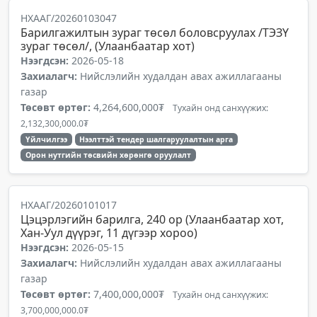
НХААГ/20260103047
Барилгажилтын зураг төсөл боловсруулах /ТЭЗҮ
зураг төсөл/, (Улаанбаатар хот)
Нээгдсэн:
2026-05-18
Захиалагч:
Нийслэлийн худалдан авах ажиллагааны
газар
Төсөвт өртөг:
4,264,600,000₮
Тухайн онд санхүүжих:
2,132,300,000.0₮
Үйлчилгээ
Нээлттэй тендер шалгаруулалтын арга
Орон нутгийн төсвийн хөрөнгө оруулалт
НХААГ/20260101017
Цэцэрлэгийн барилга, 240 ор (Улаанбаатар хот,
Хан-Уул дүүрэг, 11 дүгээр хороо)
Нээгдсэн:
2026-05-15
Захиалагч:
Нийслэлийн худалдан авах ажиллагааны
газар
Төсөвт өртөг:
7,400,000,000₮
Тухайн онд санхүүжих:
3,700,000,000.0₮