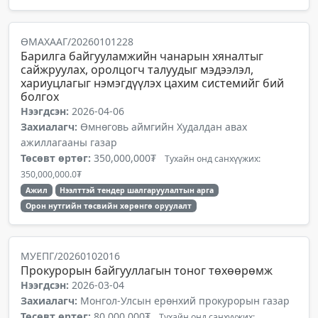
ӨМАХААГ/20260101228
Барилга байгууламжийн чанарын хяналтыг
сайжруулах, оролцогч талуудыг мэдээлэл,
хариуцлагыг нэмэгдүүлэх цахим системийг бий
болгох
Нээгдсэн:
2026-04-06
Захиалагч:
Өмнөговь аймгийн Худалдан авах
ажиллагааны газар
Төсөвт өртөг:
350,000,000₮
Тухайн онд санхүүжих:
350,000,000.0₮
Ажил
Нээлттэй тендер шалгаруулалтын арга
Орон нутгийн төсвийн хөрөнгө оруулалт
МУЕПГ/20260102016
Прокурорын байгууллагын тоног төхөөрөмж
Нээгдсэн:
2026-03-04
Захиалагч:
Монгол-Улсын ерөнхий прокурорын газар
Төсөвт өртөг:
80,000,000₮
Тухайн онд санхүүжих: