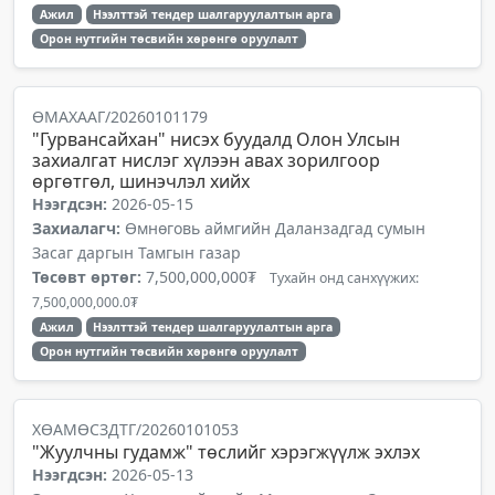
Ажил
Нээлттэй тендер шалгаруулалтын арга
Орон нутгийн төсвийн хөрөнгө оруулалт
ӨМАХААГ/20260101179
"Гурвансайхан" нисэх буудалд Олон Улсын
захиалгат нислэг хүлээн авах зорилгоор
өргөтгөл, шинэчлэл хийх
Нээгдсэн:
2026-05-15
Захиалагч:
Өмнөговь аймгийн Даланзадгад сумын
Засаг даргын Тамгын газар
Төсөвт өртөг:
7,500,000,000₮
Тухайн онд санхүүжих:
7,500,000,000.0₮
Ажил
Нээлттэй тендер шалгаруулалтын арга
Орон нутгийн төсвийн хөрөнгө оруулалт
ХӨАМӨСЗДТГ/20260101053
"Жуулчны гудамж" төслийг хэрэгжүүлж эхлэх
Нээгдсэн:
2026-05-13