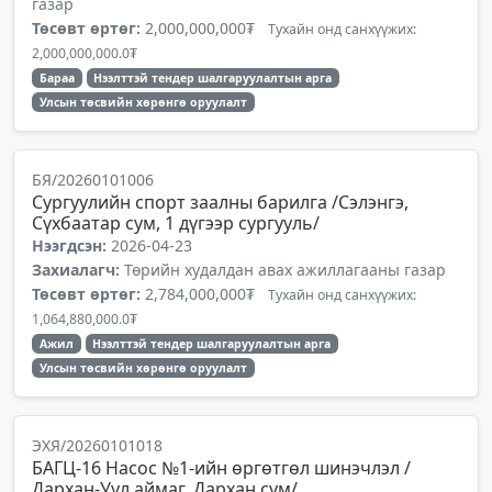
газар
Төсөвт өртөг:
2,000,000,000₮
Тухайн онд санхүүжих:
2,000,000,000.0₮
Бараа
Нээлттэй тендер шалгаруулалтын арга
Улсын төсвийн хөрөнгө оруулалт
БЯ/20260101006
Сургуулийн спорт заалны барилга /Сэлэнгэ,
Сүхбаатар сум, 1 дүгээр сургууль/
Нээгдсэн:
2026-04-23
Захиалагч:
Төрийн худалдан авах ажиллагааны газар
Төсөвт өртөг:
2,784,000,000₮
Тухайн онд санхүүжих:
1,064,880,000.0₮
Ажил
Нээлттэй тендер шалгаруулалтын арга
Улсын төсвийн хөрөнгө оруулалт
ЭХЯ/20260101018
БАГЦ-16 Насос №1-ийн өргөтгөл шинэчлэл /
Дархан-Уул аймаг, Дархан сум/