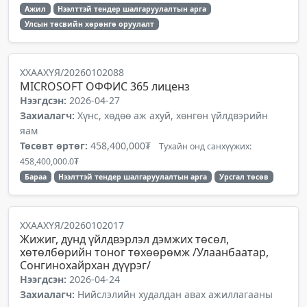
Ажил
Нээлттэй тендер шалгаруулалтын арга
Улсын төсвийн хөрөнгө оруулалт
ХХААХҮЯ/20260102088
MICROSOFT ОФФИС 365 лиценз
Нээгдсэн:
2026-04-27
Захиалагч:
Хүнс, хөдөө аж ахуй, хөнгөн үйлдвэрийн
яам
Төсөвт өртөг:
458,400,000₮
Тухайн онд санхүүжих:
458,400,000.0₮
Бараа
Нээлттэй тендер шалгаруулалтын арга
Урсгал төсөв
ХХААХҮЯ/20260102017
Жижиг, дунд үйлдвэрлэл дэмжих төсөл,
хөтөлбөрийн тоног төхөөрөмж /Улаанбаатар,
Сонгинохайрхан дүүрэг/
Нээгдсэн:
2026-04-24
Захиалагч:
Нийслэлийн худалдан авах ажиллагааны