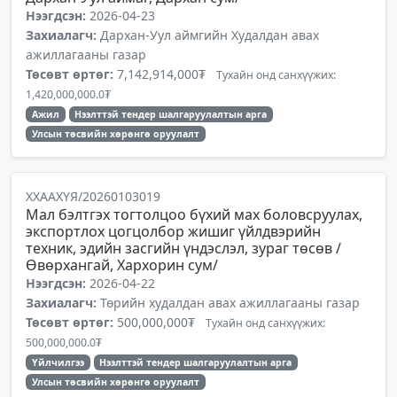
Нээгдсэн:
2026-04-23
Захиалагч:
Дархан-Уул аймгийн Худалдан авах
ажиллагааны газар
Төсөвт өртөг:
7,142,914,000₮
Тухайн онд санхүүжих:
1,420,000,000.0₮
Ажил
Нээлттэй тендер шалгаруулалтын арга
Улсын төсвийн хөрөнгө оруулалт
ХХААХҮЯ/20260103019
Мал бэлтгэх тогтолцоо бүхий мах боловсруулах,
экспортлох цогцолбор жишиг үйлдвэрийн
техник, эдийн засгийн үндэслэл, зураг төсөв /
Өвөрхангай, Хархорин сум/
Нээгдсэн:
2026-04-22
Захиалагч:
Төрийн худалдан авах ажиллагааны газар
Төсөвт өртөг:
500,000,000₮
Тухайн онд санхүүжих:
500,000,000.0₮
Үйлчилгээ
Нээлттэй тендер шалгаруулалтын арга
Улсын төсвийн хөрөнгө оруулалт