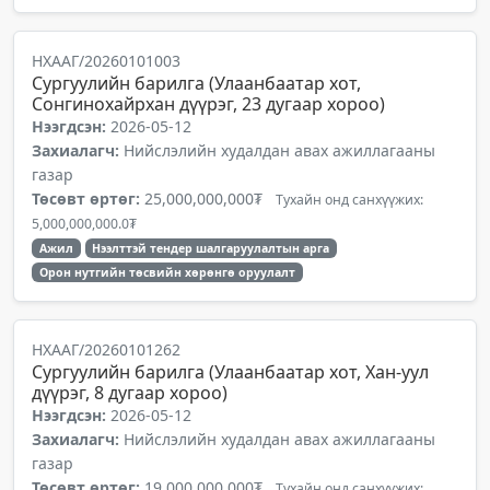
НХААГ/20260101003
Сургуулийн барилга (Улаанбаатар хот,
Сонгинохайрхан дүүрэг, 23 дугаар хороо)
Нээгдсэн:
2026-05-12
Захиалагч:
Нийслэлийн худалдан авах ажиллагааны
газар
Төсөвт өртөг:
25,000,000,000₮
Тухайн онд санхүүжих:
5,000,000,000.0₮
Ажил
Нээлттэй тендер шалгаруулалтын арга
Орон нутгийн төсвийн хөрөнгө оруулалт
НХААГ/20260101262
Сургуулийн барилга (Улаанбаатар хот, Хан-уул
дүүрэг, 8 дугаар хороо)
Нээгдсэн:
2026-05-12
Захиалагч:
Нийслэлийн худалдан авах ажиллагааны
газар
Төсөвт өртөг:
19,000,000,000₮
Тухайн онд санхүүжих: