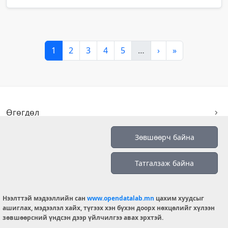
1
2
3
4
5
…
›
»
Өгөгдөл
Монгол хэлний тайлбар толь
Зөвшөөрч байна
Хуулийн этгээдийн улсын бүртгэл
Татгалзаж байна
Тусгай зөвшөөрөл
Төрийн худалдан авах ажиллагаа
Хөрөнгө орлогын мэдүүлэг
Нээлттэй мэдээллийн сан
www.opendatalab.mn
цахим хуудсыг
Орон нутгийн хөгжлийн сан
ашиглах, мэдээлэл хайх, түгээх хэн бүхэн доорх нөхцөлийг хүлээн
зөвшөөрсний үндсэн дээр үйлчилгээ авах эрхтэй.
Шилэн данс