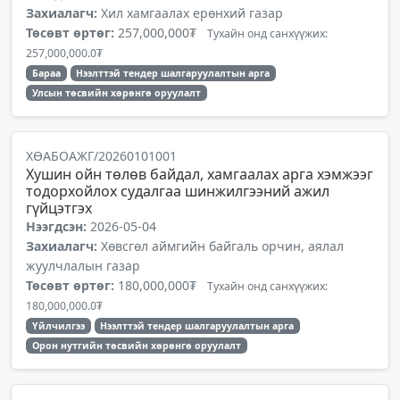
Захиалагч:
Хил хамгаалах ерөнхий газар
Төсөвт өртөг:
257,000,000₮
Тухайн онд санхүүжих:
257,000,000.0₮
Бараа
Нээлттэй тендер шалгаруулалтын арга
Улсын төсвийн хөрөнгө оруулалт
ХӨАБОАЖГ/20260101001
Хушин ойн төлөв байдал, хамгаалах арга хэмжээг
тодорхойлох судалгаа шинжилгээний ажил
гүйцэтгэх
Нээгдсэн:
2026-05-04
Захиалагч:
Хөвсгөл аймгийн байгаль орчин, аялал
жуулчлалын газар
Төсөвт өртөг:
180,000,000₮
Тухайн онд санхүүжих:
180,000,000.0₮
Үйлчилгээ
Нээлттэй тендер шалгаруулалтын арга
Орон нутгийн төсвийн хөрөнгө оруулалт