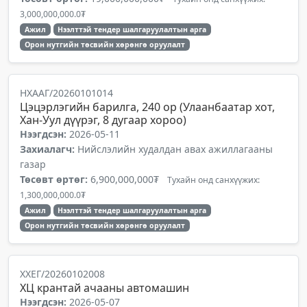
3,000,000,000.0₮
Ажил
Нээлттэй тендер шалгаруулалтын арга
Орон нутгийн төсвийн хөрөнгө оруулалт
НХААГ/20260101014
Цэцэрлэгийн барилга, 240 ор (Улаанбаатар хот,
Хан-Уул дүүрэг, 8 дугаар хороо)
Нээгдсэн:
2026-05-11
Захиалагч:
Нийслэлийн худалдан авах ажиллагааны
газар
Төсөвт өртөг:
6,900,000,000₮
Тухайн онд санхүүжих:
1,300,000,000.0₮
Ажил
Нээлттэй тендер шалгаруулалтын арга
Орон нутгийн төсвийн хөрөнгө оруулалт
ХХЕГ/20260102008
ХЦ крантай ачааны автомашин
Нээгдсэн:
2026-05-07