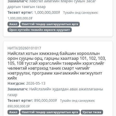
Захиалагч:
Хөвсгөл аймгийн Мөрөн сумын Засаг
даргын тамгын газар
Төсөвт өртөг:
1,000,000,000₮
Тухайн онд санхүүжих:
1,000,000,000.0₮
Ажил
Нээлттэй тендер шалгаруулалтын арга
Орон нутгийн төсвийн хөрөнгө оруулалт
НИТХ/20260101017
Нийслэл хотын хэмжээнд байшин хорооллын
орон сууцны орц, гарцны хаалтаар 101, 102, 103,
105, 108 тусгай хэрэгслийн тээврийн хэрэгслийг
чөлөөтэй нэвтрэхэд таних смарт чипийг
нэвтрүүлэх, программ хангамжийн хөгжүүлэлт
хийх
Нээгдсэн:
2026-05-13
Захиалагч:
Нийслэлийн худалдан авах ажиллагааны
газар
Төсөвт өртөг:
890,000,000₮
Тухайн онд санхүүжих:
890,000,000.0₮
Ажил
Нээлттэй тендер шалгаруулалтын арга
Урсгал төсөв