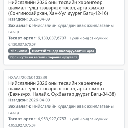
Нийслэлийн 2026 оны төсвийн хөрөнгөөр
шахмал түлш тээвэрлэх төсөл, арга хэмжээ
(Сонгинохайрхан, Хан-Уул дүүрэг Багц-12-16)
Нээгдсэн:
2026-04-09
Захиалагч:
Нийслэлийн худалдан авах ажиллагааны
газар
Төсөвт өртөг:
6,130,037,670₮
Тухайн онд санхүүжих:
6,130,037,670.0₮
Үйлчилгээ
Нээлттэй тендер шалгаруулалтын арга
Орон нутгийн төсвийн хөрөнгө оруулалт
НХААГ/20260103239
Нийслэлийн 2026 оны төсвийн хөрөнгөөр
шахмал түлш тээвэрлэх төсөл, арга хэмжээ
(Баянзүрх, Налайх, Сүхбаатар дүүрэг Багц-34-38)
Нээгдсэн:
2026-04-09
Захиалагч:
Нийслэлийн худалдан авах ажиллагааны
газар
Төсөвт өртөг:
4,953,927,075₮
Тухайн онд санхүүжих:
4,953,927,075.0₮