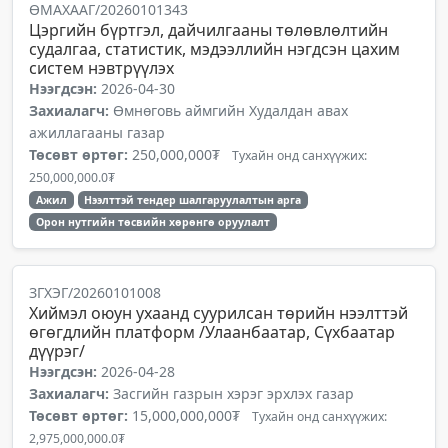
ӨМАХААГ/20260101343
Цэргийн бүртгэл, дайчилгааны төлөвлөлтийн
судалгаа, статистик, мэдээллийн нэгдсэн цахим
систем нэвтрүүлэх
Нээгдсэн:
2026-04-30
Захиалагч:
Өмнөговь аймгийн Худалдан авах
ажиллагааны газар
Төсөвт өртөг:
250,000,000₮
Тухайн онд санхүүжих:
250,000,000.0₮
Ажил
Нээлттэй тендер шалгаруулалтын арга
Орон нутгийн төсвийн хөрөнгө оруулалт
ЗГХЭГ/20260101008
Хиймэл оюун ухаанд суурилсан төрийн нээлттэй
өгөгдлийн платформ /Улаанбаатар, Сүхбаатар
дүүрэг/
Нээгдсэн:
2026-04-28
Захиалагч:
Засгийн газрын хэрэг эрхлэх газар
Төсөвт өртөг:
15,000,000,000₮
Тухайн онд санхүүжих:
2,975,000,000.0₮