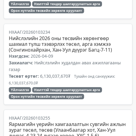
Үйлчилгээ
Нээлттэй тендер шалгаруулалтын арга
Орон нутгийн төсвийн хөрөнгө оруулалт
НХААГ/20260103234
Нийслэлийн 2026 оны төсвийн хөрөнгөөр
шахмал түлш тээвэрлэх төсөл, арга хэмжээ
(Сонгинохайрхан, Хан-Уул дүүрэг Багц-7-11)
Нээгдсэн:
2026-04-09
Захиалагч:
Нийслэлийн худалдан авах ажиллагааны
газар
Төсөвт өртөг:
6,130,037,670₮
Тухайн онд санхүүжих:
6,130,037,670.0₮
Үйлчилгээ
Нээлттэй тендер шалгаруулалтын арга
Орон нутгийн төсвийн хөрөнгө оруулалт
НХААГ/20260103255
Яармагийн үерийн хамгаалалтын сувгийн ажлын
зураг төсөл, төсөв (Улаанбаатар хот, Хан-Уул
дүүрэг, 4,23,24 дүгээр хороо, ҮХС-1,5,6)