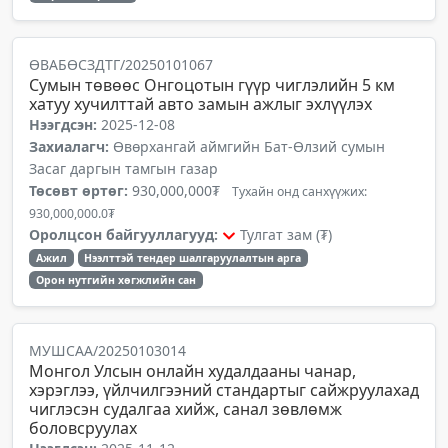
ӨВАБӨСЗДТГ/20250101067
Сумын төвөөс Онгоцотын гүүр чиглэлийн 5 км
хатуу хучилттай авто замын ажлыг эхлүүлэх
Нээгдсэн:
2025-12-08
Захиалагч:
Өвөрхангай аймгийн Бат-Өлзий сумын
Засаг даргын тамгын газар
Төсөвт өртөг:
930,000,000₮
Тухайн онд санхүүжих:
930,000,000.0₮
Оролцсон байгууллагууд:
Тулгат зам (₮)
Ажил
Нээлттэй тендер шалгаруулалтын арга
Орон нутгийн хөгжлийн сан
МУШСАА/20250103014
Монгол Улсын онлайн худалдааны чанар,
хэрэглээ, үйлчилгээний стандартыг сайжруулахад
чиглэсэн судалгаа хийж, санал зөвлөмж
боловсруулах