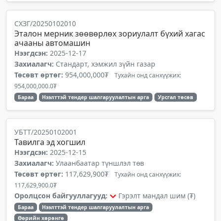
СХЗГ/20250102010
Эталон мерник зөөвөрлөх зориулалт бүхий хагас
ачааны автомашин
Нээгдсэн:
2025-12-17
Захиалагч:
Стандарт, хэмжил зүйн газар
Төсөвт өртөг:
954,000,000₮
Тухайн онд санхүүжих:
954,000,000.0₮
Бараа
Нээлттэй тендер шалгаруулалтын арга
Урсгал төсөв
УБТТ/20250102001
Тавилга эд хогшил
Нээгдсэн:
2025-12-15
Захиалагч:
Улаанбаатар түншлэл төв
Төсөвт өртөг:
117,629,900₮
Тухайн онд санхүүжих:
117,629,900.0₮
Оролцсон байгууллагууд:
Гэрэлт мандал шим (₮)
Бараа
Нээлттэй тендер шалгаруулалтын арга
Өөрийн хөрөнгө