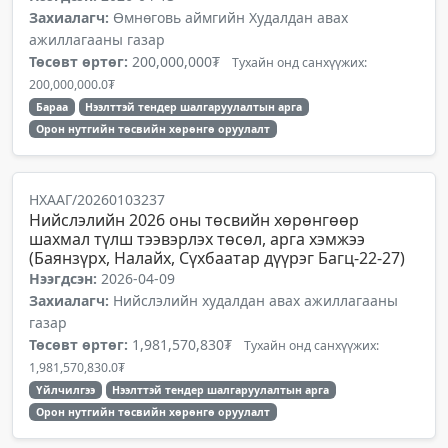
Захиалагч:
Өмнөговь аймгийн Худалдан авах
ажиллагааны газар
Төсөвт өртөг:
200,000,000₮
Тухайн онд санхүүжих:
200,000,000.0₮
Бараа
Нээлттэй тендер шалгаруулалтын арга
Орон нутгийн төсвийн хөрөнгө оруулалт
НХААГ/20260103237
Нийслэлийн 2026 оны төсвийн хөрөнгөөр
шахмал түлш тээвэрлэх төсөл, арга хэмжээ
(Баянзүрх, Налайх, Сүхбаатар дүүрэг Багц-22-27)
Нээгдсэн:
2026-04-09
Захиалагч:
Нийслэлийн худалдан авах ажиллагааны
газар
Төсөвт өртөг:
1,981,570,830₮
Тухайн онд санхүүжих:
1,981,570,830.0₮
Үйлчилгээ
Нээлттэй тендер шалгаруулалтын арга
Орон нутгийн төсвийн хөрөнгө оруулалт