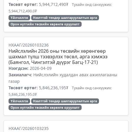
Төсөвт өртөг:
5,944,712,490₮
Тухайн онд санхүүжих:
5,944,712,490.0₮
Үйлчилгээ
Нээлттэй тендер шалгаруулалтын арга
Орон нутгийн төсвийн хөрөнгө оруулалт
НХААГ/20260103236
Нийслэлийн 2026 оны төсвийн хөрөнгөөр
шахмал түлш тээвэрлэх төсөл, арга хэмжээ
(Баянгол, Чингэлтэй дүүрэг Багц-17-21)
Нээгдсэн:
2026-04-09
Захиалагч:
Нийслэлийн худалдан авах ажиллагааны
газар
Төсөвт өртөг:
5,846,236,195₮
Тухайн онд санхүүжих:
5,846,236,195.0₮
Үйлчилгээ
Нээлттэй тендер шалгаруулалтын арга
Орон нутгийн төсвийн хөрөнгө оруулалт
НХААГ/20260103235