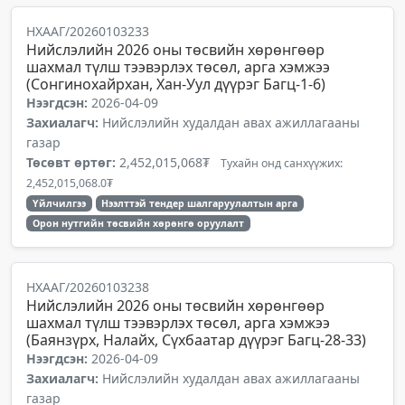
НХААГ/20260103233
Нийслэлийн 2026 оны төсвийн хөрөнгөөр
шахмал түлш тээвэрлэх төсөл, арга хэмжээ
(Сонгинохайрхан, Хан-Уул дүүрэг Багц-1-6)
Нээгдсэн:
2026-04-09
Захиалагч:
Нийслэлийн худалдан авах ажиллагааны
газар
Төсөвт өртөг:
2,452,015,068₮
Тухайн онд санхүүжих:
2,452,015,068.0₮
Үйлчилгээ
Нээлттэй тендер шалгаруулалтын арга
Орон нутгийн төсвийн хөрөнгө оруулалт
НХААГ/20260103238
Нийслэлийн 2026 оны төсвийн хөрөнгөөр
шахмал түлш тээвэрлэх төсөл, арга хэмжээ
(Баянзүрх, Налайх, Сүхбаатар дүүрэг Багц-28-33)
Нээгдсэн:
2026-04-09
Захиалагч:
Нийслэлийн худалдан авах ажиллагааны
газар