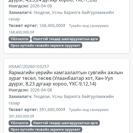
Нээгдсэн:
2026-04-08
Захиалагч:
Геодези, Усны барилга байгууламжийн
газар
Төсөвт өртөг:
168,400,000₮
Тухайн онд санхүүжих:
168,400,000.0₮
Үйлчилгээ
Нээлттэй тендер шалгаруулалтын арга
Орон нутгийн төсвийн хөрөнгө оруулалт
НХААГ/20260103257
Яармагийн үерийн хамгаалалтын сувгийн ажлын
зураг төсөл, төсөв (Улаанбаатар хот, Хан-Уул
дүүрэг, 8,23 дугаар хороо, ҮХС-9,12,14)
Нээгдсэн:
2026-04-08
Захиалагч:
Геодези, Усны барилга байгууламжийн
газар
Төсөвт өртөг:
391,600,000₮
Тухайн онд санхүүжих:
391,600,000.0₮
Үйлчилгээ
Нээлттэй тендер шалгаруулалтын арга
Орон нутгийн төсвийн хөрөнгө оруулалт