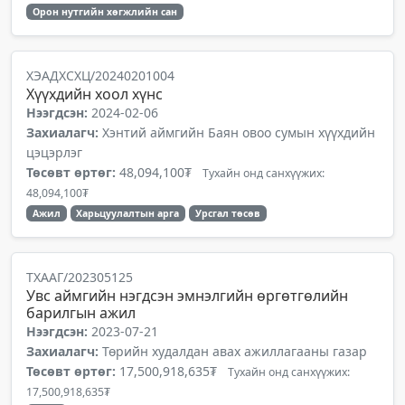
Орон нутгийн хөгжлийн сан
ХЭАДХСХЦ/20240201004
Хүүхдийн хоол хүнс
Нээгдсэн:
2024-02-06
Захиалагч:
Хэнтий аймгийн Баян овоо сумын хүүхдийн
цэцэрлэг
Төсөвт өртөг:
48,094,100₮
Тухайн онд санхүүжих:
48,094,100₮
Ажил
Харьцуулалтын арга
Урсгал төсөв
ТХААГ/202305125
Увс аймгийн нэгдсэн эмнэлгийн өргөтгөлийн
барилгын ажил
Нээгдсэн:
2023-07-21
Захиалагч:
Төрийн худалдан авах ажиллагааны газар
Төсөвт өртөг:
17,500,918,635₮
Тухайн онд санхүүжих:
17,500,918,635₮