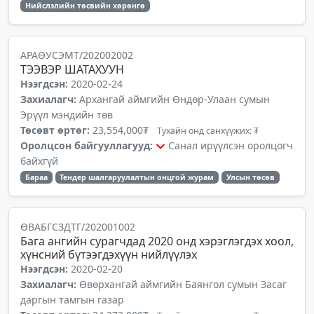
Нийслэлийн төсвийн хөрөнгө
АРАӨУСЭМТ/202002002
ТЭЭВЭР ШАТАХУУН
Нээгдсэн:
2020-02-24
Захиалагч:
Архангай аймгийн Өндөр-Улаан сумын
Эрүүл мэндийн төв
Төсөвт өртөг:
23,554,000₮
Тухайн онд санхүүжих: ₮
Оролцсон байгууллагууд:
Санал ирүүлсэн оролцогч
байхгүй
Бараа
Тендер шалгаруулалтын онцгой журам
Улсын төсөв
ӨВАБГСЗДТГ/202001002
Бага ангийн сурагчдад 2020 онд хэрэглэгдэх хоол,
хүнсний бүтээгдэхүүн нийлүүлэх
Нээгдсэн:
2020-02-20
Захиалагч:
Өвөрхангай аймгийн Баянгол сумын Засаг
даргын тамгын газар