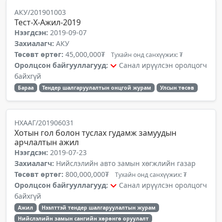
АКУ/201901003
Тест-Х-Ажил-2019
Нээгдсэн:
2019-09-07
Захиалагч:
АКУ
Төсөвт өртөг:
45,000,000₮
Тухайн онд санхүүжих: ₮
Оролцсон байгууллагууд:
Санал ирүүлсэн оролцогч
байхгүй
Бараа
Тендер шалгаруулалтын онцгой журам
Улсын төсөв
НХААГ/201906031
Хотын гол болон туслах гудамж замуудын
арчлалтын ажил
Нээгдсэн:
2019-07-23
Захиалагч:
Нийслэлийн авто замын хөгжлийн газар
Төсөвт өртөг:
800,000,000₮
Тухайн онд санхүүжих: ₮
Оролцсон байгууллагууд:
Санал ирүүлсэн оролцогч
байхгүй
Ажил
Нээлттэй тендер шалгаруулалтын журам
Нийслэлийн замын сангийн хөрөнгө оруулалт