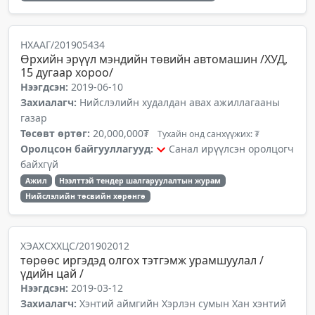
НХААГ/201905434
Өрхийн эрүүл мэндийн төвийн автомашин /ХУД,
15 дугаар хороо/
Нээгдсэн:
2019-06-10
Захиалагч:
Нийслэлийн худалдан авах ажиллагааны
газар
Төсөвт өртөг:
20,000,000₮
Тухайн онд санхүүжих: ₮
Оролцсон байгууллагууд:
Санал ирүүлсэн оролцогч
байхгүй
Ажил
Нээлттэй тендер шалгаруулалтын журам
Нийслэлийн төсвийн хөрөнгө
ХЭАХСХХЦС/201902012
төрөөс иргэдэд олгох тэтгэмж урамшуулал /
үдийн цай /
Нээгдсэн:
2019-03-12
Захиалагч:
Хэнтий аймгийн Хэрлэн сумын Хан хэнтий