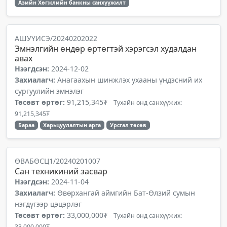
Азийн Хөгжлийн банкны санхүүжилт
АШУҮИСЭ/20240202022
Эмнэлгийн өндөр өртөгтэй хэрэгсэл худалдан
авах
Нээгдсэн:
2024-12-02
Захиалагч:
Анагаахын шинжлэх ухааны үндэсний их
сургуулийн эмнэлэг
Төсөвт өртөг:
91,215,345₮
Тухайн онд санхүүжих:
91,215,345₮
Бараа
Харьцуулалтын арга
Урсгал төсөв
ӨВАБӨСЦ1/20240201007
Сан техникиний засвар
Нээгдсэн:
2024-11-04
Захиалагч:
Өвөрхангай аймгийн Бат-Өлзий сумын
нэгдүгээр цэцэрлэг
Төсөвт өртөг:
33,000,000₮
Тухайн онд санхүүжих:
33,000,000₮