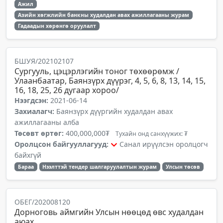
Ажил
Азийн хөгжлийн банкны худалдан авах ажиллагааны журам
Гадаадын хөрөнгө оруулалт
БШУЯ/202102107
Сургууль, цэцэрлэгийн тоног төхөөрөмж /
Улаанбаатар, Баянзүрх дүүрэг, 4, 5, 6, 8, 13, 14, 15,
16, 18, 25, 26 дугаар хороо/
Нээгдсэн:
2021-06-14
Захиалагч:
Баянзүрх дүүргийн худалдан авах
ажиллагааны алба
Төсөвт өртөг:
400,000,000₮
Тухайн онд санхүүжих: ₮
Оролцсон байгууллагууд:
Санал ирүүлсэн оролцогч
байхгүй
Бараа
Нээлттэй тендер шалгаруулалтын журам
Улсын төсөв
ОБЕГ/202008120
Дорноговь аймгийн Улсын нөөцөд өвс худалдан
аюах