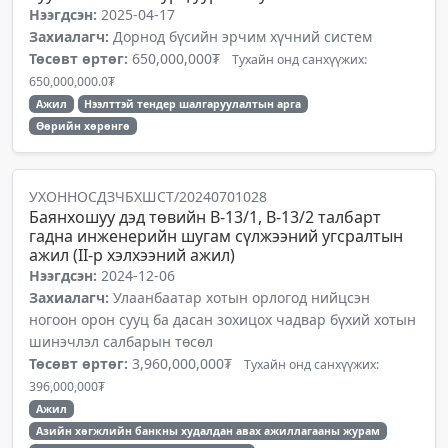
Нээгдсэн:
2025-04-17
Захиалагч:
Дорнод бүсийн эрчим хүчний систем
Төсөвт өртөг:
650,000,000₮
Тухайн онд санхүүжих:
650,000,000.0₮
Ажил
Нээлттэй тендер шалгаруулалтын арга
Өөрийн хөрөнгө
УХОННОСДЗЧБХШСТ/20240701028
Баянхошуу дэд төвийн B-13/1, В-13/2 талбарт
гадна инженерийн шугам сүлжээний угсралтын
ажил (II-р хэлхээний ажил)
Нээгдсэн:
2024-12-06
Захиалагч:
Улаанбаатар хотын орлогод нийцсэн
ногоон орон сууц ба дасан зохицох чадвар бүхий хотын
шинэчлэл салбарын төсөл
Төсөвт өртөг:
3,960,000,000₮
Тухайн онд санхүүжих:
396,000,000₮
Ажил
Азийн хөгжлийн банкны худалдан авах ажиллагааны журам