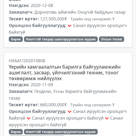
Нээгдсэн:
2020-12-08
Захиалагч:
Дорноговь аймгийн Онцгой байдлын газар
Төсөвт өртөг:
127,500,000₮
Тухайн онд санхүүжих: ₮
Оролцсон байгууллагууд:
Санал ирүүлсэн оролцогч
байхгүй
Бараа
Нээлттэй тендер шалгаруулалтын журам
Улсын төсөв
НХААГ/202010808
Үерийн хамгаалалтын барилга байгууламжийн
ашиглалт, засвар, үйлчилгээний техник, тоног
төхөөрөмж нийлүүлэх
Нээгдсэн:
2020-11-09
Захиалагч:
Геодези, Усны барилга байгууламжийн
газар
Төсөвт өртөг:
660,000,000₮
Тухайн онд санхүүжих: ₮
Оролцсон байгууллагууд:
Санал ирүүлсэн оролцогч
байхгүй
Санал ирүүлсэн оролцогч байхгүй
Санал
ирүүлсэн оролцогч байхгүй
Бараа
Нээлттэй тендер шалгаруулалтын журам