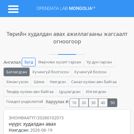
Төрийн худалдан авах ажиллагааны жагсаалт
огноогоор
Ангилал:
Бүгд
Өөрчлөх хүсэлт гарсан
Үр дүн гарсан
Батлагдсан
Хүчингүй болгосон
Хүчингүй болсон
Хянан үзсэн
Шинэ
Нээгдсэн
Санал хүлээн авч байгаа
Тендер хүлээн авч байгаа
Цуцлагдсан
Илгээгдсэн
Гомдол үндэслэлтэй
Харуулах #:
10
20
30
40
50
ЭНОНӨААТҮГ/20260102015
нүүрс худалдан авах
Нээгдсэн:
2026-06-19