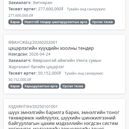
Захиалагч:
Эмтнаран
Төсөвт өртөг:
277,600,000₮
Тухайн онд санхүүжих:
277,600,000.0₮
Бараа
Нээлттэй тендер шалгаруулалтын арга
Урсгал төсөв
ӨВАУСЖБЦ/20260202001
цэцэрлэгийн хүүхдийн хоолны тендер
Нээгдсэн:
2026-04-24
Захиалагч:
Өвөрхангай аймгийн Уянга сумын
Жаргалант багийн цэцэрлэг
Төсөвт өртөг:
50,152,000₮
Тухайн онд санхүүжих:
50,152,000.0₮
Бараа
Харьцуулалтын арга
Урсгал төсөв
ХЗДХЯНТХН/20250101001
шүүх эмнэлгийн барилга барих, эмнэлгийн тоног
төхөөрөмж нийлүүлэх, шүүхийн шинжилгээний
байгууллагын цахим мэдээллийн нэгдсэн систем
хөгжүүлэх, мэдээллийн технологийн тоног