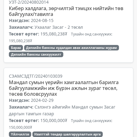
УЗТ-2/20240802014
Кибер халдлага, зөрчилтэй тэмцэх нийтийн төв
байгуулах/тавилга
Нээгдсэн:
2024-08-15
Захиалагч:
Ухаалаг Засаг - 2 төсөл
Төсөвт өртөг:
195,080,238₮
Тухайн онд санхүүжих:
195,080,238₮
Бараа
Дэлхийн банкны худалдан авах ажиллагааны журам
Дэлхийн банкны санхүүжилт
СЭАМСЗДТГ/20240103039
Мандал сумын үерийн хамгаалалтын барилга
байгууламжийн иж бүрэн ажлын зураг төсөл,
төсөв боловсруулах
Нээгдсэн:
2024-02-29
Захиалагч:
Сэлэнгэ аймгийн Мандал сумын Засаг
даргын тамгын газар
Төсөвт өртөг:
150,000,000₮
Тухайн онд санхүүжих:
150,000,000₮
Үйлчилгээ
Нээлттэй тендер шалгаруулалтын арга