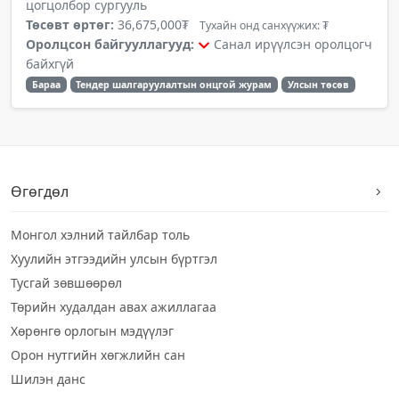
цогцолбор сургууль
Төсөвт өртөг:
36,675,000₮
Тухайн онд санхүүжих: ₮
Оролцсон байгууллагууд:
Санал ирүүлсэн оролцогч
байхгүй
Бараа
Тендер шалгаруулалтын онцгой журам
Улсын төсөв
Өгөгдөл
Монгол хэлний тайлбар толь
Хуулийн этгээдийн улсын бүртгэл
Тусгай зөвшөөрөл
Төрийн худалдан авах ажиллагаа
Хөрөнгө орлогын мэдүүлэг
Орон нутгийн хөгжлийн сан
Шилэн данс