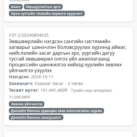
Ажил
Харьцуулалтын арга
Орон нутгийн төсвийн хөрөнгө оруулалт
УЗТ-2/20240804035
Зөвшөөрлийн нэгдсэн сангийн системийн
загварыг шинэчлэн боловсруулах хүрээнд аймаг,
нийслэлийн засаг даргын эрх, үүргийн дагуу
тусгай зөвшөөрөл олгох үйл ажиллагаанд
процессийн шинжилгээ хийхэд хуулийн зөвлөх
үйлчилгээ үзүүлэх
Нээгдсэн:
2024-10-11
Захиалагч:
Ухаалаг Засаг - 2 төсөл
Төсөвт өртөг:
101,441,400₮
Тухайн онд санхүүжих:
71,008,980₮
Зөвлөх үйлчилгээ
Дэлхийн банкны худалдан авах ажиллагааны журам
Дэлхийн банкны санхүүжилт