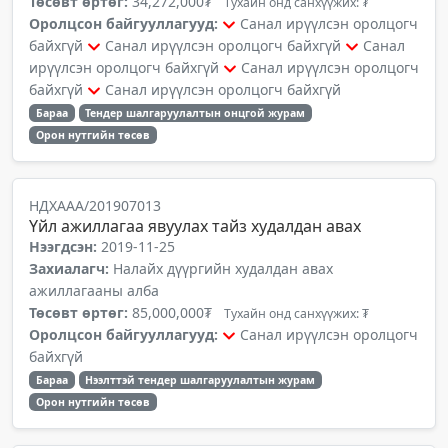
Төсөвт өртөг:
34,272,000₮
Тухайн онд санхүүжих: ₮
Оролцсон байгууллагууд:
Санал ирүүлсэн оролцогч
байхгүй
Санал ирүүлсэн оролцогч байхгүй
Санал
ирүүлсэн оролцогч байхгүй
Санал ирүүлсэн оролцогч
байхгүй
Санал ирүүлсэн оролцогч байхгүй
Бараа
Тендер шалгаруулалтын онцгой журам
Орон нутгийн төсөв
НДХААА/201907013
Үйл ажиллагаа явуулах тайз худалдан авах
Нээгдсэн:
2019-11-25
Захиалагч:
Налайх дүүргийн худалдан авах
ажиллагааны алба
Төсөвт өртөг:
85,000,000₮
Тухайн онд санхүүжих: ₮
Оролцсон байгууллагууд:
Санал ирүүлсэн оролцогч
байхгүй
Бараа
Нээлттэй тендер шалгаруулалтын журам
Орон нутгийн төсөв