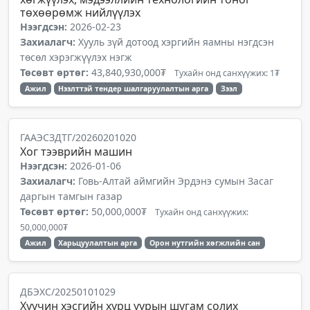
төхөөрөмж нийлүүлэх
Нээгдсэн:
2026-02-23
Захиалагч:
Хууль зүй дотоод хэргийн яамны нэгдсэн
төсөл хэрэгжүүлэх нэгж
Төсөвт өртөг:
43,840,930,000₮
Тухайн онд санхүүжих: 1₮
Ажил
Нээлттэй тендер шалгаруулалтын арга
Зээл
ГААЭСЗДТГ/20260201020
Хог тээврийн машин
Нээгдсэн:
2026-01-06
Захиалагч:
Говь-Алтай аймгийн Эрдэнэ сумын Засаг
даргын тамгын газар
Төсөвт өртөг:
50,000,000₮
Тухайн онд санхүүжих:
50,000,000₮
Ажил
Харьцуулалтын арга
Орон нутгийн хөгжлийн сан
ДБЭХС/20250101029
Хуучин хэсгийн хурц уурын шугам солих