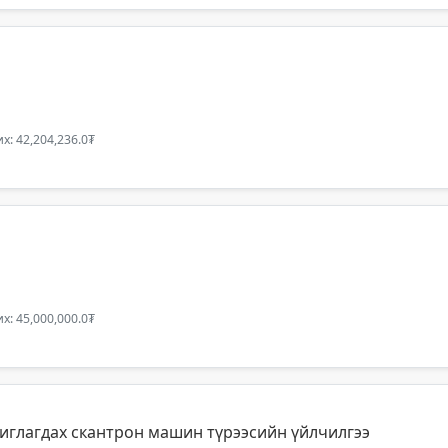
х: 42,204,236.0₮
х: 45,000,000.0₮
иглагдах скантрон машин түрээсийн үйлчилгээ