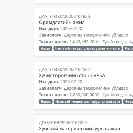
ДААТҮТӨХК/20260101836
Өрөмдлөгийн ажил
Нээгдсэн:
2026-07-20
Захиалагч:
Дарханы төмөрлөгийн үйлдвэр
Төсөвт өртөг:
1,672,994,700₮
Тухайн онд санхү
Ажил
Нээлттэй тендер шалгаруулалтын арга
Өөри
ДААТҮТӨХК/20260102502
Хүчилтөрөгчийн станц VPSA
Нээгдсэн:
2026-07-20
Захиалагч:
Дарханы төмөрлөгийн үйлдвэр
Төсөвт өртөг:
2,850,000,000₮
Тухайн онд санхү
Бараа
Нээлттэй тендер шалгаруулалтын арга
Өөр
ДГАЗҮСНЭ/20260102004
Хүнсний материал нийлүүлэх ажил