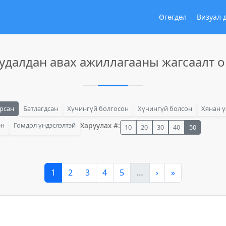
Өгөгдөл
Визуал 
удалдан авах ажиллагааны жагсаалт 
арсан
Батлагдсан
Хүчингүй болгосон
Хүчингүй болсон
Хянан ү
эн
Гомдол үндэслэлтэй
Харуулах #:
10
20
30
40
50
1
2
3
4
5
…
›
»