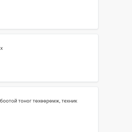
ах
лбоотой тоног төхөөрөмж, техник