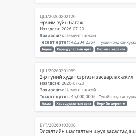
ЦШ/20260202120
Эрчим зүйн багаж
Нээгдсэн:
2026-07-20
Захиалагч:
Цемент шохой
Төсөвт өртөг:
42,204,236₮
Тухайн онд санхүүжи
Бараа
Харьцуулалтын арга
Өөрийн хөрөнгө
ЦШ/20260201039
2-р гүний худаг сэргээн засварлах ажил
Нээгдсэн:
2026-07-20
Захиалагч:
Цемент шохой
Төсөвт өртөг:
45,000,000₮
Тухайн онд санхүүжи
Ажил
Харьцуулалтын арга
Өөрийн хөрөнгө
БҮТ/20260103008
Элсэлтийн шалгалтын шууд засалтад аш