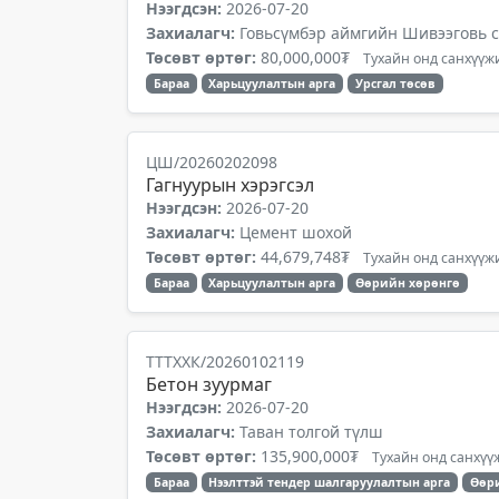
Нээгдсэн:
2026-07-20
Захиалагч:
Говьсүмбэр аймгийн Шивээговь 
Төсөвт өртөг:
80,000,000₮
Тухайн онд санхүүжи
Бараа
Харьцуулалтын арга
Урсгал төсөв
ЦШ/20260202098
Гагнуурын хэрэгсэл
Нээгдсэн:
2026-07-20
Захиалагч:
Цемент шохой
Төсөвт өртөг:
44,679,748₮
Тухайн онд санхүүжи
Бараа
Харьцуулалтын арга
Өөрийн хөрөнгө
ТТТХХК/20260102119
Бетон зуурмаг
Нээгдсэн:
2026-07-20
Захиалагч:
Таван толгой түлш
Төсөвт өртөг:
135,900,000₮
Тухайн онд санхүүж
Бараа
Нээлттэй тендер шалгаруулалтын арга
Өөр