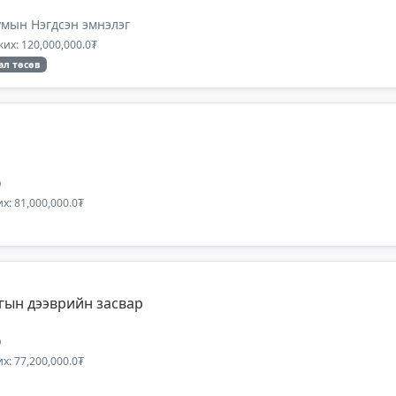
мын Нэгдсэн эмнэлэг
их: 120,000,000.0₮
ал төсөв
р
х: 81,000,000.0₮
гын дээврийн засвар
р
х: 77,200,000.0₮