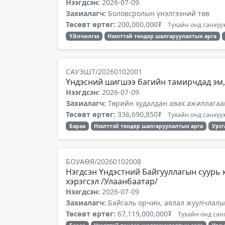
Нээгдсэн:
2026-07-09
Захиалагч:
Боловсролын үнэлгээний төв
Төсөвт өртөг:
200,000,000₮
Тухайн онд санхүүж
Үйлчилгээ
Нээлттэй тендер шалгаруулалтын арга
САУЭШТ/20260102001
Үндэсний шигшээ багийн тамирчдад эм,
Нээгдсэн:
2026-07-09
Захиалагч:
Төрийн худалдан авах ажиллагаа
Төсөвт өртөг:
336,690,850₮
Тухайн онд санхүүж
Бараа
Нээлттэй тендер шалгаруулалтын арга
Урсг
БОУАӨЯ/20260102008
Нэгдсэн Үндэстний Байгууллагын суурь 
хэрэгсэл /Улаанбаатар/
Нээгдсэн:
2026-07-09
Захиалагч:
Байгаль орчин, аялал жуулчлал
Төсөвт өртөг:
67,119,000,000₮
Тухайн онд санх