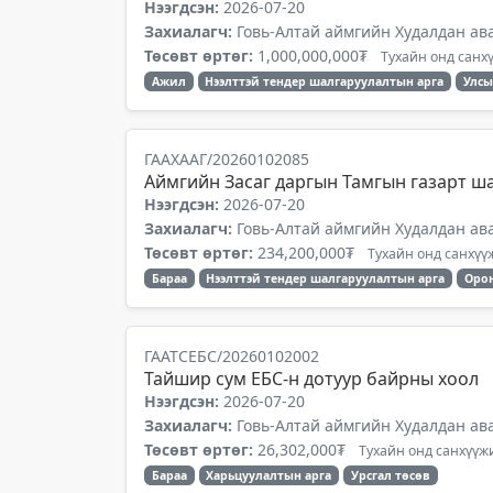
Нээгдсэн:
2026-07-20
Захиалагч:
Говь-Алтай аймгийн Худалдан ав
Төсөвт өртөг:
1,000,000,000₮
Тухайн онд санхү
Ажил
Нээлттэй тендер шалгаруулалтын арга
Улсы
ГААХААГ/20260102085
Аймгийн Засаг даргын Тамгын газарт ш
Нээгдсэн:
2026-07-20
Захиалагч:
Говь-Алтай аймгийн Худалдан ав
Төсөвт өртөг:
234,200,000₮
Тухайн онд санхүүж
Бараа
Нээлттэй тендер шалгаруулалтын арга
Орон
ГААТСЕБС/20260102002
Тайшир сум ЕБС-н дотуур байрны хоол
Нээгдсэн:
2026-07-20
Захиалагч:
Говь-Алтай аймгийн Худалдан ав
Төсөвт өртөг:
26,302,000₮
Тухайн онд санхүүжи
Бараа
Харьцуулалтын арга
Урсгал төсөв