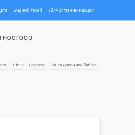
дата
Бидний тухай
Үйлчилгээний нөхцөл
огноогоор
зсэн
Шинэ
Нээгдсэн
Санал хүлээн авч байгаа