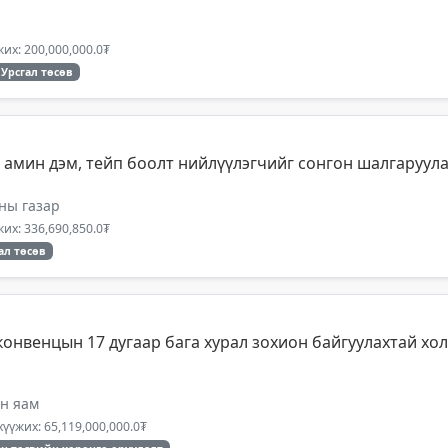
их: 200,000,000.0₮
Урсгал төсөв
 амин дэм, тейп боолт нийлүүлэгчийг сонгон шалгаруул
ны газар
их: 336,690,850.0₮
ал төсөв
конвенцын 17 дугаар бага хурал зохион байгуулахтай хо
ын яам
үүжих: 65,119,000,000.0₮