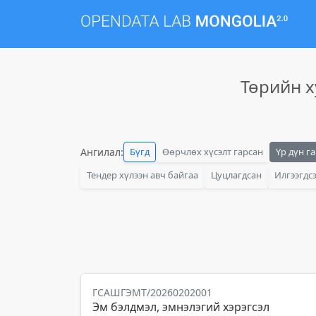
Төрийн х
Ангилал:
Бүгд
Өөрчлөх хүсэлт гарсан
Үр дүн г
Тендер хүлээн авч байгаа
Цуцлагдсан
Илгээгдс
ГСАШГЭМТ/20260202001
Эм бэлдмэл, эмнэлэгий хэрэгсэл