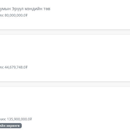
сумын Эрүүл мэндийн төв
х: 80,000,000.0₮
х: 44,679,748.0₮
их: 135,900,000.0₮
ийн хөрөнгө