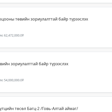
оцооны төвийн зориулалттай байр түрээслэх
х: 62,472,000.0₮
вийн зориулалттай байр түрээслэх
х: 54,000,000.0₮
үтцийн төсөл Багц-2 /Говь-Алтай аймаг/