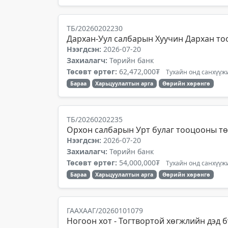
ТБ/20260202230
Дархан-Уул салбарын Хуучин Дархан то
Нээгдсэн:
2026-07-20
Захиалагч:
Төрийн банк
Төсөвт өртөг:
62,472,000₮
Тухайн онд санхүүжи
Бараа
Харьцуулалтын арга
Өөрийн хөрөнгө
ТБ/20260202235
Орхон салбарын Урт булаг тооцооны тө
Нээгдсэн:
2026-07-20
Захиалагч:
Төрийн банк
Төсөвт өртөг:
54,000,000₮
Тухайн онд санхүүжи
Бараа
Харьцуулалтын арга
Өөрийн хөрөнгө
ГААХААГ/20260101079
Ногоон хот - Тогтвортой хөгжлийн дэд б