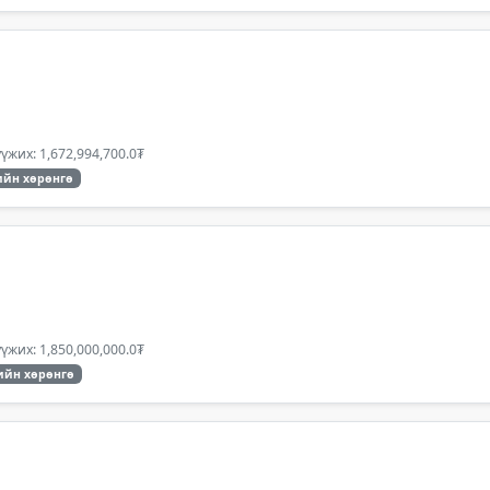
үжих: 1,672,994,700.0₮
йн хөрөнгө
үжих: 1,850,000,000.0₮
ийн хөрөнгө