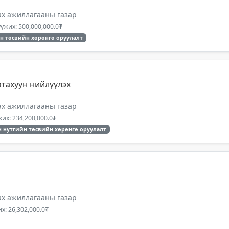
ах ажиллагааны газар
үжих: 500,000,000.0₮
н төсвийн хөрөнгө оруулалт
атахуун нийлүүлэх
ах ажиллагааны газар
их: 234,200,000.0₮
 нутгийн төсвийн хөрөнгө оруулалт
ах ажиллагааны газар
х: 26,302,000.0₮