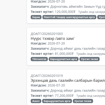
Нээгдсэн:
2026-07-20
Захиалагч:
Дорноговь аймгийн Замын-Үүд су
Төсөвт өртөг:
120,000,000₮
Тухайн онд санхүүж
Бараа
Нээлттэй тендер шалгаруулалтын арга
Урсг
ДОАГГ/20260201003
Нүүрс тээвэр /авто зам/
Нээгдсэн:
2026-07-20
Захиалагч:
Дорнод аймаг дахь гаалийн газа
Төсөвт өртөг:
81,000,000₮
Тухайн онд санхүүжи
Үйлчилгээ
Харьцуулалтын арга
Урсгал төсөв
ДОАГГ/20260201019
Эрээнцав дахь гаалийн салбарын барил
Нээгдсэн:
2026-07-20
Захиалагч:
Дорнод аймаг дахь гаалийн газа
Төсөвт өртөг:
77,200,000₮
Тухайн онд санхүүжи
Ажил
Харьцуулалтын арга
Урсгал төсөв