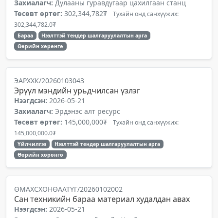
Захиалагч:
Дулааны гуравдугаар цахилгаан станц
Төсөвт өртөг:
302,344,782₮
Тухайн онд санхүүжих:
302,344,782.0₮
Бараа
Нээлттэй тендер шалгаруулалтын арга
Өөрийн хөрөнгө
ЭАРХХК/20260103043
Эрүүл мэндийн урьдчилсан үзлэг
Нээгдсэн:
2026-05-21
Захиалагч:
Эрдэнэс алт ресурс
Төсөвт өртөг:
145,000,000₮
Тухайн онд санхүүжих:
145,000,000.0₮
Үйлчилгээ
Нээлттэй тендер шалгаруулалтын арга
Өөрийн хөрөнгө
ӨМАХСХОНӨААТҮГ/20260102002
Сан техникийн бараа материал худалдан авах
Нээгдсэн:
2026-05-21