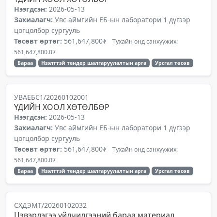
Нээгдсэн:
2026-05-13
Захиалагч:
Увс аймгийн ЕБ-ын лаборатори 1 дүгээр
цогцолбор сургууль
Төсөвт өртөг:
561,647,800₮
Тухайн онд санхүүжих:
561,647,800.0₮
Бараа
Нээлттэй тендер шалгаруулалтын арга
Урсгал төсөв
УВАЕБС1/20260102001
ҮДИЙН ХООЛ ХӨТӨЛБӨР
Нээгдсэн:
2026-05-13
Захиалагч:
Увс аймгийн ЕБ-ын лаборатори 1 дүгээр
цогцолбор сургууль
Төсөвт өртөг:
561,647,800₮
Тухайн онд санхүүжих:
561,647,800.0₮
Бараа
Нээлттэй тендер шалгаруулалтын арга
Урсгал төсөв
СХДЭМТ/20260102032
Цэвэрлэгээ үйлчилгээний бараа материал