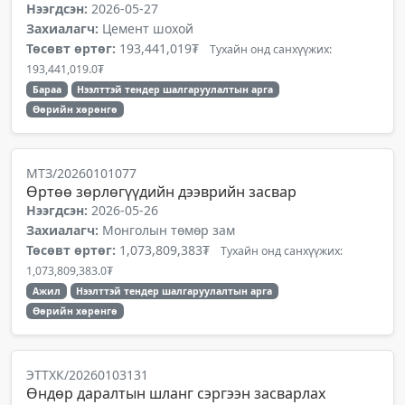
Нээгдсэн:
2026-05-27
Захиалагч:
Цемент шохой
Төсөвт өртөг:
193,441,019₮
Тухайн онд санхүүжих:
193,441,019.0₮
Бараа
Нээлттэй тендер шалгаруулалтын арга
Өөрийн хөрөнгө
МТЗ/20260101077
Өртөө зөрлөгүүдийн дээврийн засвар
Нээгдсэн:
2026-05-26
Захиалагч:
Монголын төмөр зам
Төсөвт өртөг:
1,073,809,383₮
Тухайн онд санхүүжих:
1,073,809,383.0₮
Ажил
Нээлттэй тендер шалгаруулалтын арга
Өөрийн хөрөнгө
ЭТТХК/20260103131
Өндөр даралтын шланг сэргээн засварлах