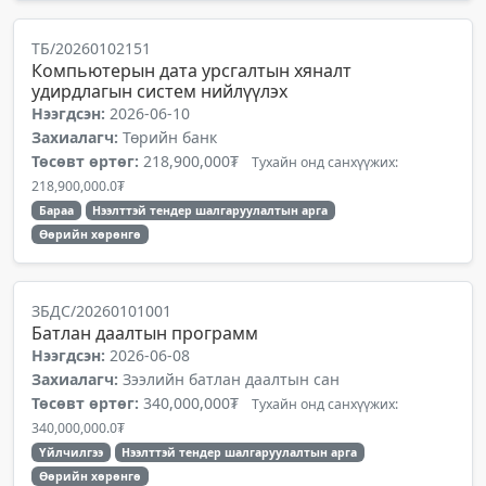
ТБ/20260102151
Компьютерын дата урсгалтын хяналт
удирдлагын систем нийлүүлэх
Нээгдсэн:
2026-06-10
Захиалагч:
Төрийн банк
Төсөвт өртөг:
218,900,000₮
Тухайн онд санхүүжих:
218,900,000.0₮
Бараа
Нээлттэй тендер шалгаруулалтын арга
Өөрийн хөрөнгө
ЗБДС/20260101001
Батлан даалтын программ
Нээгдсэн:
2026-06-08
Захиалагч:
Зээлийн батлан даалтын сан
Төсөвт өртөг:
340,000,000₮
Тухайн онд санхүүжих:
340,000,000.0₮
Үйлчилгээ
Нээлттэй тендер шалгаруулалтын арга
Өөрийн хөрөнгө