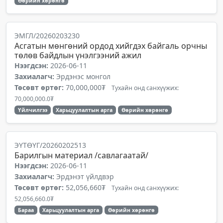
Өөрийн хөрөнгө
ЭМГЛ/20260203230
Асгатын мөнгөний ордод хийгдэх байгаль орчны
төлөв байдлын үнэлгээний ажил
Нээгдсэн:
2026-06-11
Захиалагч:
Эрдэнэс монгол
Төсөвт өртөг:
70,000,000₮
Тухайн онд санхүүжих:
70,000,000.0₮
Үйлчилгээ
Харьцуулалтын арга
Өөрийн хөрөнгө
ЭҮТӨҮГ/20260202513
Барилгын материал /савлагаатай/
Нээгдсэн:
2026-06-11
Захиалагч:
Эрдэнэт үйлдвэр
Төсөвт өртөг:
52,056,660₮
Тухайн онд санхүүжих:
52,056,660.0₮
Бараа
Харьцуулалтын арга
Өөрийн хөрөнгө