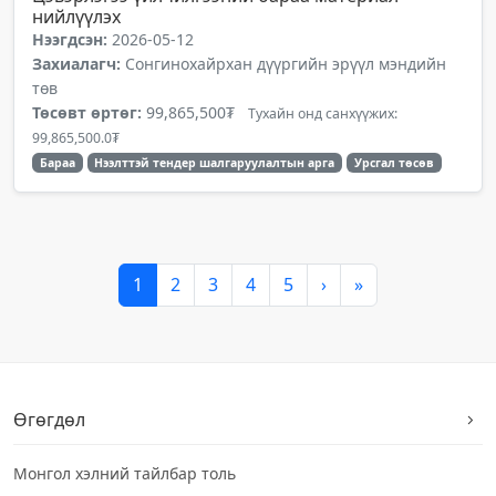
нийлүүлэх
Нээгдсэн:
2026-05-12
Захиалагч:
Сонгинохайрхан дүүргийн эрүүл мэндийн
төв
Төсөвт өртөг:
99,865,500₮
Тухайн онд санхүүжих:
99,865,500.0₮
Бараа
Нээлттэй тендер шалгаруулалтын арга
Урсгал төсөв
1
2
3
4
5
›
»
Өгөгдөл
Монгол хэлний тайлбар толь