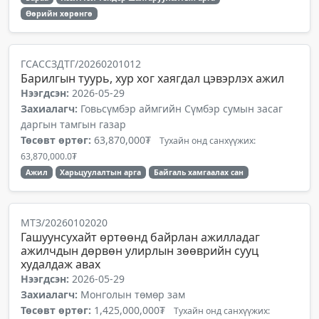
Өөрийн хөрөнгө
ГСАССЗДТГ/20260201012
Барилгын туурь, хур хог хаягдал цэвэрлэх ажил
Нээгдсэн:
2026-05-29
Захиалагч:
Говьсүмбэр аймгийн Сүмбэр сумын засаг
даргын тамгын газар
Төсөвт өртөг:
63,870,000₮
Тухайн онд санхүүжих:
63,870,000.0₮
Ажил
Харьцуулалтын арга
Байгаль хамгаалах сан
МТЗ/20260102020
Гашуунсухайт өртөөнд байрлан ажилладаг
ажилчдын дөрвөн улирлын зөөврийн сууц
худалдаж авах
Нээгдсэн:
2026-05-29
Захиалагч:
Монголын төмөр зам
Төсөвт өртөг:
1,425,000,000₮
Тухайн онд санхүүжих: