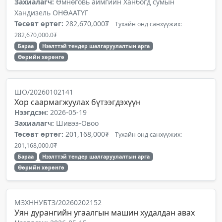
Захиалагч:
Өмнөговь аймгийн Ханбогд сумын
Хандизель ОНӨААТҮГ
Төсөвт өртөг:
282,670,000₮
Тухайн онд санхүүжих:
282,670,000.0₮
Бараа
Нээлттэй тендер шалгаруулалтын арга
Өөрийн хөрөнгө
ШО/20260102141
Хор саармагжуулах бүтээгдэхүүн
Нээгдсэн:
2026-05-19
Захиалагч:
Шивээ-Овоо
Төсөвт өртөг:
201,168,000₮
Тухайн онд санхүүжих:
201,168,000.0₮
Бараа
Нээлттэй тендер шалгаруулалтын арга
Өөрийн хөрөнгө
МЗХННУБТЗ/20260202152
Уян дурангийн угаалгын машин худалдан авах