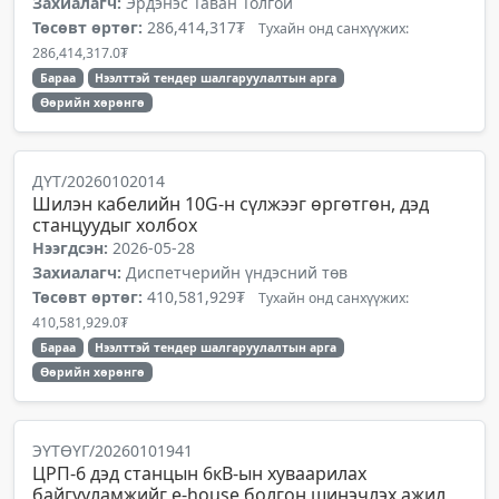
Захиалагч:
Эрдэнэс Таван Толгой
Төсөвт өртөг:
286,414,317₮
Тухайн онд санхүүжих:
286,414,317.0₮
Бараа
Нээлттэй тендер шалгаруулалтын арга
Өөрийн хөрөнгө
ДҮТ/20260102014
Шилэн кабелийн 10G-н сүлжээг өргөтгөн, дэд
станцуудыг холбох
Нээгдсэн:
2026-05-28
Захиалагч:
Диспетчерийн үндэсний төв
Төсөвт өртөг:
410,581,929₮
Тухайн онд санхүүжих:
410,581,929.0₮
Бараа
Нээлттэй тендер шалгаруулалтын арга
Өөрийн хөрөнгө
ЭҮТӨҮГ/20260101941
ЦРП-6 дэд станцын 6кВ-ын хуваарилах
байгууламжийг е-house болгон шинэчлэх ажил