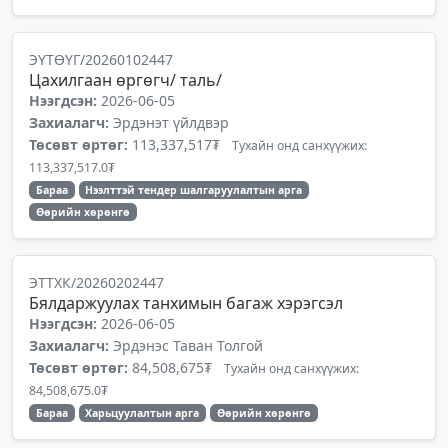
ЭҮТӨҮГ/20260102447
Цахилгаан өргөгч/ таль/
Нээгдсэн:
2026-06-05
Захиалагч:
Эрдэнэт үйлдвэр
Төсөвт өртөг:
113,337,517₮
Тухайн онд санхүүжих:
113,337,517.0₮
Бараа
Нээлттэй тендер шалгаруулалтын арга
Өөрийн хөрөнгө
ЭТТХК/20260202447
Бялдаржуулах танхимын багаж хэрэгсэл
Нээгдсэн:
2026-06-05
Захиалагч:
Эрдэнэс Таван Толгой
Төсөвт өртөг:
84,508,675₮
Тухайн онд санхүүжих:
84,508,675.0₮
Бараа
Харьцуулалтын арга
Өөрийн хөрөнгө