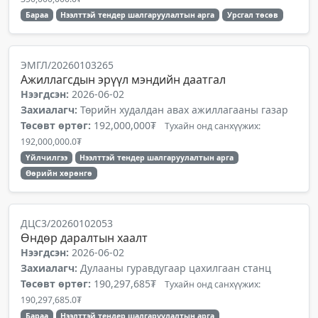
Бараа
Нээлттэй тендер шалгаруулалтын арга
Урсгал төсөв
ЭМГЛ/20260103265
Ажиллагсдын эрүүл мэндийн даатгал
Нээгдсэн:
2026-06-02
Захиалагч:
Төрийн худалдан авах ажиллагааны газар
Төсөвт өртөг:
192,000,000₮
Тухайн онд санхүүжих:
192,000,000.0₮
Үйлчилгээ
Нээлттэй тендер шалгаруулалтын арга
Өөрийн хөрөнгө
ДЦС3/20260102053
Өндөр даралтын хаалт
Нээгдсэн:
2026-06-02
Захиалагч:
Дулааны гуравдугаар цахилгаан станц
Төсөвт өртөг:
190,297,685₮
Тухайн онд санхүүжих:
190,297,685.0₮
Бараа
Нээлттэй тендер шалгаруулалтын арга