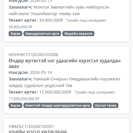
Нээгдсэн:
2026-05-15
Захиалагч:
Монгол Зөвлөлтийн хувь нийлүүлсэн
нийгэмлэг Улаанбаатар төмөр зам
Төсөвт өртөг:
39,800,000₮
Тухайн онд санхүүжих:
39,800,000.0₮
Бараа
Харьцуулалтын арга
Өөрийн хөрөнгө
НОННХСҮТ/20260102008
Өндөр өртөгтэй нэг удаагийн хэрэгсэл худалдан
авах
Нээгдсэн:
2026-05-14
Захиалагч:
Намхай-Очирын Нямдаваагийн нэрэмжит
хавдар судлалын үндэсний төв
Төсөвт өртөг:
17,000,000,000₮
Тухайн онд санхүүжих:
17,000,000,000.0₮
Бараа
Нээлттэй тендер шалгаруулалтын арга
Урсгал төсөв
УВАЕБС1/20260102001
ҮДИЙН ХООЛ ХӨТӨЛБӨР