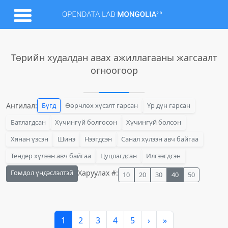
Төрийн худалдан авах ажиллагааны жагсаалт
огноогоор
Ангилал:
Бүгд
Өөрчлөх хүсэлт гарсан
Үр дүн гарсан
Батлагдсан
Хүчингүй болгосон
Хүчингүй болсон
Хянан үзсэн
Шинэ
Нээгдсэн
Санал хүлээн авч байгаа
Тендер хүлээн авч байгаа
Цуцлагдсан
Илгээгдсэн
Гомдол үндэслэлтэй
Харуулах #:
10
20
30
40
50
1
2
3
4
5
›
»