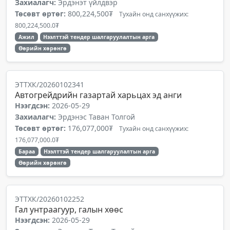
Захиалагч:
Эрдэнэт үйлдвэр
Төсөвт өртөг:
800,224,500₮
Тухайн онд санхүүжих:
800,224,500.0₮
Ажил
Нээлттэй тендер шалгаруулалтын арга
Өөрийн хөрөнгө
ЭТТХК/20260102341
Автогрейдрийн газартай харьцах эд анги
Нээгдсэн:
2026-05-29
Захиалагч:
Эрдэнэс Таван Толгой
Төсөвт өртөг:
176,077,000₮
Тухайн онд санхүүжих:
176,077,000.0₮
Бараа
Нээлттэй тендер шалгаруулалтын арга
Өөрийн хөрөнгө
ЭТТХК/20260102252
Гал унтраагуур, галын хөөс
Нээгдсэн:
2026-05-29