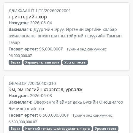
ДЭИХХААШТШТГ/20260202001
принтерийн хор
Нээгдсэн:
2026-06-04
Захиалагч:
Дүүргийн Эрүү, Иргэний хэргийн хялбар
ажиллагааны анхан шатны тойргийн шүүхийн Тамгын
газар
Төсөвт өртөг:
96,000,000₮
Тухайн онд санхүүжих:
96,000,000.0₮
Бараа
Харьцуулалтын арга
Урсгал төсөв
ӨВАБОЭТ/20260102010
Эм, эмнэлгийн хэрэгсэл, урвалж
Нээгдсэн:
2026-06-03
Захиалагч:
Өвөрхангай аймаг дахь Бүсийн Оношилгоо
Эмчилгээний төв
Төсөвт өртөг:
6,500,000,000₮
Тухайн онд санхүүжих:
6,500,000,000.0₮
Бараа
Нээлттэй тендер шалгаруулалтын арга
Урсгал төсөв