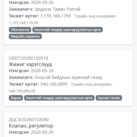
Нээгдсэн:
2026-05-26
Захиалагч:
Эрдэнэс Таван Толгой
Төсөвт өртөг:
1,155,168,176₮
Тухайн онд санхүүжих:
1,155,168,176.0₮
Үйлчилгээ
Нээлттэй тендер шалгаруулалтын арга
Өөрийн хөрөнгө
ОБЕГ/20260102018
Жижиг хэрэгслүүд
Нээгдсэн:
2026-05-26
Захиалагч:
Онцгой байдлын ерөнхий газар
Төсөвт өртөг:
540,100,000₮
Тухайн онд санхүүжих:
540,100,000.0₮
Бараа
Нээлттэй тендер шалгаруулалтын арга
Урсгал төсөв
ДЦС3/20260102040
Клапан, регулятор
Нээгдсэн:
2026-05-26