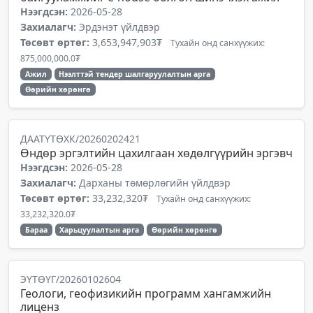
Нээгдсэн:
2026-05-28
Захиалагч:
Эрдэнэт үйлдвэр
Төсөвт өртөг:
3,653,947,903₮
Тухайн онд санхүүжих:
875,000,000.0₮
Ажил
Нээлттэй тендер шалгаруулалтын арга
Өөрийн хөрөнгө
ДААТҮТӨХК/20260202421
Өндөр эргэлтийн цахилгаан хөдөлгүүрийн эргэвч
Нээгдсэн:
2026-05-28
Захиалагч:
Дарханы төмөрлөгийн үйлдвэр
Төсөвт өртөг:
33,232,320₮
Тухайн онд санхүүжих:
33,232,320.0₮
Бараа
Харьцуулалтын арга
Өөрийн хөрөнгө
ЭҮТӨҮГ/20260102604
Геологи, геофизикийн программ хангамжийн
лиценз