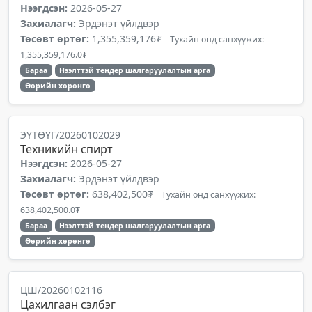
Нээгдсэн:
2026-05-27
Захиалагч:
Эрдэнэт үйлдвэр
Төсөвт өртөг:
1,355,359,176₮
Тухайн онд санхүүжих:
1,355,359,176.0₮
Бараа
Нээлттэй тендер шалгаруулалтын арга
Өөрийн хөрөнгө
ЭҮТӨҮГ/20260102029
Техникийн спирт
Нээгдсэн:
2026-05-27
Захиалагч:
Эрдэнэт үйлдвэр
Төсөвт өртөг:
638,402,500₮
Тухайн онд санхүүжих:
638,402,500.0₮
Бараа
Нээлттэй тендер шалгаруулалтын арга
Өөрийн хөрөнгө
ЦШ/20260102116
Цахилгаан сэлбэг