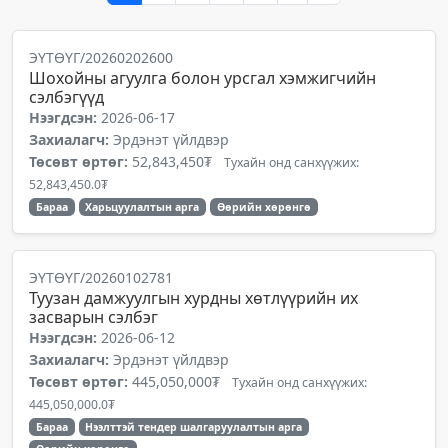
ЭҮТӨҮГ/20260202600
Шохойны агуулга болон урсгал хэмжигчийн
сэлбэгүүд
Нээгдсэн:
2026-06-17
Захиалагч:
Эрдэнэт үйлдвэр
Төсөвт өртөг:
52,843,450₮
Тухайн онд санхүүжих:
52,843,450.0₮
Бараа
Харьцуулалтын арга
Өөрийн хөрөнгө
ЭҮТӨҮГ/20260102781
Туузан дамжуулгын хурдны хөтлүүрийн их
засварын сэлбэг
Нээгдсэн:
2026-06-12
Захиалагч:
Эрдэнэт үйлдвэр
Төсөвт өртөг:
445,050,000₮
Тухайн онд санхүүжих:
445,050,000.0₮
Бараа
Нээлттэй тендер шалгаруулалтын арга