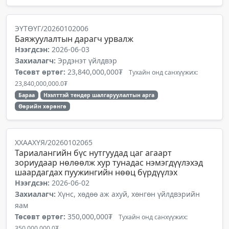
ЭҮТӨҮГ/20260102006
Баяжуулалтын дарагч урвалж
Нээгдсэн:
2026-06-03
Захиалагч:
Эрдэнэт үйлдвэр
Төсөвт өртөг:
23,840,000,000₮
Тухайн онд санхүүжих:
23,840,000,000.0₮
Бараа
Нээлттэй тендер шалгаруулалтын арга
Өөрийн хөрөнгө
ХХААХҮЯ/20260102065
Тариалангийн бүс нутгуудад цаг агаарт
зориудаар нөлөөлж хур тунадас нэмэгдүүлэхэд
шаардагдах пуужингийн нөөц бүрдүүлэх
Нээгдсэн:
2026-06-02
Захиалагч:
Хүнс, хөдөө аж ахуй, хөнгөн үйлдвэрийн
яам
Төсөвт өртөг:
350,000,000₮
Тухайн онд санхүүжих:
350,000,000.0₮