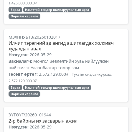
1,425,000,000.0₮
Бараа
Нээлттэй тендер шалгаруулалтын арга
Өөрийн хөрөнгө
МЗХННУБТЗ/20260102017
Илчит тэрэгний эд ангид ашиглагдах холхивч
худалдан авах
Нээгдсэн:
2026-05-29
Захиалагч:
Монгол Зөвлөлтийн хувь нийлүүлсэн
нийгэмлэг Улаанбаатар төмөр зам
Төсөвт өртөг:
2,572,129,000₮
Тухайн онд санхүүжих:
2,572,129,000.0₮
Бараа
Нээлттэй тендер шалгаруулалтын арга
Өөрийн хөрөнгө
ЭҮТӨҮГ/20260101944
2-р байрны их засварын ажил
Нээгдсэн:
2026-05-29