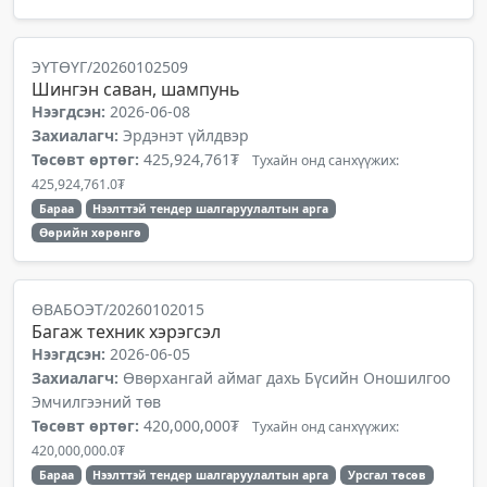
ЭҮТӨҮГ/20260102509
Шингэн саван, шампунь
Нээгдсэн:
2026-06-08
Захиалагч:
Эрдэнэт үйлдвэр
Төсөвт өртөг:
425,924,761₮
Тухайн онд санхүүжих:
425,924,761.0₮
Бараа
Нээлттэй тендер шалгаруулалтын арга
Өөрийн хөрөнгө
ӨВАБОЭТ/20260102015
Багаж техник хэрэгсэл
Нээгдсэн:
2026-06-05
Захиалагч:
Өвөрхангай аймаг дахь Бүсийн Оношилгоо
Эмчилгээний төв
Төсөвт өртөг:
420,000,000₮
Тухайн онд санхүүжих:
420,000,000.0₮
Бараа
Нээлттэй тендер шалгаруулалтын арга
Урсгал төсөв