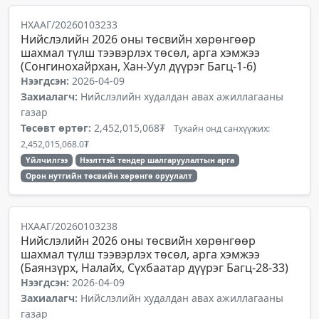
НХААГ/20260103233
Нийслэлийн 2026 оны төсвийн хөрөнгөөр
шахмал түлш тээвэрлэх төсөл, арга хэмжээ
(Сонгинохайрхан, Хан-Уул дүүрэг Багц-1-6)
Нээгдсэн:
2026-04-09
Захиалагч:
Нийслэлийн худалдан авах ажиллагааны
газар
Төсөвт өртөг:
2,452,015,068₮
Тухайн онд санхүүжих:
2,452,015,068.0₮
Үйлчилгээ
Нээлттэй тендер шалгаруулалтын арга
Орон нутгийн төсвийн хөрөнгө оруулалт
НХААГ/20260103238
Нийслэлийн 2026 оны төсвийн хөрөнгөөр
шахмал түлш тээвэрлэх төсөл, арга хэмжээ
(Баянзүрх, Налайх, Сүхбаатар дүүрэг Багц-28-33)
Нээгдсэн:
2026-04-09
Захиалагч:
Нийслэлийн худалдан авах ажиллагааны
газар