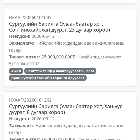
НХААГ/20260101003
Сургуулийн барилга (Улаанбаатар хот,
Сонгинохайрхан дүүрэг, 23 дугаар хороо)
Нээгдсэн:
2026-05-12
Захиалагч:
Нийслэлийн худалдан авах ажиллагааны
газар
Төсөвт өртөг:
25,000,000,000₮
Тухайн онд санхүүжих:
5,000,000,000.0₮
Ажил
Нээлттэй тендер шалгаруулалтын арга
Орон нутгийн төсвийн хөрөнгө оруулалт
НХААГ/20260101262
Сургуулийн барилга (Улаанбаатар хот, Хан-уул
дүүрэг, 8 дугаар хороо)
Нээгдсэн:
2026-05-12
Захиалагч:
Нийслэлийн худалдан авах ажиллагааны
газар
Төсөвт өртөг:
19,000,000,000₮
Тухайн онд санхүүжих: