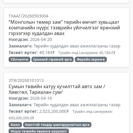
ТХААГ/20260503004
“Монголын төмөр зам” төрийн өмчит хувьцаат
компанийн нүүрс тээврийн үйлчилгээг ерөнхий
гэрээгээр худалдан авах
Нээгдсэн:
2026-04-20
Захиалагч:
Төрийн худалдан авах ажиллагааны газар
Төсөвт өртөг:
40,184₮
Тухайн онд санхүүжих: 40,184.0₮
Үйлчилгээ
Ерөнхий гэрээний арга
Өөрийн хөрөнгө
ЗТЯ/20260101013
Сумын төвийн хатуу хучилттай авто зам /
Хөвсгөл, Тариалан сум/
Нээгдсэн:
2026-04-16
Захиалагч:
Төрийн худалдан авах ажиллагааны газар
Төсөвт өртөг:
2,023,200,000₮
Тухайн онд санхүүжих:
600,000,000.0₮
Ажил
Нээлттэй тендер шалгаруулалтын арга
Улсын төсвийн хөрөнгө оруулалт