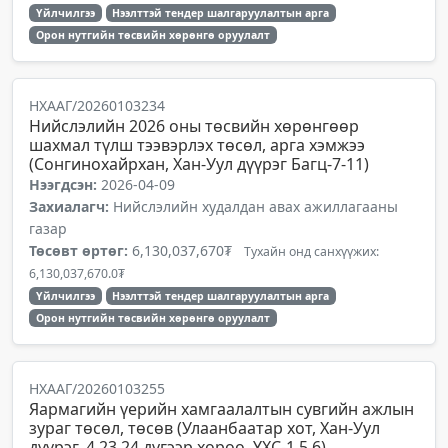
Үйлчилгээ
Нээлттэй тендер шалгаруулалтын арга
Орон нутгийн төсвийн хөрөнгө оруулалт
НХААГ/20260103234
Нийслэлийн 2026 оны төсвийн хөрөнгөөр
шахмал түлш тээвэрлэх төсөл, арга хэмжээ
(Сонгинохайрхан, Хан-Уул дүүрэг Багц-7-11)
Нээгдсэн:
2026-04-09
Захиалагч:
Нийслэлийн худалдан авах ажиллагааны
газар
Төсөвт өртөг:
6,130,037,670₮
Тухайн онд санхүүжих:
6,130,037,670.0₮
Үйлчилгээ
Нээлттэй тендер шалгаруулалтын арга
Орон нутгийн төсвийн хөрөнгө оруулалт
НХААГ/20260103255
Яармагийн үерийн хамгаалалтын сувгийн ажлын
зураг төсөл, төсөв (Улаанбаатар хот, Хан-Уул
дүүрэг, 4,23,24 дүгээр хороо, ҮХС-1,5,6)