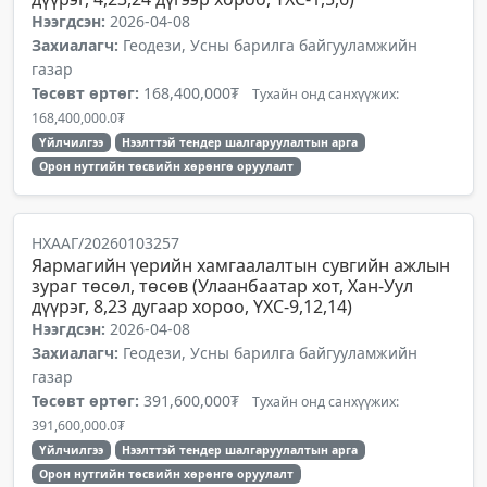
Нээгдсэн:
2026-04-08
Захиалагч:
Геодези, Усны барилга байгууламжийн
газар
Төсөвт өртөг:
168,400,000₮
Тухайн онд санхүүжих:
168,400,000.0₮
Үйлчилгээ
Нээлттэй тендер шалгаруулалтын арга
Орон нутгийн төсвийн хөрөнгө оруулалт
НХААГ/20260103257
Яармагийн үерийн хамгаалалтын сувгийн ажлын
зураг төсөл, төсөв (Улаанбаатар хот, Хан-Уул
дүүрэг, 8,23 дугаар хороо, ҮХС-9,12,14)
Нээгдсэн:
2026-04-08
Захиалагч:
Геодези, Усны барилга байгууламжийн
газар
Төсөвт өртөг:
391,600,000₮
Тухайн онд санхүүжих:
391,600,000.0₮
Үйлчилгээ
Нээлттэй тендер шалгаруулалтын арга
Орон нутгийн төсвийн хөрөнгө оруулалт