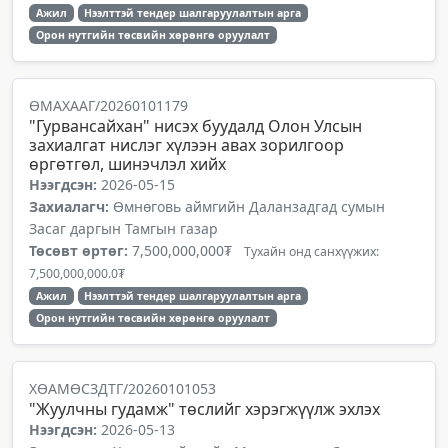
Ажил
Нээлттэй тендер шалгаруулалтын арга
Орон нутгийн төсвийн хөрөнгө оруулалт
ӨМАХААГ/20260101179
"Гурвансайхан" нисэх буудалд Олон Улсын
захиалгат нислэг хүлээн авах зорилгоор
өргөтгөл, шинэчлэл хийх
Нээгдсэн:
2026-05-15
Захиалагч:
Өмнөговь аймгийн Даланзадгад сумын
Засаг даргын Тамгын газар
Төсөвт өртөг:
7,500,000,000₮
Тухайн онд санхүүжих:
7,500,000,000.0₮
Ажил
Нээлттэй тендер шалгаруулалтын арга
Орон нутгийн төсвийн хөрөнгө оруулалт
ХӨАМӨСЗДТГ/20260101053
"Жуулчны гудамж" төслийг хэрэгжүүлж эхлэх
Нээгдсэн:
2026-05-13