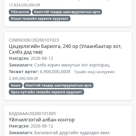
17,824,030,000.0₮
Үйлчилгээ
Нээлттэй тендер шалгаруулалтын арга
Улсын төсвийн хөрөнгө оруулалт
СХМХКХХК/20260101023
Цэцэрлэгийн барилга, 240 ор (Улаанбаатар хот,
Сэлбэ дэд төв)
Нээгдсэн:
2026-06-12
Захиалагч:
Сэлбэ хорин минутын хот корпорац
Төсөвт өртөг:
6,900,000,000₮
Тухайн онд санхүүжих:
2,300,000,000.0₮
Ажил
Нээлттэй тендер шалгаруулалтын арга
Орон нутгийн төсвийн хөрөнгө оруулалт
БХДХААА/20260101005
Үйлчилгээтэй албан контор
Нээгдсэн:
2026-06-12
Захиалагч:
Багахангай дүүргийн худалдан авах