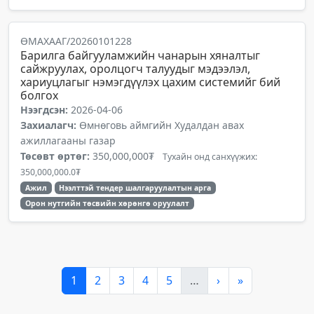
ӨМАХААГ/20260101228
Барилга байгууламжийн чанарын хяналтыг
сайжруулах, оролцогч талуудыг мэдээлэл,
хариуцлагыг нэмэгдүүлэх цахим системийг бий
болгох
Нээгдсэн:
2026-04-06
Захиалагч:
Өмнөговь аймгийн Худалдан авах
ажиллагааны газар
Төсөвт өртөг:
350,000,000₮
Тухайн онд санхүүжих:
350,000,000.0₮
Ажил
Нээлттэй тендер шалгаруулалтын арга
Орон нутгийн төсвийн хөрөнгө оруулалт
1
2
3
4
5
…
›
»