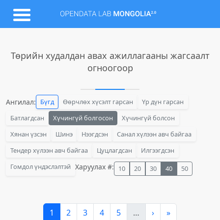
Төрийн худалдан авах ажиллагааны жагсаалт
огноогоор
Ангилал:
Бүгд
Өөрчлөх хүсэлт гарсан
Үр дүн гарсан
Батлагдсан
Хүчингүй болгосон
Хүчингүй болсон
Хянан үзсэн
Шинэ
Нээгдсэн
Санал хүлээн авч байгаа
Тендер хүлээн авч байгаа
Цуцлагдсан
Илгээгдсэн
Гомдол үндэслэлтэй
Харуулах #:
10
20
30
40
50
1
2
3
4
5
…
›
»