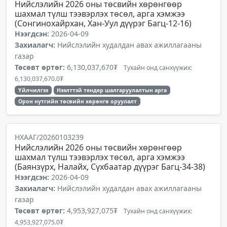
Нийслэлийн 2026 оны төсвийн хөрөнгөөр
шахмал түлш тээвэрлэх төсөл, арга хэмжээ
(Сонгинохайрхан, Хан-Уул дүүрэг Багц-12-16)
Нээгдсэн:
2026-04-09
Захиалагч:
Нийслэлийн худалдан авах ажиллагааны
газар
Төсөвт өртөг:
6,130,037,670₮
Тухайн онд санхүүжих:
6,130,037,670.0₮
Үйлчилгээ
Нээлттэй тендер шалгаруулалтын арга
Орон нутгийн төсвийн хөрөнгө оруулалт
НХААГ/20260103239
Нийслэлийн 2026 оны төсвийн хөрөнгөөр
шахмал түлш тээвэрлэх төсөл, арга хэмжээ
(Баянзүрх, Налайх, Сүхбаатар дүүрэг Багц-34-38)
Нээгдсэн:
2026-04-09
Захиалагч:
Нийслэлийн худалдан авах ажиллагааны
газар
Төсөвт өртөг:
4,953,927,075₮
Тухайн онд санхүүжих:
4,953,927,075.0₮