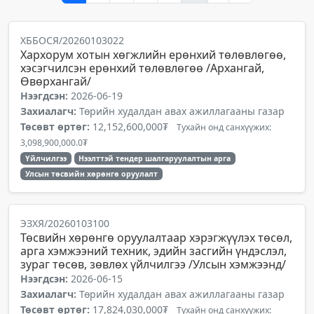
ХББОСЯ/20260103022
Хархорум хотын хөгжлийн ерөнхий төлөвлөгөө,
хэсэгчилсэн ерөнхий төлөвлөгөө /Архангай,
Өвөрхангай/
Нээгдсэн:
2026-06-19
Захиалагч:
Төрийн худалдан авах ажиллагааны газар
Төсөвт өртөг:
12,152,600,000₮
Тухайн онд санхүүжих:
3,098,900,000.0₮
Үйлчилгээ
Нээлттэй тендер шалгаруулалтын арга
Улсын төсвийн хөрөнгө оруулалт
ЭЗХЯ/20260103100
Төсвийн хөрөнгө оруулалтаар хэрэгжүүлэх төсөл,
арга хэмжээний техник, эдийн засгийн үндэслэл,
зураг төсөв, зөвлөх үйлчилгээ /Улсын хэмжээнд/
Нээгдсэн:
2026-06-15
Захиалагч:
Төрийн худалдан авах ажиллагааны газар
Төсөвт өртөг:
17,824,030,000₮
Тухайн онд санхүүжих: