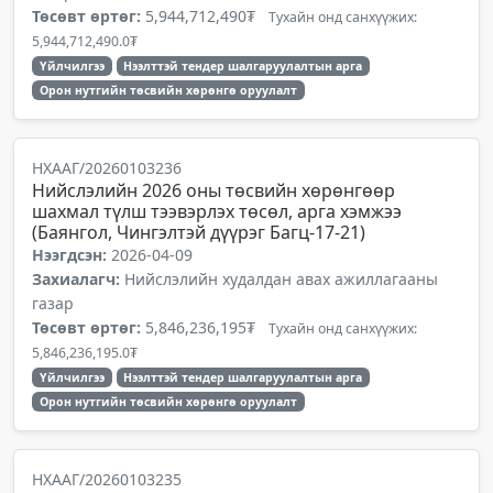
Төсөвт өртөг:
5,944,712,490₮
Тухайн онд санхүүжих:
5,944,712,490.0₮
Үйлчилгээ
Нээлттэй тендер шалгаруулалтын арга
Орон нутгийн төсвийн хөрөнгө оруулалт
НХААГ/20260103236
Нийслэлийн 2026 оны төсвийн хөрөнгөөр
шахмал түлш тээвэрлэх төсөл, арга хэмжээ
(Баянгол, Чингэлтэй дүүрэг Багц-17-21)
Нээгдсэн:
2026-04-09
Захиалагч:
Нийслэлийн худалдан авах ажиллагааны
газар
Төсөвт өртөг:
5,846,236,195₮
Тухайн онд санхүүжих:
5,846,236,195.0₮
Үйлчилгээ
Нээлттэй тендер шалгаруулалтын арга
Орон нутгийн төсвийн хөрөнгө оруулалт
НХААГ/20260103235