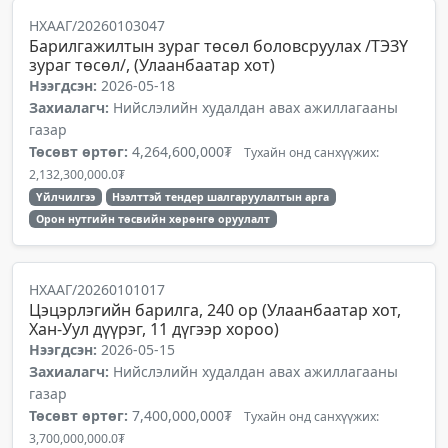
НХААГ/20260103047
Барилгажилтын зураг төсөл боловсруулах /ТЭЗҮ
зураг төсөл/, (Улаанбаатар хот)
Нээгдсэн:
2026-05-18
Захиалагч:
Нийслэлийн худалдан авах ажиллагааны
газар
Төсөвт өртөг:
4,264,600,000₮
Тухайн онд санхүүжих:
2,132,300,000.0₮
Үйлчилгээ
Нээлттэй тендер шалгаруулалтын арга
Орон нутгийн төсвийн хөрөнгө оруулалт
НХААГ/20260101017
Цэцэрлэгийн барилга, 240 ор (Улаанбаатар хот,
Хан-Уул дүүрэг, 11 дүгээр хороо)
Нээгдсэн:
2026-05-15
Захиалагч:
Нийслэлийн худалдан авах ажиллагааны
газар
Төсөвт өртөг:
7,400,000,000₮
Тухайн онд санхүүжих:
3,700,000,000.0₮