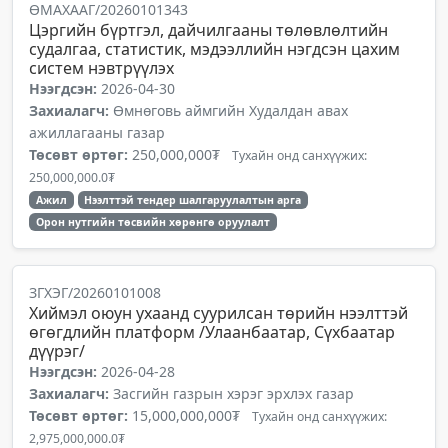
ӨМАХААГ/20260101343
Цэргийн бүртгэл, дайчилгааны төлөвлөлтийн
судалгаа, статистик, мэдээллийн нэгдсэн цахим
систем нэвтрүүлэх
Нээгдсэн:
2026-04-30
Захиалагч:
Өмнөговь аймгийн Худалдан авах
ажиллагааны газар
Төсөвт өртөг:
250,000,000₮
Тухайн онд санхүүжих:
250,000,000.0₮
Ажил
Нээлттэй тендер шалгаруулалтын арга
Орон нутгийн төсвийн хөрөнгө оруулалт
ЗГХЭГ/20260101008
Хиймэл оюун ухаанд суурилсан төрийн нээлттэй
өгөгдлийн платформ /Улаанбаатар, Сүхбаатар
дүүрэг/
Нээгдсэн:
2026-04-28
Захиалагч:
Засгийн газрын хэрэг эрхлэх газар
Төсөвт өртөг:
15,000,000,000₮
Тухайн онд санхүүжих:
2,975,000,000.0₮