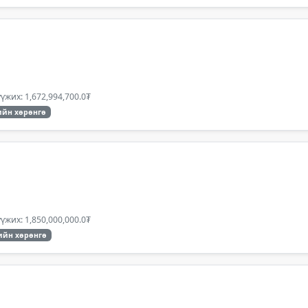
үжих: 1,672,994,700.0₮
йн хөрөнгө
үжих: 1,850,000,000.0₮
ийн хөрөнгө