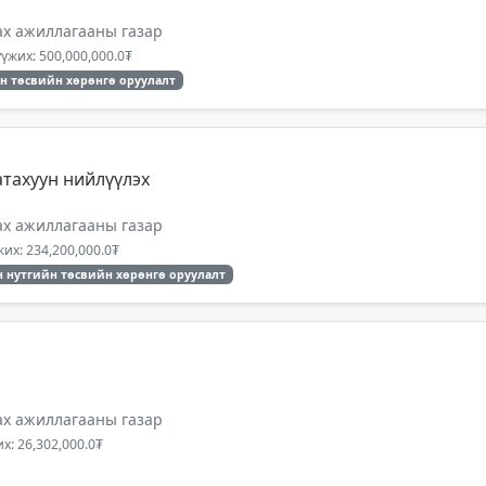
ах ажиллагааны газар
үжих: 500,000,000.0₮
н төсвийн хөрөнгө оруулалт
атахуун нийлүүлэх
ах ажиллагааны газар
их: 234,200,000.0₮
 нутгийн төсвийн хөрөнгө оруулалт
ах ажиллагааны газар
х: 26,302,000.0₮