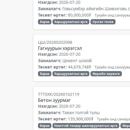
Нээгдсэн:
2026-07-20
Захиалагч:
Говьсүмбэр аймгийн Шивээговь 
Төсөвт өртөг:
80,000,000₮
Тухайн онд санхүүжи
Бараа
Харьцуулалтын арга
Урсгал төсөв
ЦШ/20260202098
Гагнуурын хэрэгсэл
Нээгдсэн:
2026-07-20
Захиалагч:
Цемент шохой
Төсөвт өртөг:
44,679,748₮
Тухайн онд санхүүжи
Бараа
Харьцуулалтын арга
Өөрийн хөрөнгө
ТТТХХК/20260102119
Бетон зуурмаг
Нээгдсэн:
2026-07-20
Захиалагч:
Таван толгой түлш
Төсөвт өртөг:
135,900,000₮
Тухайн онд санхүүж
Бараа
Нээлттэй тендер шалгаруулалтын арга
Өөр