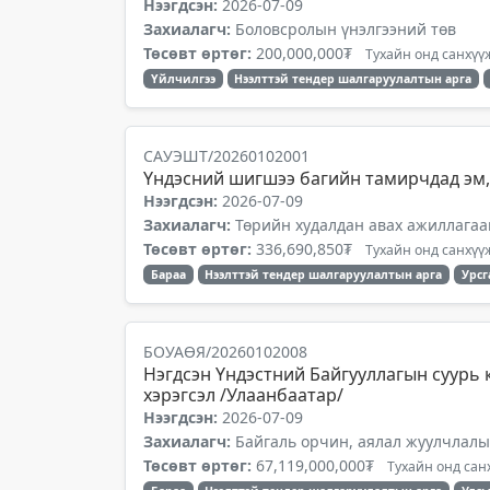
Нээгдсэн:
2026-07-09
Захиалагч:
Боловсролын үнэлгээний төв
Төсөвт өртөг:
200,000,000₮
Тухайн онд санхүүж
Үйлчилгээ
Нээлттэй тендер шалгаруулалтын арга
САУЭШТ/20260102001
Үндэсний шигшээ багийн тамирчдад эм,
Нээгдсэн:
2026-07-09
Захиалагч:
Төрийн худалдан авах ажиллагаа
Төсөвт өртөг:
336,690,850₮
Тухайн онд санхүүж
Бараа
Нээлттэй тендер шалгаруулалтын арга
Урсг
БОУАӨЯ/20260102008
Нэгдсэн Үндэстний Байгууллагын суурь 
хэрэгсэл /Улаанбаатар/
Нээгдсэн:
2026-07-09
Захиалагч:
Байгаль орчин, аялал жуулчлал
Төсөвт өртөг:
67,119,000,000₮
Тухайн онд санх