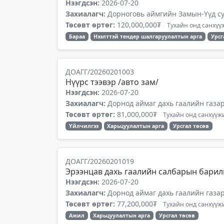
Нээгдсэн:
2026-07-20
Захиалагч:
Дорноговь аймгийн Замын-Үүд су
Төсөвт өртөг:
120,000,000₮
Тухайн онд санхүүж
Бараа
Нээлттэй тендер шалгаруулалтын арга
Урсг
ДОАГГ/20260201003
Нүүрс тээвэр /авто зам/
Нээгдсэн:
2026-07-20
Захиалагч:
Дорнод аймаг дахь гаалийн газа
Төсөвт өртөг:
81,000,000₮
Тухайн онд санхүүжи
Үйлчилгээ
Харьцуулалтын арга
Урсгал төсөв
ДОАГГ/20260201019
Эрээнцав дахь гаалийн салбарын барил
Нээгдсэн:
2026-07-20
Захиалагч:
Дорнод аймаг дахь гаалийн газа
Төсөвт өртөг:
77,200,000₮
Тухайн онд санхүүжи
Ажил
Харьцуулалтын арга
Урсгал төсөв