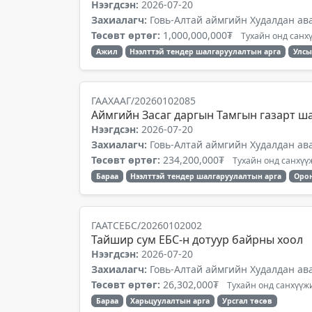
Нээгдсэн:
2026-07-20
Захиалагч:
Говь-Алтай аймгийн Худалдан ав
Төсөвт өртөг:
1,000,000,000₮
Тухайн онд санхү
Ажил
Нээлттэй тендер шалгаруулалтын арга
Улсы
ГААХААГ/20260102085
Аймгийн Засаг даргын Тамгын газарт ш
Нээгдсэн:
2026-07-20
Захиалагч:
Говь-Алтай аймгийн Худалдан ав
Төсөвт өртөг:
234,200,000₮
Тухайн онд санхүүж
Бараа
Нээлттэй тендер шалгаруулалтын арга
Орон
ГААТСЕБС/20260102002
Тайшир сум ЕБС-н дотуур байрны хоол
Нээгдсэн:
2026-07-20
Захиалагч:
Говь-Алтай аймгийн Худалдан ав
Төсөвт өртөг:
26,302,000₮
Тухайн онд санхүүжи
Бараа
Харьцуулалтын арга
Урсгал төсөв