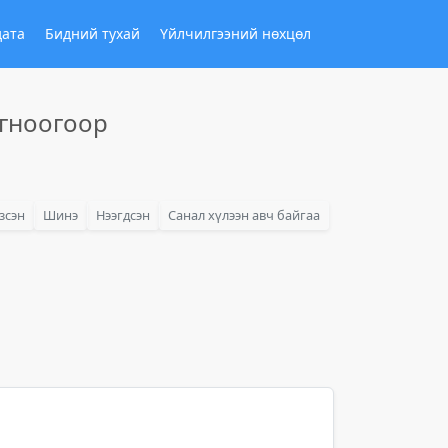
дата
Бидний тухай
Үйлчилгээний нөхцөл
огноогоор
зсэн
Шинэ
Нээгдсэн
Санал хүлээн авч байгаа