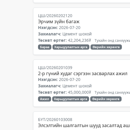
ЦШ/20260202120
Эрчим зүйн багаж
Нээгдсэн:
2026-07-20
Захиалагч:
Цемент шохой
Төсөвт өртөг:
42,204,236₮
Тухайн онд санхүүжи
Бараа
Харьцуулалтын арга
Өөрийн хөрөнгө
ЦШ/20260201039
2-р гүний худаг сэргээн засварлах ажил
Нээгдсэн:
2026-07-20
Захиалагч:
Цемент шохой
Төсөвт өртөг:
45,000,000₮
Тухайн онд санхүүжи
Ажил
Харьцуулалтын арга
Өөрийн хөрөнгө
БҮТ/20260103008
Элсэлтийн шалгалтын шууд засалтад аш