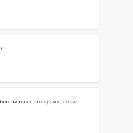
ах
лбоотой тоног төхөөрөмж, техник