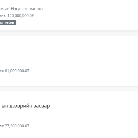
мын Нэгдсэн эмнэлэг
их: 120,000,000.0₮
ал төсөв
р
х: 81,000,000.0₮
гын дээврийн засвар
р
х: 77,200,000.0₮