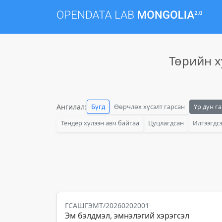
Төрийн х
Ангилал:
Бүгд
Өөрчлөх хүсэлт гарсан
Үр дүн г
Тендер хүлээн авч байгаа
Цуцлагдсан
Илгээгдс
ГСАШГЭМТ/20260202001
Эм бэлдмэл, эмнэлэгий хэрэгсэл