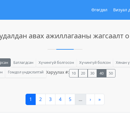
Өгөгдөл
Визуал 
удалдан авах ажиллагааны жагсаалт 
арсан
Батлагдсан
Хүчингүй болгосон
Хүчингүй болсон
Хянан ү
эн
Гомдол үндэслэлтэй
Харуулах #:
10
20
30
40
50
1
2
3
4
5
…
›
»