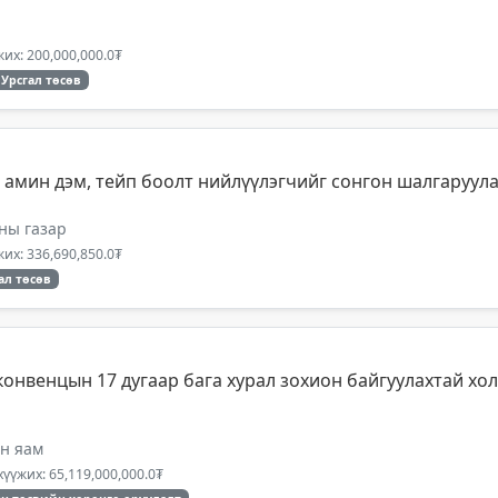
их: 200,000,000.0₮
Урсгал төсөв
 амин дэм, тейп боолт нийлүүлэгчийг сонгон шалгаруул
ны газар
их: 336,690,850.0₮
ал төсөв
конвенцын 17 дугаар бага хурал зохион байгуулахтай хо
ын яам
үүжих: 65,119,000,000.0₮