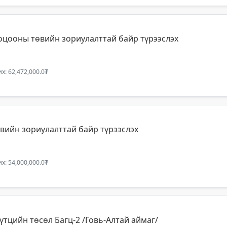
оцооны төвийн зориулалттай байр түрээслэх
х: 62,472,000.0₮
вийн зориулалттай байр түрээслэх
х: 54,000,000.0₮
үтцийн төсөл Багц-2 /Говь-Алтай аймаг/