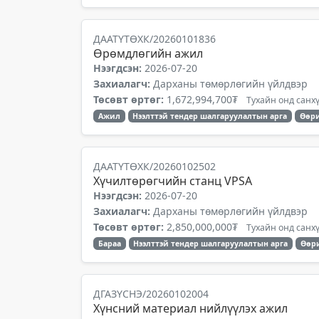
ДААТҮТӨХК/20260101836
Өрөмдлөгийн ажил
Нээгдсэн:
2026-07-20
Захиалагч:
Дарханы төмөрлөгийн үйлдвэр
Төсөвт өртөг:
1,672,994,700₮
Тухайн онд санхү
Ажил
Нээлттэй тендер шалгаруулалтын арга
Өөри
ДААТҮТӨХК/20260102502
Хүчилтөрөгчийн станц VPSA
Нээгдсэн:
2026-07-20
Захиалагч:
Дарханы төмөрлөгийн үйлдвэр
Төсөвт өртөг:
2,850,000,000₮
Тухайн онд санхү
Бараа
Нээлттэй тендер шалгаруулалтын арга
Өөр
ДГАЗҮСНЭ/20260102004
Хүнсний материал нийлүүлэх ажил