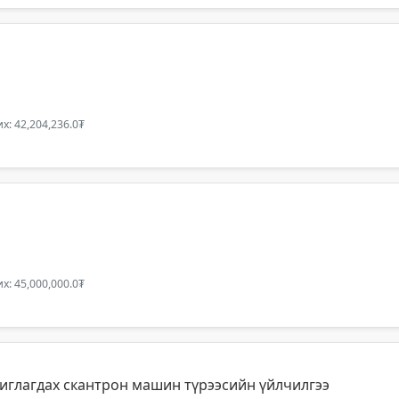
х: 42,204,236.0₮
х: 45,000,000.0₮
иглагдах скантрон машин түрээсийн үйлчилгээ