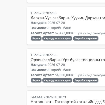
ТБ/20260202230
Дархан-Уул салбарын Хуучин Дархан то
Нээгдсэн:
2026-07-20
Захиалагч:
Төрийн банк
Төсөвт өртөг:
62,472,000₮
Тухайн онд санхүүжи
Бараа
Харьцуулалтын арга
Өөрийн хөрөнгө
ТБ/20260202235
Орхон салбарын Урт булаг тооцооны тө
Нээгдсэн:
2026-07-20
Захиалагч:
Төрийн банк
Төсөвт өртөг:
54,000,000₮
Тухайн онд санхүүжи
Бараа
Харьцуулалтын арга
Өөрийн хөрөнгө
ГААХААГ/20260101079
Ногоон хот - Тогтвортой хөгжлийн дэд б