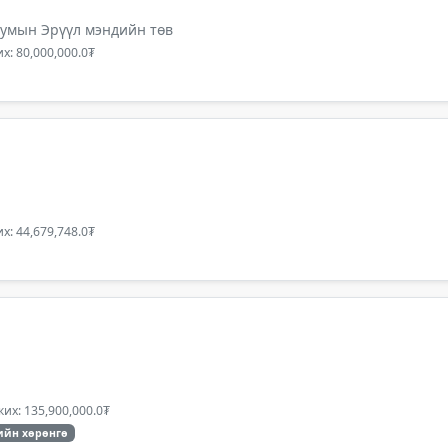
сумын Эрүүл мэндийн төв
х: 80,000,000.0₮
х: 44,679,748.0₮
их: 135,900,000.0₮
ийн хөрөнгө