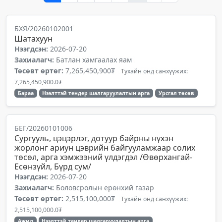
БХЯ/20260102001
Шатахуун
Нээгдсэн:
2026-07-20
Захиалагч:
Батлан хамгаалах яам
Төсөвт өртөг:
7,265,450,900₮
Тухайн онд санхүүжих:
7,265,450,900.0₮
Бараа
Нээлттэй тендер шалгаруулалтын арга
Урсгал төсөв
БЕГ/20260101006
Сургууль, цэцэрлэг, дотуур байрны нүхэн
жорлонг ариун цэврийн байгууламжаар солих
төсөл, арга хэмжээний үлдэгдэл /Өвөрхангай-
Есөнзүйл, Бүрд сум/
Нээгдсэн:
2026-07-20
Захиалагч:
Боловсролын ерөнхий газар
Төсөвт өртөг:
2,515,100,000₮
Тухайн онд санхүүжих:
2,515,100,000.0₮
Ажил
Нээлттэй тендер шалгаруулалтын арга