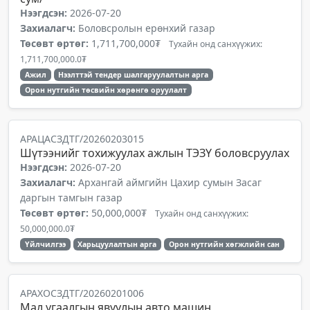
Нээгдсэн:
2026-07-20
Захиалагч:
Боловсролын ерөнхий газар
Төсөвт өртөг:
1,711,700,000₮
Тухайн онд санхүүжих:
1,711,700,000.0₮
Ажил
Нээлттэй тендер шалгаруулалтын арга
Орон нутгийн төсвийн хөрөнгө оруулалт
АРАЦАСЗДТГ/20260203015
Шүтээнийг тохижуулах ажлын ТЭЗҮ боловсруулах
Нээгдсэн:
2026-07-20
Захиалагч:
Архангай аймгийн Цахир сумын Засаг
даргын тамгын газар
Төсөвт өртөг:
50,000,000₮
Тухайн онд санхүүжих:
50,000,000.0₮
Үйлчилгээ
Харьцуулалтын арга
Орон нутгийн хөгжлийн сан
АРАХОСЗДТГ/20260201006
Мал угаалгын явуулын авто машин