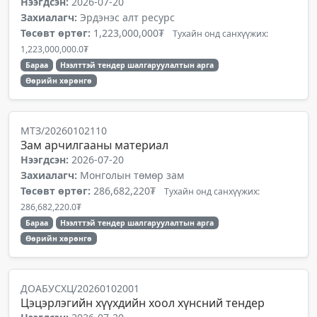
Нээгдсэн:
2026-07-20
Захиалагч:
Эрдэнэс алт ресурс
Төсөвт өртөг:
1,223,000,000₮
Тухайн онд санхүүжих:
1,223,000,000.0₮
Бараа
Нээлттэй тендер шалгаруулалтын арга
Өөрийн хөрөнгө
МТЗ/20260102110
Зам арчилгааны материал
Нээгдсэн:
2026-07-20
Захиалагч:
Монголын төмөр зам
Төсөвт өртөг:
286,682,220₮
Тухайн онд санхүүжих:
286,682,220.0₮
Бараа
Нээлттэй тендер шалгаруулалтын арга
Өөрийн хөрөнгө
ДОАБУСХЦ/20260102001
Цэцэрлэгийн хүүхдийн хоол хүнсний тендер