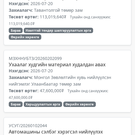
Нээгдсэн:
2026-07-20
Захиалагч:
Тавантолгой төмөр зам
Төсөвт өртөг:
113,019,640₮
Тухайн онд санхүүжих:
113,019,640.0₮
Бараа
Нээлттэй тендер шалгаруулалтын арга
Өөрийн хөрөнгө
МЗХННУБТЗ/20260202099
Ухаалаг худгийн материал худалдан авах
Нээгдсэн:
2026-07-20
Захиалагч:
Монгол Зөвлөлтийн хувь нийлүүлсэн
нийгэмлэг Улаанбаатар төмөр зам
Төсөвт өртөг:
47,600,000₮
Тухайн онд санхүүжих:
47,600,000.0₮
Бараа
Харьцуулалтын арга
Өөрийн хөрөнгө
УСУГ/20260102044
Автомашины сэлбэг хэрэгсэл нийлүүлэх