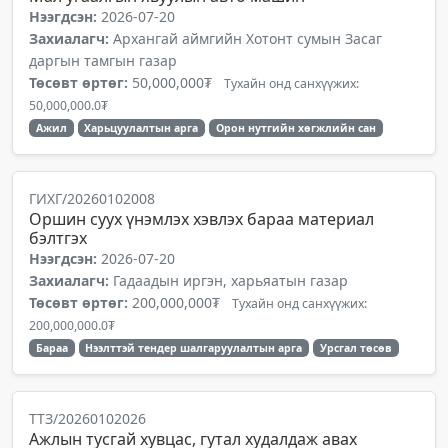
Нээгдсэн:
2026-07-20
Захиалагч:
Архангай аймгийн Хотонт сумын Засаг
даргын тамгын газар
Төсөвт өртөг:
50,000,000₮
Тухайн онд санхүүжих:
50,000,000.0₮
Ажил
Харьцуулалтын арга
Орон нутгийн хөгжлийн сан
ГИХГ/20260102008
Оршин суух үнэмлэх хэвлэх бараа материал
бэлтгэх
Нээгдсэн:
2026-07-20
Захиалагч:
Гадаадын иргэн, харьяатын газар
Төсөвт өртөг:
200,000,000₮
Тухайн онд санхүүжих:
200,000,000.0₮
Бараа
Нээлттэй тендер шалгаруулалтын арга
Урсгал төсөв
ТТЗ/20260102026
Ажлын тусгай хувцас, гутал худалдаж авах