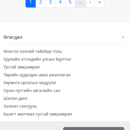
1
2
3
4
5
…
›
»
Өгөгдөл
Монгол хэлний тайлбар толь
Хуулийн этгээдийн улсын бүртгэл
Тусгай зөвшөөрөл
Төрийн худалдан авах ажиллагаа
Хөрөнгө орлогын мэдүүлэг
Орон нутгийн хөгжлийн сан
Шилэн данс
Ээлжит сонгууль
Ашигт малтмал тусгай зөвшөөрөл
Визуал дата