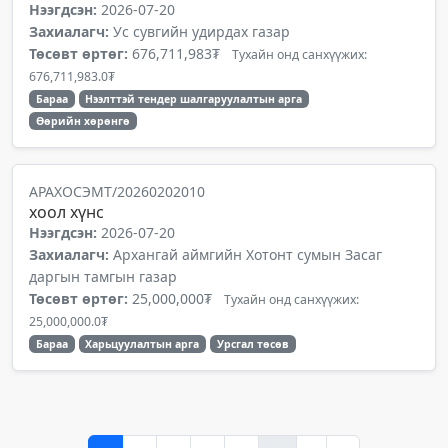
Нээгдсэн:
2026-07-20
Захиалагч:
Ус сувгийн удирдах газар
Төсөвт өртөг:
676,711,983₮
Тухайн онд санхүүжих:
676,711,983.0₮
Бараа
Нээлттэй тендер шалгаруулалтын арга
Өөрийн хөрөнгө
АРАХОСЭМТ/20260202010
хоол хүнс
Нээгдсэн:
2026-07-20
Захиалагч:
Архангай аймгийн Хотонт сумын Засаг
даргын тамгын газар
Төсөвт өртөг:
25,000,000₮
Тухайн онд санхүүжих:
25,000,000.0₮
Бараа
Харьцуулалтын арга
Урсгал төсөв