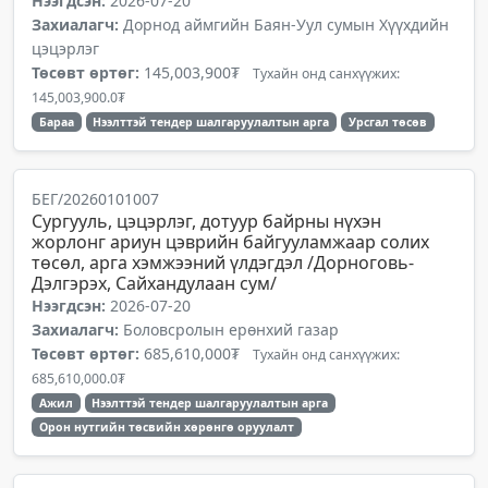
Нээгдсэн:
2026-07-20
Захиалагч:
Дорнод аймгийн Баян-Уул сумын Хүүхдийн
цэцэрлэг
Төсөвт өртөг:
145,003,900₮
Тухайн онд санхүүжих:
145,003,900.0₮
Бараа
Нээлттэй тендер шалгаруулалтын арга
Урсгал төсөв
БЕГ/20260101007
Сургууль, цэцэрлэг, дотуур байрны нүхэн
жорлонг ариун цэврийн байгууламжаар солих
төсөл, арга хэмжээний үлдэгдэл /Дорноговь-
Дэлгэрэх, Сайхандулаан сум/
Нээгдсэн:
2026-07-20
Захиалагч:
Боловсролын ерөнхий газар
Төсөвт өртөг:
685,610,000₮
Тухайн онд санхүүжих:
685,610,000.0₮
Ажил
Нээлттэй тендер шалгаруулалтын арга
Орон нутгийн төсвийн хөрөнгө оруулалт