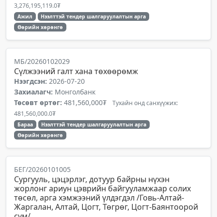
3,276,195,119.0₮
Ажил
Нээлттэй тендер шалгаруулалтын арга
Өөрийн хөрөнгө
МБ/20260102029
Сүлжээний галт хана төхөөрөмж
Нээгдсэн:
2026-07-20
Захиалагч:
Монголбанк
Төсөвт өртөг:
481,560,000₮
Тухайн онд санхүүжих:
481,560,000.0₮
Бараа
Нээлттэй тендер шалгаруулалтын арга
Өөрийн хөрөнгө
БЕГ/20260101005
Сургууль, цэцэрлэг, дотуур байрны нүхэн
жорлонг ариун цэврийн байгууламжаар солих
төсөл, арга хэмжээний үлдэгдэл /Говь-Алтай-
Жаргалан, Алтай, Цогт, Төгрөг, Цогт-Баянтоорой
сум/