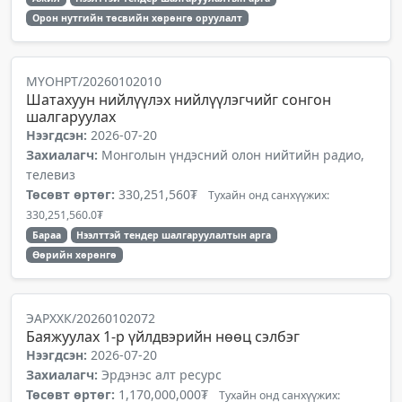
Орон нутгийн төсвийн хөрөнгө оруулалт
МҮОНРТ/20260102010
Шатахуун нийлүүлэх нийлүүлэгчийг сонгон
шалгаруулах
Нээгдсэн:
2026-07-20
Захиалагч:
Монголын үндэсний олон нийтийн радио,
телевиз
Төсөвт өртөг:
330,251,560₮
Тухайн онд санхүүжих:
330,251,560.0₮
Бараа
Нээлттэй тендер шалгаруулалтын арга
Өөрийн хөрөнгө
ЭАРХХК/20260102072
Баяжуулах 1-р үйлдвэрийн нөөц сэлбэг
Нээгдсэн:
2026-07-20
Захиалагч:
Эрдэнэс алт ресурс
Төсөвт өртөг:
1,170,000,000₮
Тухайн онд санхүүжих: