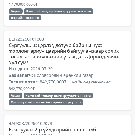
1,170,000,000.0₮
Бараа
Нээлттэй тендер шалгаруулалтын арга
Өөрийн хөрөнгө
БЕГ/20260101008
Сургууль, цэцэрлэг, дотуур байрны нүхэн
жорлонг ариун цэврийн байгууламжаар солих
төсөл, арга хэмжээний үлдэгдэл /Дорнод-Баян-
Уул сум/
Нээгдсэн:
2026-07-20
Захиалагч:
Боловсролын ерөнхий газар
Төсөвт өртөг:
842,770,000₮
Тухайн онд санхүүжих:
842,770,000.0₮
Ажил
Нээлттэй тендер шалгаруулалтын арга
Орон нутгийн төсвийн хөрөнгө оруулалт
ЭАРХХК/20260102073
Баяжуулах 2-р үйлдвэрийн нөөц сэлбэг