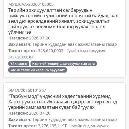
МУШСАА/20260103005
Төрийн зохицуулалттай салбаруудын
нийлүүлэлтийн сүлжээний оновчтой байдал, зах
зээл дэх өрсөлдөөний хяналт, зохицуулалтыг
сайжруулах зөвлөмж боловсруулах зөвлөх
үйлчилгээ
Нээгдсэн:
2026-07-20
Захиалагч:
Төрийн худалдан авах ажиллагааны газар
Төсөвт өртөг:
343,620,000₮
Тухайн онд санхүүжих:
343,620,000.0₮
Үйлчилгээ
Нээлттэй тендер шалгаруулалтын арга
Улсын төсвийн хөрөнгө оруулалт
ЭМГЛ/20260101267
"Тэрбум мод" үндэсний хөдөлгөөний хүрээнд
Хархорум хотын Их хаадын цэцэрлэгт хүрээлэнд
үерийн хамгаалалтын суваг байгуулах
Нээгдсэн:
2026-07-20
Захиалагч:
Төрийн худалдан авах ажиллагааны газар
Төсөвт өртөг:
3,276,195,119₮
Тухайн онд санхүүжих: