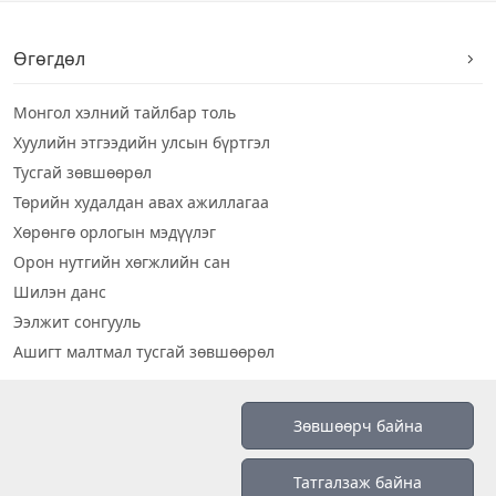
Өгөгдөл
Монгол хэлний тайлбар толь
Хуулийн этгээдийн улсын бүртгэл
Тусгай зөвшөөрөл
Төрийн худалдан авах ажиллагаа
Хөрөнгө орлогын мэдүүлэг
Орон нутгийн хөгжлийн сан
Шилэн данс
Ээлжит сонгууль
Ашигт малтмал тусгай зөвшөөрөл
Визуал дата
Зөвшөөрч байна
Шилэн данс 2019
Татгалзаж байна
Бидний тухай