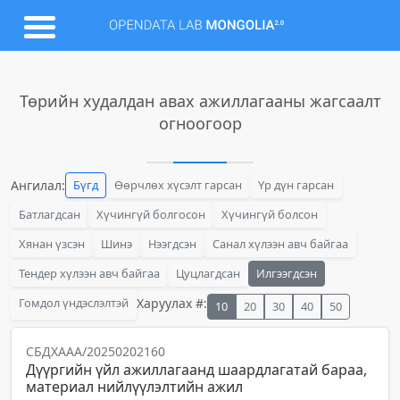
Төрийн худалдан авах ажиллагааны жагсаалт
огноогоор
Ангилал:
Бүгд
Өөрчлөх хүсэлт гарсан
Үр дүн гарсан
Батлагдсан
Хүчингүй болгосон
Хүчингүй болсон
Хянан үзсэн
Шинэ
Нээгдсэн
Санал хүлээн авч байгаа
Тендер хүлээн авч байгаа
Цуцлагдсан
Илгээгдсэн
Гомдол үндэслэлтэй
Харуулах #:
10
20
30
40
50
СБДХААА/20250202160
Дүүргийн үйл ажиллагаанд шаардлагатай бараа,
материал нийлүүлэлтийн ажил