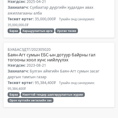
Нээгдсэн:
2025-04-21
Захиалагч:
Сүхбаатар дүүргийн худалдан авах
ажиллагааны алба
Төсөвт өртөг:
35,000,000₮
Тухайн онд санхүүжих:
35,000,000.0₮
Бараа
Харьцуулалтын арга
Урсгал төсөв
БУАБАСЗДТГ/202305020
Баян-Агт сумын ЕБС-ын дотуур байрны гал
тогооны хоол хүнс нийлүүлэх
Нээгдсэн:
2023-08-21
Захиалагч:
Булган аймгийн Баян-Агт сумын засаг
даргын тамгын газар
Төсөвт өртөг:
95,384,400₮
Тухайн онд санхүүжих:
95,384,400₮
Бараа
Нээлттэй тендер шалгаруулалтын журам
Орон нутгийн хөгжлийн сан