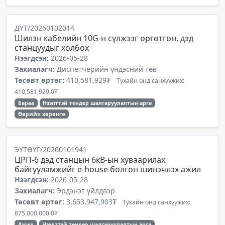
ДҮТ/20260102014
Шилэн кабелийн 10G-н сүлжээг өргөтгөн, дэд
станцуудыг холбох
Нээгдсэн:
2026-05-28
Захиалагч:
Диспетчерийн үндэсний төв
Төсөвт өртөг:
410,581,929₮
Тухайн онд санхүүжих:
410,581,929.0₮
Бараа
Нээлттэй тендер шалгаруулалтын арга
Өөрийн хөрөнгө
ЭҮТӨҮГ/20260101941
ЦРП-6 дэд станцын 6кВ-ын хуваарилах
байгууламжийг е-house болгон шинэчлэх ажил
Нээгдсэн:
2026-05-28
Захиалагч:
Эрдэнэт үйлдвэр
Төсөвт өртөг:
3,653,947,903₮
Тухайн онд санхүүжих:
875,000,000.0₮
Ажил
Нээлттэй тендер шалгаруулалтын арга