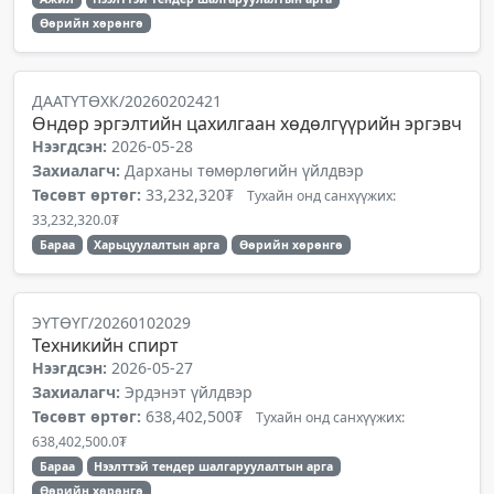
Өөрийн хөрөнгө
ДААТҮТӨХК/20260202421
Өндөр эргэлтийн цахилгаан хөдөлгүүрийн эргэвч
Нээгдсэн:
2026-05-28
Захиалагч:
Дарханы төмөрлөгийн үйлдвэр
Төсөвт өртөг:
33,232,320₮
Тухайн онд санхүүжих:
33,232,320.0₮
Бараа
Харьцуулалтын арга
Өөрийн хөрөнгө
ЭҮТӨҮГ/20260102029
Техникийн спирт
Нээгдсэн:
2026-05-27
Захиалагч:
Эрдэнэт үйлдвэр
Төсөвт өртөг:
638,402,500₮
Тухайн онд санхүүжих:
638,402,500.0₮
Бараа
Нээлттэй тендер шалгаруулалтын арга
Өөрийн хөрөнгө