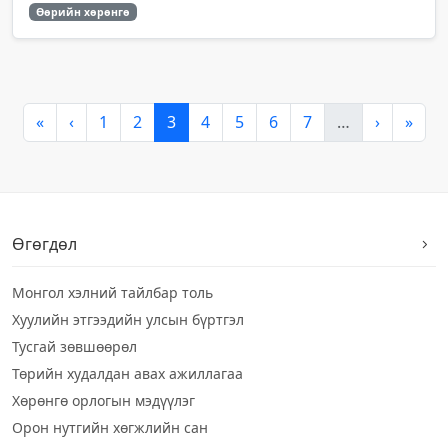
Өөрийн хөрөнгө
«
‹
1
2
3
4
5
6
7
…
›
»
Өгөгдөл
Монгол хэлний тайлбар толь
Хуулийн этгээдийн улсын бүртгэл
Тусгай зөвшөөрөл
Төрийн худалдан авах ажиллагаа
Хөрөнгө орлогын мэдүүлэг
Орон нутгийн хөгжлийн сан