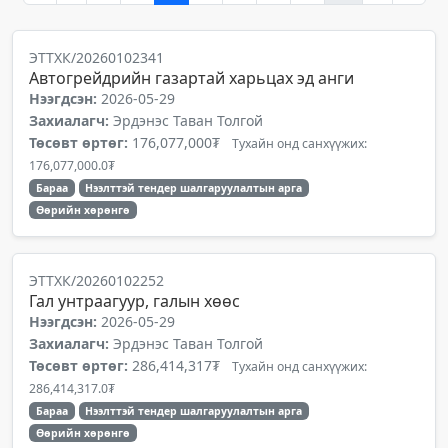
ЭТТХК/20260102341
Автогрейдрийн газартай харьцах эд анги
Нээгдсэн:
2026-05-29
Захиалагч:
Эрдэнэс Таван Толгой
Төсөвт өртөг:
176,077,000₮
Тухайн онд санхүүжих:
176,077,000.0₮
Бараа
Нээлттэй тендер шалгаруулалтын арга
Өөрийн хөрөнгө
ЭТТХК/20260102252
Гал унтраагуур, галын хөөс
Нээгдсэн:
2026-05-29
Захиалагч:
Эрдэнэс Таван Толгой
Төсөвт өртөг:
286,414,317₮
Тухайн онд санхүүжих:
286,414,317.0₮
Бараа
Нээлттэй тендер шалгаруулалтын арга
Өөрийн хөрөнгө