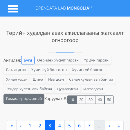
Төрийн худалдан авах ажиллагааны жагсаалт
огноогоор
Ангилал:
Бүгд
Өөрчлөх хүсэлт гарсан
Үр дүн гарсан
Батлагдсан
Хүчингүй болгосон
Хүчингүй болсон
Хянан үзсэн
Шинэ
Нээгдсэн
Санал хүлээн авч байгаа
Тендер хүлээн авч байгаа
Цуцлагдсан
Илгээгдсэн
Гомдол үндэслэлтэй
Харуулах #:
10
20
30
40
50
«
‹
1
2
3
4
5
6
7
…
›
»