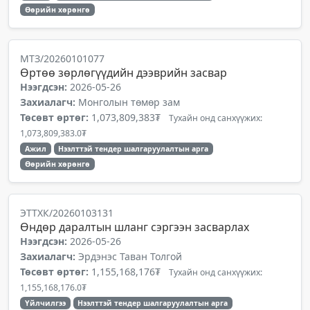
Өөрийн хөрөнгө
МТЗ/20260101077
Өртөө зөрлөгүүдийн дээврийн засвар
Нээгдсэн:
2026-05-26
Захиалагч:
Монголын төмөр зам
Төсөвт өртөг:
1,073,809,383₮
Тухайн онд санхүүжих:
1,073,809,383.0₮
Ажил
Нээлттэй тендер шалгаруулалтын арга
Өөрийн хөрөнгө
ЭТТХК/20260103131
Өндөр даралтын шланг сэргээн засварлах
Нээгдсэн:
2026-05-26
Захиалагч:
Эрдэнэс Таван Толгой
Төсөвт өртөг:
1,155,168,176₮
Тухайн онд санхүүжих:
1,155,168,176.0₮
Үйлчилгээ
Нээлттэй тендер шалгаруулалтын арга