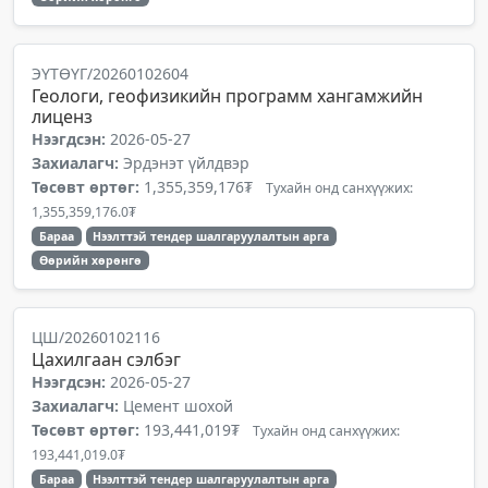
ЭҮТӨҮГ/20260102604
Геологи, геофизикийн программ хангамжийн
лиценз
Нээгдсэн:
2026-05-27
Захиалагч:
Эрдэнэт үйлдвэр
Төсөвт өртөг:
1,355,359,176₮
Тухайн онд санхүүжих:
1,355,359,176.0₮
Бараа
Нээлттэй тендер шалгаруулалтын арга
Өөрийн хөрөнгө
ЦШ/20260102116
Цахилгаан сэлбэг
Нээгдсэн:
2026-05-27
Захиалагч:
Цемент шохой
Төсөвт өртөг:
193,441,019₮
Тухайн онд санхүүжих:
193,441,019.0₮
Бараа
Нээлттэй тендер шалгаруулалтын арга