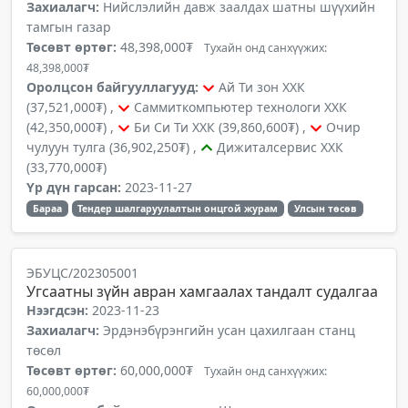
Захиалагч:
Нийслэлийн давж заалдах шатны шүүхийн
тамгын газар
Төсөвт өртөг:
48,398,000₮
Тухайн онд санхүүжих:
48,398,000₮
Оролцсон байгууллагууд:
Ай Ти зон ХХК
(37,521,000₮) ,
Саммиткомпьютер технологи ХХК
(42,350,000₮) ,
Би Си Ти ХХК (39,860,600₮) ,
Очир
чулуун тулга (36,902,250₮) ,
Дижиталсервис ХХК
(33,770,000₮)
Үр дүн гарсан:
2023-11-27
Бараа
Тендер шалгаруулалтын онцгой журам
Улсын төсөв
ЭБУЦС/202305001
Угсаатны зүйн авран хамгаалах тандалт судалгаа
Нээгдсэн:
2023-11-23
Захиалагч:
Эрдэнэбүрэнгийн усан цахилгаан станц
төсөл
Төсөвт өртөг:
60,000,000₮
Тухайн онд санхүүжих:
60,000,000₮