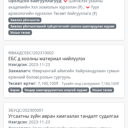
Оролцсон байгууллагууд:
Шинжлэх ухааны
академийн Хэл зохиолын хүрээлэн (₮) ,
Түүх
археологийн хүрээлэн Төсөвт байгууллага (₮)
Зөвлөх үйлчилгээ
Зөвлөх үйлчилгээний гүйцэтгэгчийг сонгон шалгаруулах журам
Улсын төсөв
ӨВАХДСЕБС/202310002
ЕБС д хоолны материал нийлүүлэх
Нээгдсэн:
2023-11-23
Захиалагч:
Өвөрхангай аймгийн Хайрхандулаан сумын
ерөнхий боловсролын сургууль
Төсөвт өртөг:
7,160,100₮
Тухайн онд санхүүжих: 7,160,100₮
Бараа
Тендер шалгаруулалтын онцгой журам
Улсын төсөв
ЭБУЦС/202305001
Угсаатны зүйн авран хамгаалах тандалт судалгаа
Нээгдсэн:
2023-11-23