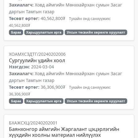
Захиалагч:
Ховд аймгийн Мөнххайрхан сумын Засаг
даргын Тамгын газар
Төсөвт өртөг:
40,562,800₮
Тухайн онд санхүүжих:
40,562,800₮
Бараа
Харьцуулалтын арга
Улсын төсвийн хөрөнгө оруулалт
ХОАМХСЗДТГ/20240202006
Сургуулийн үдийн хоол
Нээгдсэн:
2024-03-04
Захиалагч:
Ховд аймгийн Мөнххайрхан сумын Засаг
даргын Тамгын газар
Төсөвт өртөг:
36,306,900₮
Тухайн онд санхүүжих:
36,306,900₮
Бараа
Харьцуулалтын арга
Улсын төсвийн хөрөнгө оруулалт
БХАЖСХЦ/20240202001
Баянхонгор аймгийн Жаргалант цэцэрлэгийн
хүүхдийн хоолны материал нийлүүлэх