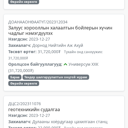
Өөрийн хөрөнгө
ДОАНААОНӨААТҮГ/202312034
Залуус хорооллын халаалтын бойлерын хүчин
чадлыг нэмэгдүүлэх
Нээгдсэн:
2023-12-27
Захиалагч:
Дорнод Нийтийн Аж Ахуй
Төсөвт өртөг:
31,720,000₮
Тухайн онд санхүүжих:
31,720,000₮
Оролцсон байгууллагууд:
Универсум ХХК
(31,720,000₮)
Бараа
Тендер шалгаруулалтын онцгой журам
Өөрийн хөрөнгө
ДЦС2/202311076
геотехникийн судалгаа
Нээгдсэн:
2023-12-27
Захиалагч:
Дулааны хоёрдугаар цахилгаан станц
Төсөвт өртөг:
22,000,000₮