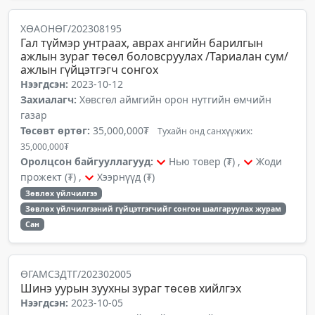
ХӨАОНӨГ/202308195
Гал түймэр унтраах, аврах ангийн барилгын
ажлын зураг төсөл боловсруулах /Тариалан сум/
ажлын гүйцэтгэгч сонгох
Нээгдсэн:
2023-10-12
Захиалагч:
Хөвсгөл аймгийн орон нутгийн өмчийн
газар
Төсөвт өртөг:
35,000,000₮
Тухайн онд санхүүжих:
35,000,000₮
Оролцсон байгууллагууд:
Нью товер (₮) ,
Жоди
прожект (₮) ,
Хээрнүүд (₮)
Зөвлөх үйлчилгээ
Зөвлөх үйлчилгээний гүйцэтгэгчийг сонгон шалгаруулах журам
Сан
ӨГАМСЗДТГ/202302005
Шинэ уурын зуухны зураг төсөв хийлгэх
Нээгдсэн:
2023-10-05