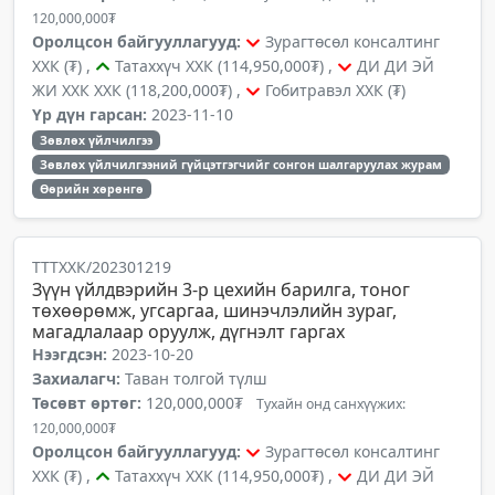
120,000,000₮
Оролцсон байгууллагууд:
Зурагтөсөл консалтинг
ХХК (₮) ,
Татаххүч ХХК (114,950,000₮) ,
ДИ ДИ ЭЙ
ЖИ ХХК ХХК (118,200,000₮) ,
Гобитравэл ХХК (₮)
Үр дүн гарсан:
2023-11-10
Зөвлөх үйлчилгээ
Зөвлөх үйлчилгээний гүйцэтгэгчийг сонгон шалгаруулах журам
Өөрийн хөрөнгө
ТТТХХК/202301219
Зүүн үйлдвэрийн 3-р цехийн барилга, тоног
төхөөрөмж, угсаргаа, шинэчлэлийн зураг,
магадлалаар оруулж, дүгнэлт гаргах
Нээгдсэн:
2023-10-20
Захиалагч:
Таван толгой түлш
Төсөвт өртөг:
120,000,000₮
Тухайн онд санхүүжих:
120,000,000₮
Оролцсон байгууллагууд:
Зурагтөсөл консалтинг
ХХК (₮) ,
Татаххүч ХХК (114,950,000₮) ,
ДИ ДИ ЭЙ