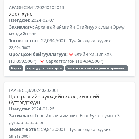
АРАӨНСЭМТ/20240102013
хоол хүнс
Нээгдсэн:
2024-02-07
Захиалагч:
Архангай аймгийн Өгийнуур сумын Эрүүл
мэндийн төв
Төсөвт өртөг:
22,094,500₮
Тухайн онд санхүүжих:
22,094,500₮
Оролцсон байгууллагууд:
Өгийн хишиг ХХК
(19,859,500₮) ,
Сарлагтолгой (18,434,500₮)
Бараа
Харьцуулалтын арга
Улсын төсвийн хөрөнгө оруулалт
ГААЕБСЦ3/20240202001
Цэцэрлэгийн хүүхдийн хоол, хүнсний
бүтээгдэхүүн
Нээгдсэн:
2024-01-26
Захиалагч:
Говь-Алтай аймгийн Есөнбулаг сумын 3
дугаар цэцэрлэг
Төсөвт өртөг:
59,813,000₮
Тухайн онд санхүүжих:
59,813,000₮