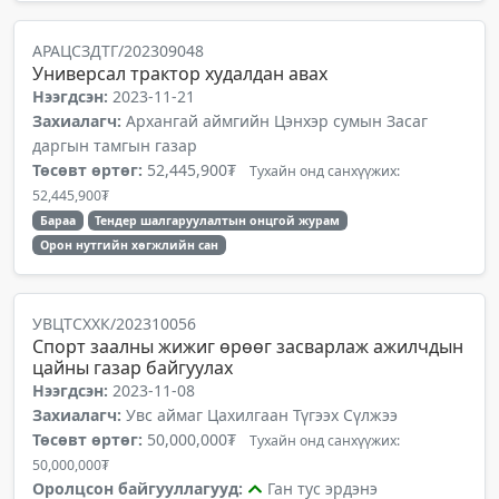
АРАЦСЗДТГ/202309048
Универсал трактор худалдан авах
Нээгдсэн:
2023-11-21
Захиалагч:
Архангай аймгийн Цэнхэр сумын Засаг
даргын тамгын газар
Төсөвт өртөг:
52,445,900₮
Тухайн онд санхүүжих:
52,445,900₮
Бараа
Тендер шалгаруулалтын онцгой журам
Орон нутгийн хөгжлийн сан
УВЦТСХХК/202310056
Спорт заалны жижиг өрөөг засварлаж ажилчдын
цайны газар байгуулах
Нээгдсэн:
2023-11-08
Захиалагч:
Увс аймаг Цахилгаан Түгээх Сүлжээ
Төсөвт өртөг:
50,000,000₮
Тухайн онд санхүүжих:
50,000,000₮
Оролцсон байгууллагууд:
Ган тус эрдэнэ