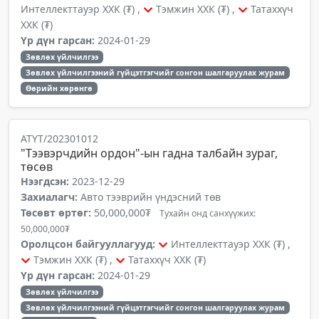
Интеллекттауэр ХХК (₮) ,
Тэмжин ХХК (₮) ,
Татаххүч
ХХК (₮)
Үр дүн гарсан:
2024-01-29
Зөвлөх үйлчилгээ
Зөвлөх үйлчилгээний гүйцэтгэгчийг сонгон шалгаруулах журам
Өөрийн хөрөнгө
АТҮТ/202301012
"Тээвэрчдийн ордон"-ын гадна талбайн зураг,
төсөв
Нээгдсэн:
2023-12-29
Захиалагч:
Авто тээврийн үндэсний төв
Төсөвт өртөг:
50,000,000₮
Тухайн онд санхүүжих:
50,000,000₮
Оролцсон байгууллагууд:
Интеллекттауэр ХХК (₮) ,
Тэмжин ХХК (₮) ,
Татаххүч ХХК (₮)
Үр дүн гарсан:
2024-01-29
Зөвлөх үйлчилгээ
Зөвлөх үйлчилгээний гүйцэтгэгчийг сонгон шалгаруулах журам