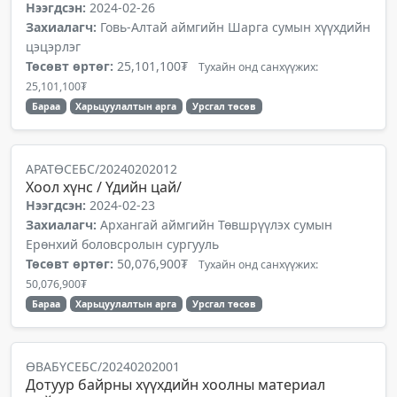
Нээгдсэн:
2024-02-26
Захиалагч:
Говь-Алтай аймгийн Шарга сумын хүүхдийн
цэцэрлэг
Төсөвт өртөг:
25,101,100₮
Тухайн онд санхүүжих:
25,101,100₮
Бараа
Харьцуулалтын арга
Урсгал төсөв
АРАТӨСЕБС/20240202012
Хоол хүнс / Үдийн цай/
Нээгдсэн:
2024-02-23
Захиалагч:
Архангай аймгийн Төвшрүүлэх сумын
Ерөнхий боловсролын сургууль
Төсөвт өртөг:
50,076,900₮
Тухайн онд санхүүжих:
50,076,900₮
Бараа
Харьцуулалтын арга
Урсгал төсөв
ӨВАБҮСЕБС/20240202001
Дотуур байрны хүүхдийн хоолны материал