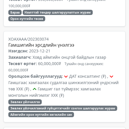
100,000,000₮
Бараа
Нээлттэй тендер шалгаруулалтын журам
Орон нутгийн төсөв
ХОАХААА/202303074
Гамшигийн эрсдлийн үнэлгээ
Нээгдсэн:
2023-12-21
Захиалагч:
Ховд аймгийн онцгой байдлын газар
Төсөвт өртөг:
60,000,000₮
Тухайн онд санхүүжих:
60,000,000₮
Оролцсон байгууллагууд:
ДАТ консалтинг (₮) ,
Гамшгаас хамгаалах судалгаа шинжилгээний үндэсний
төв ХХК (₮) ,
Гамшиг гал түймрээс хамгаалах
монголын нийгэмлэг ХХК (₮)
Зөвлөх үйлчилгээ
Зөвлөх үйлчилгээний гүйцэтгэгчийг сонгон шалгаруулах журам
Аймгийн орон нутгийн хөгжлийн сан