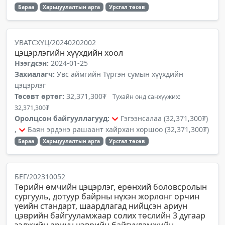
Бараа
Харьцуулалтын арга
Урсгал төсөв
УВАТСХҮЦ/20240202002
цэцэрлэгийн хүүхдийн хоол
Нээгдсэн:
2024-01-25
Захиалагч:
Увс аймгийн Түргэн сумын хүүхдийн
цэцэрлэг
Төсөвт өртөг:
32,371,300₮
Тухайн онд санхүүжих:
32,371,300₮
Оролцсон байгууллагууд:
Гэгээнсалаа (32,371,300₮)
,
Баян эрдэнэ рашаант хайрхан хоршоо (32,371,300₮)
Бараа
Харьцуулалтын арга
Урсгал төсөв
БЕГ/202310052
Төрийн өмчийн цэцэрлэг, ерөнхий боловсролын
сургууль, дотуур байрны нүхэн жорлонг орчин
үеийн стандарт, шаардлагад нийцсэн ариун
цэврийн байгууламжаар солих төслийн 3 дугаар