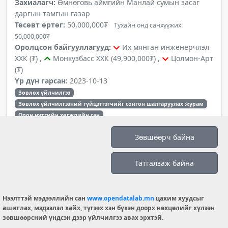
Захиалагч:
Өмнөговь аймгийн Манлай сумын засаг
даргын тамгын газар
Төсөвт өртөг:
50,000,000₮
Тухайн онд санхүүжих:
50,000,000₮
Оролцсон байгууллагууд:
Их мянган инженерчлэл
ХХК (₮) ,
Монкузбасс ХХК (49,900,000₮) ,
Цолмон-Арт
(₮)
Үр дүн гарсан:
2023-10-13
Зөвлөх үйлчилгээ
Зөвлөх үйлчилгээний гүйцэтгэгчийг сонгон шалгаруулах журам
Орон нутгийн хөгжлийн сан
Зөвшөөрч байна
ӨГАМСЗДТГ/202302005
Шинэ уурын зуухны зураг төсөв хийлгэх
Татгалзаж байна
Нээгдсэн:
2023-10-05
Захиалагч:
Өмнөговь аймгийн Манлай сумын засаг
даргын тамгын газар
Нээлттэй мэдээллийн сан
www.opendatalab.mn
цахим хуудсыг
Төсөвт өртөг:
50,000,000₮
Тухайн онд санхүүжих:
ашиглах, мэдээлэл хайх, түгээх хэн бүхэн доорх нөхцөлийг хүлээн
50,000,000₮
зөвшөөрсний үндсэн дээр үйлчилгээ авах эрхтэй.
Оролцсон байгууллагууд:
Монкузбасс ХХК