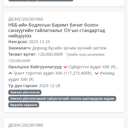
ДБЭХС/202301060
НББ-ийн бодлогын баримт бичиг болон
санхүүгийн тайлагналыг ОУ-ын стандартад
нийцүүлэх
Нээгдсэн:
2023-12-25
Захиалагч:
Дорнод бүсийн эрчим хүчний систем
Төсөвт өртөг:
120,000,000₮
Тухайн онд санхүүжих:
120,000,000₮
Оролцсон байгууллагууд:
Одбүртгэл Аудит ХХК (₮) ,
Грант торнтон аудит ХХК (117,275,400₮) ,
Ихнаяд
аудит ХХК (₮)
Үр дүн гарсан:
2023-12-28
Зөвлөх үйлчилгээ
Зөвлөх үйлчилгээний гүйцэтгэгчийг сонгон шалгаруулах журам
Өөрийн хөрөнгө
ДБЭХС/202301060