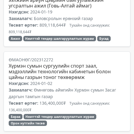
ээлжийн ариун цэврийн байгууламжийн
угсралтын ажил (Говь-Алтай аймаг)
Нээгдсэн:
2024-01-19
Захиалагч:
Боловсролын ерөнхий газар
Төсөвт өртөг:
809,118,644₮
Тухайн онд санхүүжих:
809,118,644₮
Ажил
Нээлттэй тендер шалгаруулалтын журам
Бусад
ӨМАОНӨГ/202312272
Хүрмэн сумын сургуулийн спорт заал,
мэдээллийн технологийн кабинетын болон
цайны газрын тоног төхөөрөмж
Нээгдсэн:
2024-01-02
Захиалагч:
Өмнөговь аймгийн Хүрмэн сумын Засаг
даргын тамгын газар
Төсөвт өртөг:
136,400,000₮
Тухайн онд санхүүжих:
136,400,000₮
Бараа
Нээлттэй тендер шалгаруулалтын журам
Орон нутгийн төсөв