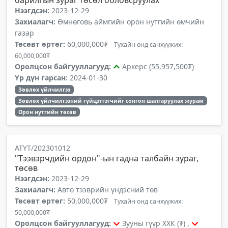
барилгын зураг төсөл боловсруулах
Нээгдсэн:
2023-12-29
Захиалагч:
Өмнөговь аймгийн орон нутгийн өмчийн
газар
Төсөвт өртөг:
60,000,000₮
Тухайн онд санхүүжих:
60,000,000₮
Оролцсон байгууллагууд:
Аркерс (55,957,500₮)
Үр дүн гарсан:
2024-01-30
Зөвлөх үйлчилгээ
Зөвлөх үйлчилгээний гүйцэтгэгчийг сонгон шалгаруулах журам
Орон нутгийн төсөв
АТҮТ/202301012
"Тээвэрчдийн ордон"-ын гадна талбайн зураг,
төсөв
Нээгдсэн:
2023-12-29
Захиалагч:
Авто тээврийн үндэсний төв
Төсөвт өртөг:
50,000,000₮
Тухайн онд санхүүжих:
50,000,000₮
Оролцсон байгууллагууд:
Зууны гүүр ХХК (₮) ,