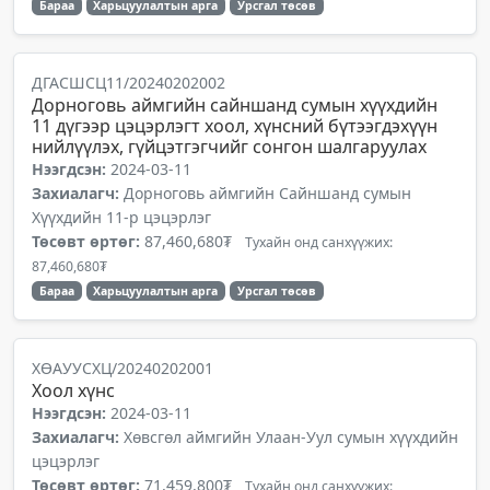
Бараа
Харьцуулалтын арга
Урсгал төсөв
ДГАСШСЦ11/20240202002
Дорноговь аймгийн сайншанд сумын хүүхдийн
11 дүгээр цэцэрлэгт хоол, хүнсний бүтээгдэхүүн
нийлүүлэх, гүйцэтгэгчийг сонгон шалгаруулах
Нээгдсэн:
2024-03-11
Захиалагч:
Дорноговь аймгийн Сайншанд сумын
Хүүхдийн 11-р цэцэрлэг
Төсөвт өртөг:
87,460,680₮
Тухайн онд санхүүжих:
87,460,680₮
Бараа
Харьцуулалтын арга
Урсгал төсөв
ХӨАУУСХЦ/20240202001
Хоол хүнс
Нээгдсэн:
2024-03-11
Захиалагч:
Хөвсгөл аймгийн Улаан-Уул сумын хүүхдийн
цэцэрлэг
Төсөвт өртөг:
71,459,800₮
Тухайн онд санхүүжих: