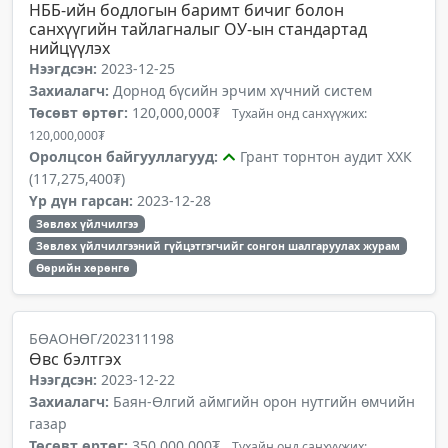
НББ-ийн бодлогын баримт бичиг болон
санхүүгийн тайлагналыг ОУ-ын стандартад
нийцүүлэх
Нээгдсэн:
2023-12-25
Захиалагч:
Дорнод бүсийн эрчим хүчний систем
Төсөвт өртөг:
120,000,000₮
Тухайн онд санхүүжих:
120,000,000₮
Оролцсон байгууллагууд:
Грант торнтон аудит ХХК
(117,275,400₮)
Үр дүн гарсан:
2023-12-28
Зөвлөх үйлчилгээ
Зөвлөх үйлчилгээний гүйцэтгэгчийг сонгон шалгаруулах журам
Өөрийн хөрөнгө
БӨАОНӨГ/202311198
Өвс бэлтгэх
Нээгдсэн:
2023-12-22
Захиалагч:
Баян-Өлгий аймгийн орон нутгийн өмчийн
газар
Төсөвт өртөг:
350,000,000₮
Тухайн онд санхүүжих: