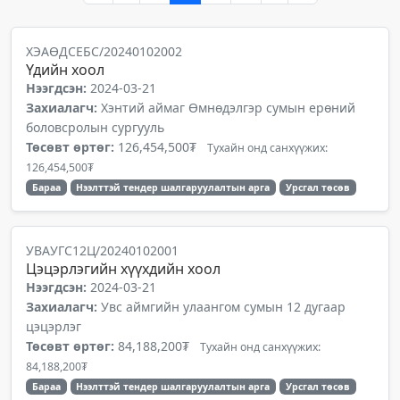
ХЭАӨДСЕБС/20240102002
Үдийн хоол
Нээгдсэн:
2024-03-21
Захиалагч:
Хэнтий аймаг Өмнөдэлгэр сумын ерөний
боловсролын сургууль
Төсөвт өртөг:
126,454,500₮
Тухайн онд санхүүжих:
126,454,500₮
Бараа
Нээлттэй тендер шалгаруулалтын арга
Урсгал төсөв
УВАУГС12Ц/20240102001
Цэцэрлэгийн хүүхдийн хоол
Нээгдсэн:
2024-03-21
Захиалагч:
Увс аймгийн улаангом сумын 12 дугаар
цэцэрлэг
Төсөвт өртөг:
84,188,200₮
Тухайн онд санхүүжих:
84,188,200₮
Бараа
Нээлттэй тендер шалгаруулалтын арга
Урсгал төсөв