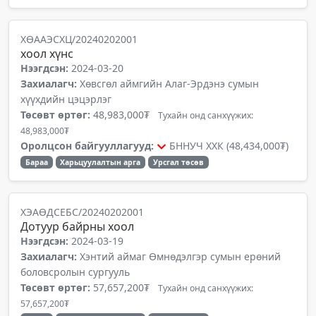
ХӨААЭСХЦ/20240202001
хоол хүнс
Нээгдсэн:
2024-03-20
Захиалагч:
Хөвсгөл аймгийн Алаг-Эрдэнэ сумын
хүүхдийн цэцэрлэг
Төсөвт өртөг:
48,983,000₮
Тухайн онд санхүүжих:
48,983,000₮
Оролцсон байгууллагууд:
БННУЧ ХХК (48,434,000₮)
Бараа
Харьцуулалтын арга
Урсгал төсөв
ХЭАӨДСЕБС/20240202001
Дотуур байрны хоол
Нээгдсэн:
2024-03-19
Захиалагч:
Хэнтий аймаг Өмнөдэлгэр сумын ерөний
боловсролын сургууль
Төсөвт өртөг:
57,657,200₮
Тухайн онд санхүүжих:
57,657,200₮