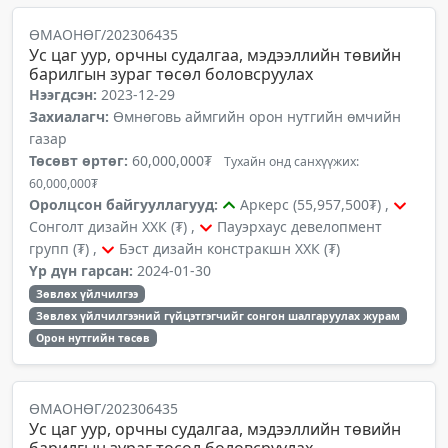
ӨМАОНӨГ/202306435
Ус цаг уур, орчны судалгаа, мэдээллийн төвийн
барилгын зураг төсөл боловсруулах
Нээгдсэн:
2023-12-29
Захиалагч:
Өмнөговь аймгийн орон нутгийн өмчийн
газар
Төсөвт өртөг:
60,000,000₮
Тухайн онд санхүүжих:
60,000,000₮
Оролцсон байгууллагууд:
Аркерс (55,957,500₮) ,
Сонголт дизайн ХХК (₮) ,
Пауэрхаус девелопмент
групп (₮) ,
Бэст дизайн констракшн ХХК (₮)
Үр дүн гарсан:
2024-01-30
Зөвлөх үйлчилгээ
Зөвлөх үйлчилгээний гүйцэтгэгчийг сонгон шалгаруулах журам
Орон нутгийн төсөв
ӨМАОНӨГ/202306435
Ус цаг уур, орчны судалгаа, мэдээллийн төвийн