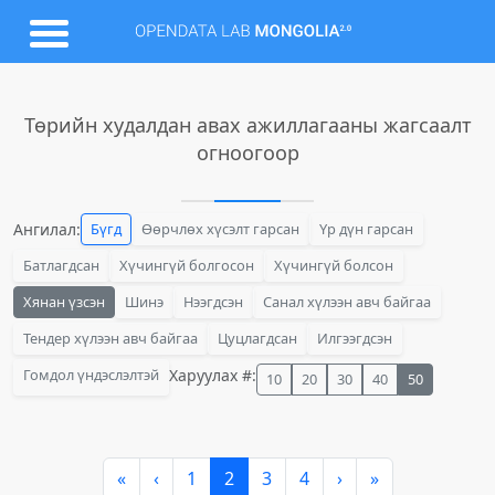
Төрийн худалдан авах ажиллагааны жагсаалт
огноогоор
Ангилал:
Бүгд
Өөрчлөх хүсэлт гарсан
Үр дүн гарсан
Батлагдсан
Хүчингүй болгосон
Хүчингүй болсон
Хянан үзсэн
Шинэ
Нээгдсэн
Санал хүлээн авч байгаа
Тендер хүлээн авч байгаа
Цуцлагдсан
Илгээгдсэн
Гомдол үндэслэлтэй
Харуулах #:
10
20
30
40
50
«
‹
1
2
3
4
›
»