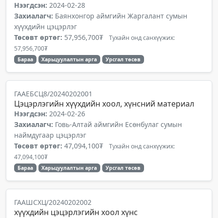
Нээгдсэн:
2024-02-28
Захиалагч:
Баянхонгор аймгийн Жаргалант сумын
хүүхдийн цэцэрлэг
Төсөвт өртөг:
57,956,700₮
Тухайн онд санхүүжих:
57,956,700₮
Бараа
Харьцуулалтын арга
Урсгал төсөв
ГААЕБСЦ8/20240202001
Цэцэрлэгийн хүүхдийн хоол, хүнсний материал
Нээгдсэн:
2024-02-26
Захиалагч:
Говь-Алтай аймгийн Есөнбулаг сумын
наймдугаар цэцэрлэг
Төсөвт өртөг:
47,094,100₮
Тухайн онд санхүүжих:
47,094,100₮
Бараа
Харьцуулалтын арга
Урсгал төсөв
ГААШСХЦ/20240202002
хүүхдийн цэцэрлэгийн хоол хүнс