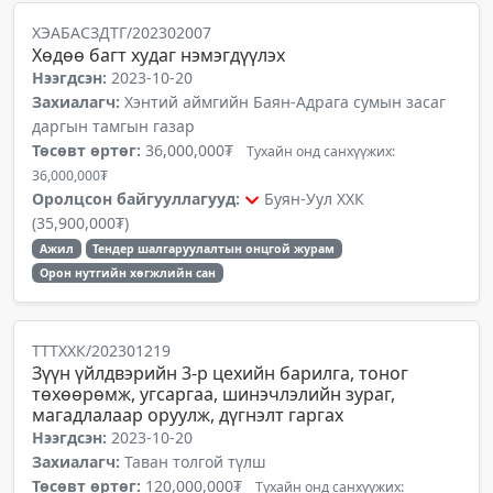
ХЭАБАСЗДТГ/202302007
Хөдөө багт худаг нэмэгдүүлэх
Нээгдсэн:
2023-10-20
Захиалагч:
Хэнтий аймгийн Баян-Адрага сумын засаг
даргын тамгын газар
Төсөвт өртөг:
36,000,000₮
Тухайн онд санхүүжих:
36,000,000₮
Оролцсон байгууллагууд:
Буян-Уул ХХК
(35,900,000₮)
Ажил
Тендер шалгаруулалтын онцгой журам
Орон нутгийн хөгжлийн сан
ТТТХХК/202301219
Зүүн үйлдвэрийн 3-р цехийн барилга, тоног
төхөөрөмж, угсаргаа, шинэчлэлийн зураг,
магадлалаар оруулж, дүгнэлт гаргах
Нээгдсэн:
2023-10-20
Захиалагч:
Таван толгой түлш
Төсөвт өртөг:
120,000,000₮
Тухайн онд санхүүжих: