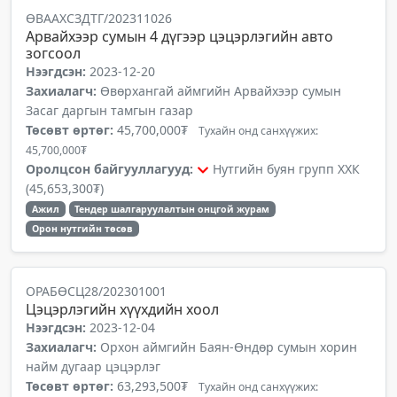
ӨВААХСЗДТГ/202311026
Арвайхээр сумын 4 дүгээр цэцэрлэгийн авто
зогсоол
Нээгдсэн:
2023-12-20
Захиалагч:
Өвөрхангай аймгийн Арвайхээр сумын
Засаг даргын тамгын газар
Төсөвт өртөг:
45,700,000₮
Тухайн онд санхүүжих:
45,700,000₮
Оролцсон байгууллагууд:
Нутгийн буян групп ХХК
(45,653,300₮)
Ажил
Тендер шалгаруулалтын онцгой журам
Орон нутгийн төсөв
ОРАБӨСЦ28/202301001
Цэцэрлэгийн хүүхдийн хоол
Нээгдсэн:
2023-12-04
Захиалагч:
Орхон аймгийн Баян-Өндөр сумын хорин
найм дугаар цэцэрлэг
Төсөвт өртөг:
63,293,500₮
Тухайн онд санхүүжих: