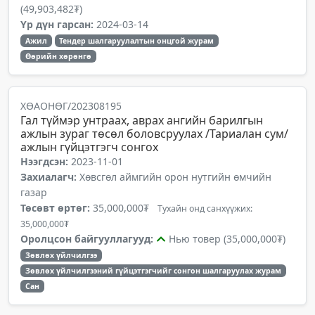
(49,903,482₮)
Үр дүн гарсан:
2024-03-14
Ажил
Тендер шалгаруулалтын онцгой журам
Өөрийн хөрөнгө
ХӨАОНӨГ/202308195
Гал түймэр унтраах, аврах ангийн барилгын
ажлын зураг төсөл боловсруулах /Тариалан сум/
ажлын гүйцэтгэгч сонгох
Нээгдсэн:
2023-11-01
Захиалагч:
Хөвсгөл аймгийн орон нутгийн өмчийн
газар
Төсөвт өртөг:
35,000,000₮
Тухайн онд санхүүжих:
35,000,000₮
Оролцсон байгууллагууд:
Нью товер (35,000,000₮)
Зөвлөх үйлчилгээ
Зөвлөх үйлчилгээний гүйцэтгэгчийг сонгон шалгаруулах журам
Сан