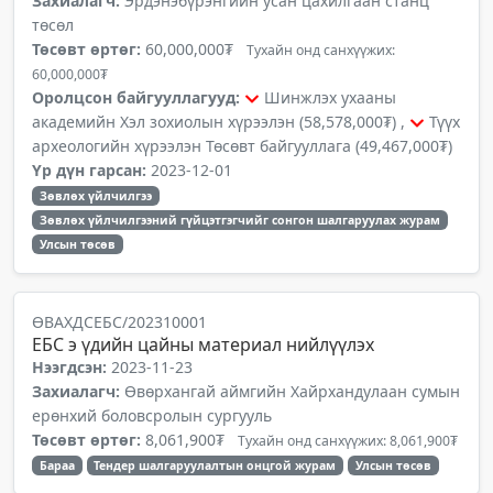
Захиалагч:
Эрдэнэбүрэнгийн усан цахилгаан станц
төсөл
Төсөвт өртөг:
60,000,000₮
Тухайн онд санхүүжих:
60,000,000₮
Оролцсон байгууллагууд:
Шинжлэх ухааны
академийн Хэл зохиолын хүрээлэн (58,578,000₮) ,
Түүх
археологийн хүрээлэн Төсөвт байгууллага (49,467,000₮)
Үр дүн гарсан:
2023-12-01
Зөвлөх үйлчилгээ
Зөвлөх үйлчилгээний гүйцэтгэгчийг сонгон шалгаруулах журам
Улсын төсөв
ӨВАХДСЕБС/202310001
ЕБС э үдийн цайны материал нийлүүлэх
Нээгдсэн:
2023-11-23
Захиалагч:
Өвөрхангай аймгийн Хайрхандулаан сумын
ерөнхий боловсролын сургууль
Төсөвт өртөг:
8,061,900₮
Тухайн онд санхүүжих: 8,061,900₮
Бараа
Тендер шалгаруулалтын онцгой журам
Улсын төсөв