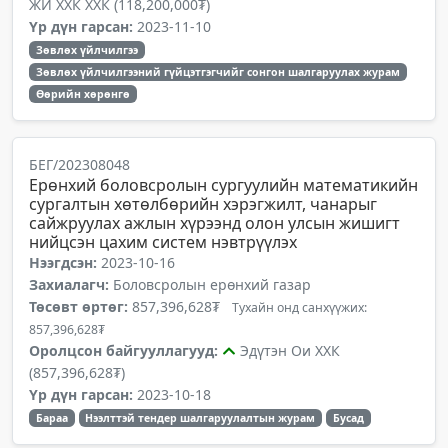
ЖИ ХХК ХХК (118,200,000₮)
Үр дүн гарсан:
2023-11-10
Зөвлөх үйлчилгээ
Зөвлөх үйлчилгээний гүйцэтгэгчийг сонгон шалгаруулах журам
Өөрийн хөрөнгө
БЕГ/202308048
Ерөнхий боловсролын сургуулийн математикийн
сургалтын хөтөлбөрийн хэрэгжилт, чанарыг
сайжруулах ажлын хүрээнд олон улсын жишигт
нийцсэн цахим систем нэвтрүүлэх
Нээгдсэн:
2023-10-16
Захиалагч:
Боловсролын ерөнхий газар
Төсөвт өртөг:
857,396,628₮
Тухайн онд санхүүжих:
857,396,628₮
Оролцсон байгууллагууд:
Эдүтэн Ои ХХК
(857,396,628₮)
Үр дүн гарсан:
2023-10-18
Бараа
Нээлттэй тендер шалгаруулалтын журам
Бусад