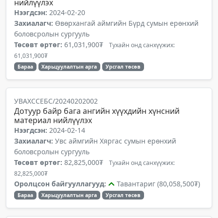
нийлүүлэх
Нээгдсэн:
2024-02-20
Захиалагч:
Өвөрхангай аймгийн Бүрд сумын ерөнхий
боловсролын сургууль
Төсөвт өртөг:
61,031,900₮
Тухайн онд санхүүжих:
61,031,900₮
Бараа
Харьцуулалтын арга
Урсгал төсөв
УВАХССЕБС/20240202002
Дотуур байр бага ангийн хүүхдийн хүнсний
материал нийлүүлэх
Нээгдсэн:
2024-02-14
Захиалагч:
Увс аймгийн Хяргас сумын ерөнхий
боловсролын сургууль
Төсөвт өртөг:
82,825,000₮
Тухайн онд санхүүжих:
82,825,000₮
Оролцсон байгууллагууд:
Тавантариг (80,058,500₮)
Бараа
Харьцуулалтын арга
Урсгал төсөв