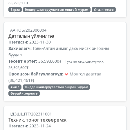
63,293,500₮
Бараа
Тендер шалгаруулалтын онцгой журам
Улсын төсөв
ГААНОБ/202306004
Датгалын үйлчилгээ
Нээгдсэн:
2023-11-30
Захиалагч:
Говь-Алтай аймаг дахь нисэх онгоцны
буудал
Төсөвт өртөг:
36,593,600₮
Тухайн онд санхүүжих:
36,593,600₮
Оролцсон байгууллагууд:
Монгол даатгал
(36,421,461₮)
Ажил
Тендер шалгаруулалтын онцгой журам
Өөрийн хөрөнгө
НДЗШШТГ/202311001
Техник, тоног төхөөрөмж
Нээгдсэн:
2023-11-24