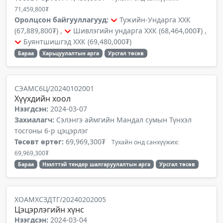
71,459,800₮
Оролцсон байгууллагууд:
Тужийн-Ундарга ХХК
(67,889,800₮) ,
Шивлэгийн ундарга ХХК (68,464,000₮) ,
Буянтшишгэд ХХК (69,480,000₮)
Бараа
Харьцуулалтын арга
Урсгал төсөв
СЭАМС6Ц/20240102001
Хүүхдийн хоол
Нээгдсэн:
2024-03-07
Захиалагч:
Сэлэнгэ аймгийн Мандал сумын Түнхэл
тосгоны 6-р цэцэрлэг
Төсөвт өртөг:
69,969,300₮
Тухайн онд санхүүжих:
69,969,300₮
Бараа
Нээлттэй тендер шалгаруулалтын арга
Урсгал төсөв
ХОАМХСЗДТГ/20240202005
Цэцэрлэгийн хүнс
Нээгдсэн:
2024-03-04