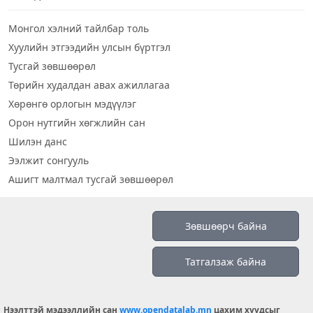
Монгол хэлний тайлбар толь
Хуулийн этгээдийн улсын бүртгэл
Тусгай зөвшөөрөл
Төрийн худалдан авах ажиллагаа
Хөрөнгө орлогын мэдүүлэг
Орон нутгийн хөгжлийн сан
Шилэн данс
Ээлжит сонгууль
Ашигт малтмал тусгай зөвшөөрөл
Визуал дата
Зөвшөөрч байна
Шилэн данс 2019
Татгалзаж байна
Бидний тухай
Үйлчилгээний нөхцөл
info@opendatalab.mn
Нээлттэй мэдээллийн сан
www.opendatalab.mn
цахим хуудсыг