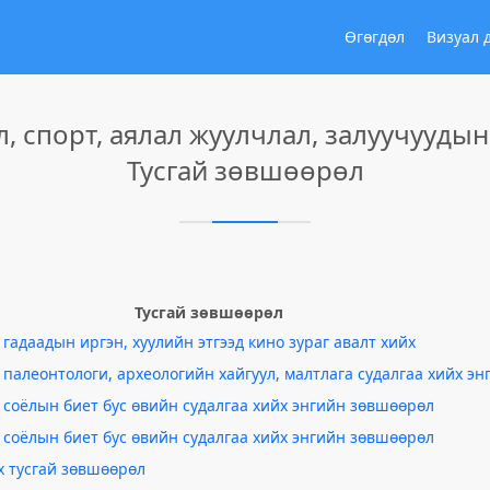
Өгөгдөл
Визуал 
л, спорт, аялал жуулчлал, залуучуудын
Тусгай зөвшөөрөл
Тусгай зөвшөөрөл
 гадаадын иргэн, хуулийн этгээд кино зураг авалт хийх
 палеонтологи, археологийн хайгуул, малтлага судалгаа хийх э
 соёлын биет бус өвийн судалгаа хийх энгийн зөвшөөрөл
 соёлын биет бус өвийн судалгаа хийх энгийн зөвшөөрөл
х тусгай зөвшөөрөл