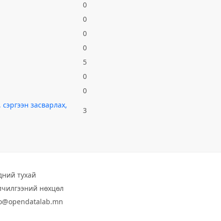
0
0
0
0
5
0
0
 сэргээн засварлах,
3
дний тухай
лчилгээний нөхцөл
fo@opendatalab.mn