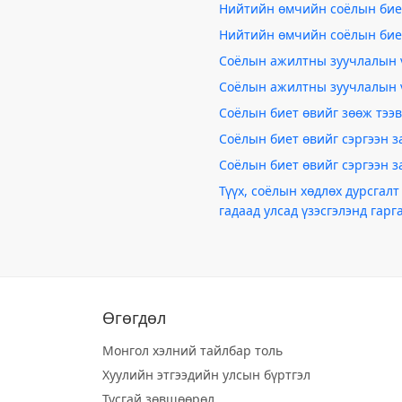
Нийтийн өмчийн соёлын бие
Нийтийн өмчийн соёлын бие
Соёлын ажилтны зуучлалын 
Соёлын ажилтны зуучлалын 
Соёлын биет өвийг зөөж тээ
Соёлын биет өвийг сэргээн 
Соёлын биет өвийг сэргээн 
Түүх, соёлын хөдлөх дурсгал
гадаад улсад үзэсгэлэнд гарг
Өгөгдөл
Монгол хэлний тайлбар толь
Хуулийн этгээдийн улсын бүртгэл
Тусгай зөвшөөрөл