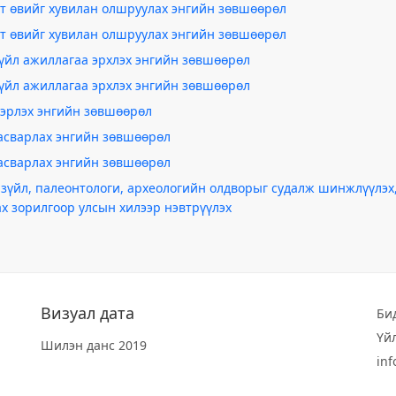
т өвийг хувилан олшруулах энгийн зөвшөөрөл
т өвийг хувилан олшруулах энгийн зөвшөөрөл
үйл ажиллагаа эрхлэх энгийн зөвшөөрөл
үйл ажиллагаа эрхлэх энгийн зөвшөөрөл
вэрлэх энгийн зөвшөөрөл
засварлах энгийн зөвшөөрөл
засварлах энгийн зөвшөөрөл
т зүйл, палеонтологи, археологийн олдворыг судалж шинжлүүлэх,
ах зорилгоор улсын хилээр нэвтрүүлэх
Визуал дата
Би
Үй
Шилэн данс 2019
in