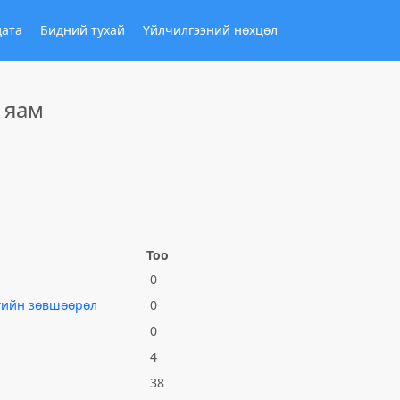
дата
Бидний тухай
Үйлчилгээний нөхцөл
 яам
Тоо
0
нгийн зөвшөөрөл
0
0
4
38